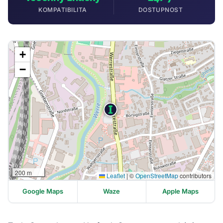
KOMPATIBILITA
DOSTUPNOST
+
−
200 m
Leaflet
|
©
OpenStreetMap
contributors
Google Maps
Waze
Apple Maps