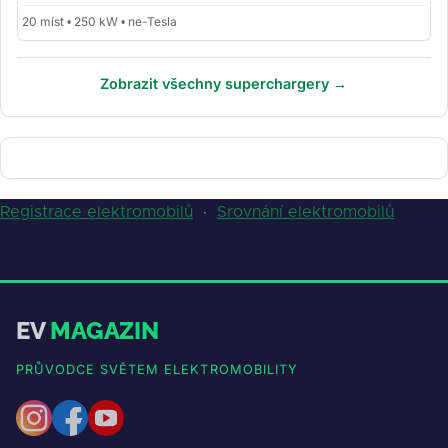
20 míst • 250 kW • ne-Tesla
Zobrazit všechny superchargery →
Registrace elektromobilů
·
Srovnání elektromobilů
EV
MAGAZIN
PRŮVODCE SVĚTEM ELEKTROMOBILITY