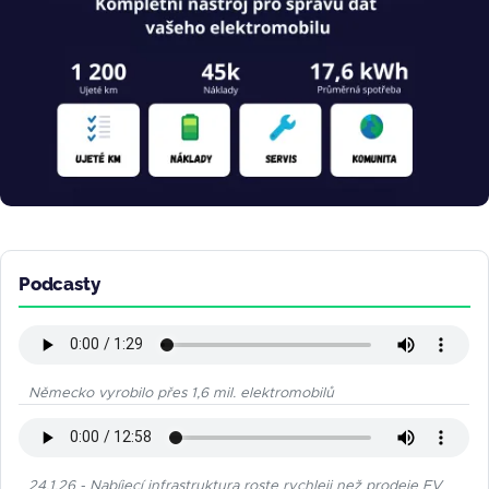
Podcasty
Německo vyrobilo přes 1,6 mil. elektromobilů
24.1.26 - Nabíjecí infrastruktura roste rychleji než prodeje EV