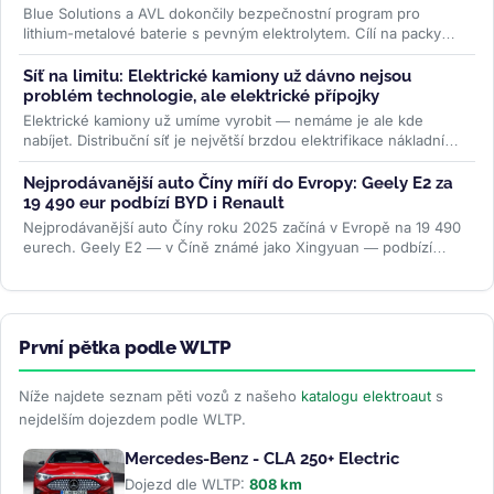
Blue Solutions a AVL dokončily bezpečnostní program pro
lithium-metalové baterie s pevným elektrolytem. Cílí na packy
bez šíření tepelné...
>>
Síť na limitu: Elektrické kamiony už dávno nejsou
problém technologie, ale elektrické přípojky
Elektrické kamiony už umíme vyrobit — nemáme je ale kde
nabíjet. Distribuční síť je největší brzdou elektrifikace nákladní
dopravy....
>>
Nejprodávanější auto Číny míří do Evropy: Geely E2 za
19 490 eur podbízí BYD i Renault
Nejprodávanější auto Číny roku 2025 začíná v Evropě na 19 490
eurech. Geely E2 — v Číně známé jako Xingyuan — podbízí
BYD...
>>
První pětka podle WLTP
Níže najdete seznam pěti vozů z našeho
katalogu elektroaut
s
nejdelším dojezdem podle WLTP.
Mercedes-Benz - CLA 250+ Electric
Dojezd dle WLTP:
808 km