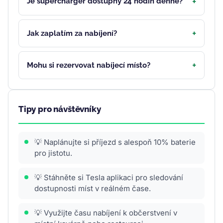
Je supercharger dostupný 24 hodin denně?
Jak zaplatím za nabíjení?
Mohu si rezervovat nabíjecí místo?
Tipy pro návštěvníky
💡 Naplánujte si příjezd s alespoň 10% baterie
pro jistotu.
💡 Stáhněte si Tesla aplikaci pro sledování
dostupnosti míst v reálném čase.
💡 Využijte času nabíjení k občerstvení v