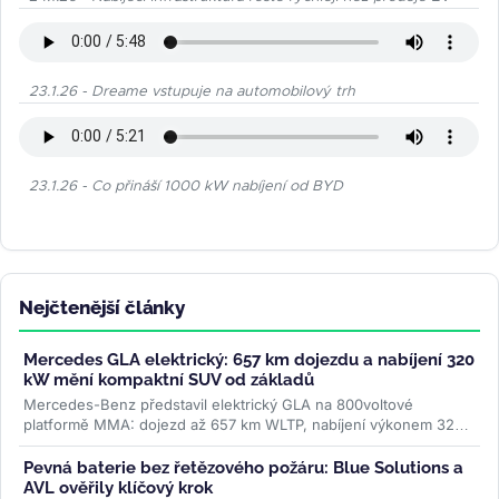
23.1.26 - Dreame vstupuje na automobilový trh
23.1.26 - Co přináší 1000 kW nabíjení od BYD
Nejčtenější články
Mercedes GLA elektrický: 657 km dojezdu a nabíjení 320
kW mění kompaktní SUV od základů
Mercedes-Benz představil elektrický GLA na 800voltové
platformě MMA: dojezd až 657 km WLTP, nabíjení výkonem 320
kW a plnění na 80 % za 22...
>>
Pevná baterie bez řetězového požáru: Blue Solutions a
AVL ověřily klíčový krok