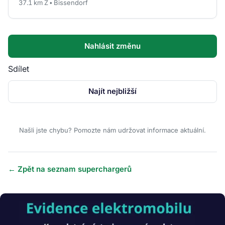
37.1 km Z • Bissendorf
Nahlásit změnu
Sdílet
Najít nejbližší
Našli jste chybu? Pomozte nám udržovat informace aktuální.
← Zpět na seznam superchargerů
Obrázek