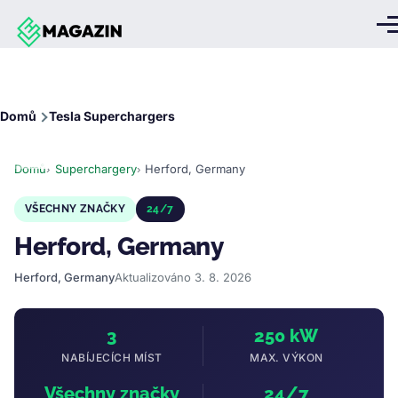
Přejít k hlavnímu obsahu
Me
Drobečková
Domů
Tesla Superchargers
navigace
Domů
Superchargery
Herford, Germany
VŠECHNY ZNAČKY
24/7
Herford, Germany
Herford, Germany
Aktualizováno 3. 8. 2026
3
250 kW
NABÍJECÍCH MÍST
MAX. VÝKON
Všechny značky
24/7