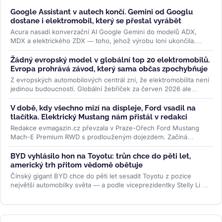
Google Assistant v autech končí. Gemini od Googlu
dostane i elektromobil, který se přestal vyrábět
Acura nasadí konverzační AI Google Gemini do modelů ADX,
MDX a elektrického ZDX — toho, jehož výrobu loni ukončila.
Přidává se k vlně,...
>>
Žádný evropský model v globální top 20 elektromobilů.
Evropa prohrává závod, který sama občas zpochybňuje
Z evropských automobilových centrál zní, že elektromobilita není
jedinou budoucností. Globální žebříček za červen 2026 ale
ukazuje...
>>
V době, kdy všechno mizí na displeje, Ford vsadil na
tlačítka. Elektrický Mustang nám přistál v redakci
Redakce evmagazin.cz převzala v Praze-Ořech Ford Mustang
Mach-E Premium RWD s prodlouženým dojezdem. Začíná
půlroční test, ve kterém...
>>
BYD vyhlásilo hon na Toyotu: trůn chce do pěti let,
americký trh přitom vědomě obětuje
Čínský gigant BYD chce do pěti let sesadit Toyotu z pozice
největší automobilky světa — a podle viceprezidentky Stelly Li k
tomu...
>>