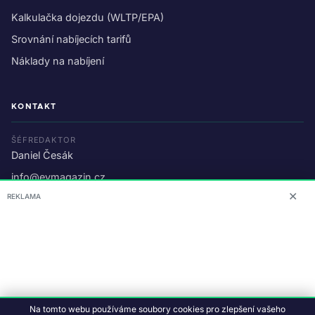
Kalkulačka dojezdu (WLTP/EPA)
Srovnání nabíjecích tarifů
Náklady na nabíjení
KONTAKT
ŠÉFREDAKTOR
Daniel Česák
info@evmagazin.cz
✕
REKLAMA
O nás
Reklama
© 2026 EV Magazin.
Podmínky a ochrana dat
.
Na tomto webu používáme soubory cookies pro zlepšení vašeho