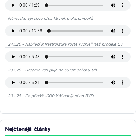
Německo vyrobilo přes 1,6 mil. elektromobilů
24.1.26 - Nabíjecí infrastruktura roste rychleji než prodeje EV
23.1.26 - Dreame vstupuje na automobilový trh
23.1.26 - Co přináší 1000 kW nabíjení od BYD
Nejčtenější články