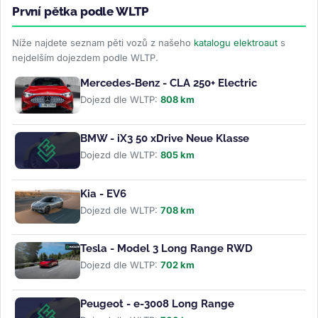
První pětka podle WLTP
Níže najdete seznam pěti vozů z našeho
katalogu elektroaut
s
nejdelším dojezdem podle WLTP.
Mercedes-Benz - CLA 250+ Electric
Dojezd dle WLTP:
808 km
BMW - iX3 50 xDrive Neue Klasse
Dojezd dle WLTP:
805 km
Kia - EV6
Dojezd dle WLTP:
708 km
Tesla - Model 3 Long Range RWD
Dojezd dle WLTP:
702 km
Peugeot - e-3008 Long Range