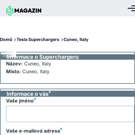
Přejít k hlavnímu obsahu
Me
Drobečková
Domů
Tesla Superchargers
Cuneo, Italy
navigace
Informace o Superchargeru
Název:
Cuneo, Italy
Místo:
Cuneo, Italy
Informace o vás
Vaše jméno
Vaše e-mailová adresa