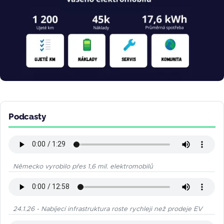
Podcasty
Německo vyrobilo přes 1,6 mil. elektromobilů
24.1.26 - Nabíjecí infrastruktura roste rychleji než prodeje EV