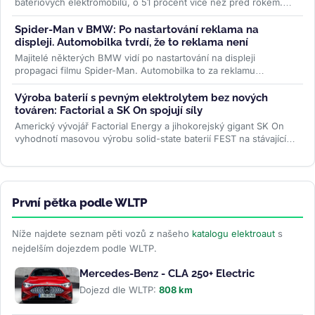
bateriových elektromobilů, o 51 procent více než před rokem.
Evropa rostla o 87 procent...
>>
Spider-Man v BMW: Po nastartování reklama na
displeji. Automobilka tvrdí, že to reklama není
Majitelé některých BMW vidí po nastartování na displeji
propagaci filmu Spider-Man. Automobilka to za reklamu
nepovažuje, řidiči ale mluví...
>>
Výroba baterií s pevným elektrolytem bez nových
továren: Factorial a SK On spojují síly
Americký vývojář Factorial Energy a jihokorejský gigant SK On
vyhodnotí masovou výrobu solid-state baterií FEST na stávajících
linkách....
>>
První pětka podle WLTP
Níže najdete seznam pěti vozů z našeho
katalogu elektroaut
s
nejdelším dojezdem podle WLTP.
Mercedes-Benz - CLA 250+ Electric
Dojezd dle WLTP:
808 km