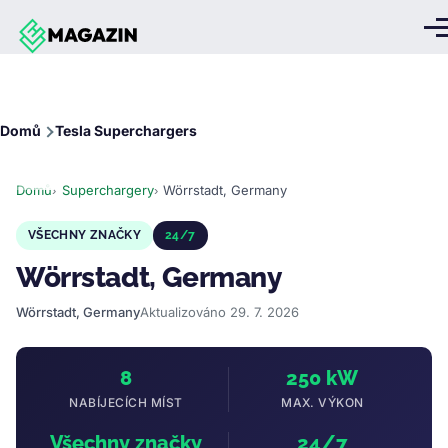
Přejít k hlavnímu obsahu
Me
Drobečková
Domů
Tesla Superchargers
navigace
Domů
Superchargery
Wörrstadt, Germany
VŠECHNY ZNAČKY
24/7
Wörrstadt, Germany
Wörrstadt, Germany
Aktualizováno 29. 7. 2026
8
250 kW
NABÍJECÍCH MÍST
MAX. VÝKON
Všechny značky
24/7