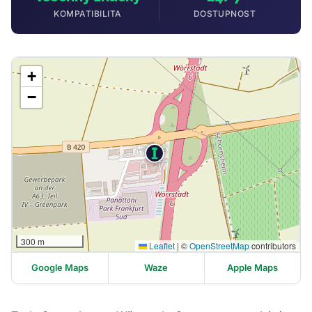
KOMPATIBILITA
DOSTUPNOST
+
−
300 m
Leaflet
|
©
OpenStreetMap
contributors
Google Maps
Waze
Apple Maps