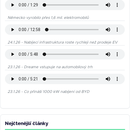
Německo vyrobilo přes 1,6 mil. elektromobilů
24.1.26 - Nabíjecí infrastruktura roste rychleji než prodeje EV
23.1.26 - Dreame vstupuje na automobilový trh
23.1.26 - Co přináší 1000 kW nabíjení od BYD
Nejčtenější články