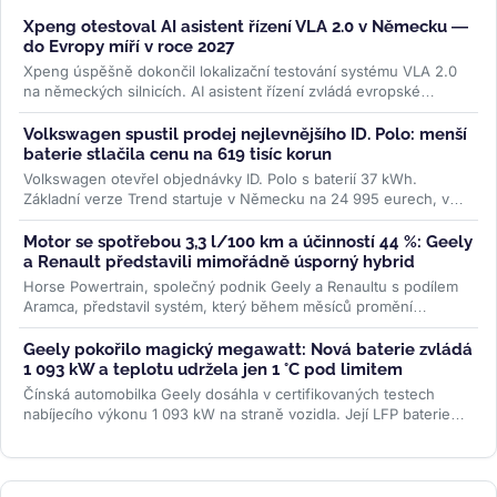
Xpeng otestoval AI asistent řízení VLA 2.0 v Německu —
do Evropy míří v roce 2027
Xpeng úspěšně dokončil lokalizační testování systému VLA 2.0
na německých silnicích. AI asistent řízení zvládá evropské
dopravní...
>>
Volkswagen spustil prodej nejlevnějšího ID. Polo: menší
baterie stlačila cenu na 619 tisíc korun
Volkswagen otevřel objednávky ID. Polo s baterií 37 kWh.
Základní verze Trend startuje v Německu na 24 995 eurech, v
Česku na 619 000 Kč....
>>
Motor se spotřebou 3,3 l/100 km a účinností 44 %: Geely
a Renault představili mimořádně úsporný hybrid
Horse Powertrain, společný podnik Geely a Renaultu s podílem
Aramca, představil systém, který během měsíců promění
elektromobilovou...
>>
Geely pokořilo magický megawatt: Nová baterie zvládá
1 093 kW a teplotu udržela jen 1 °C pod limitem
Čínská automobilka Geely dosáhla v certifikovaných testech
nabíjecího výkonu 1 093 kW na straně vozidla. Její LFP baterie
Aegis Gold Brick...
>>