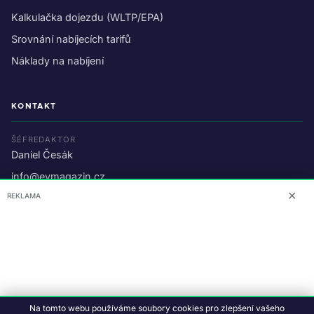
Kalkulačka dojezdu (WLTP/EPA)
Srovnání nabíjecích tarifů
Náklady na nabíjení
KONTAKT
ŠÉFREDAKTOR
Daniel Česák
info@evmagazin.cz
✕
REKLAMA
O nás
Reklama
© 2026 EV Magazin.
Podmínky a ochrana dat
.
Na tomto webu používáme soubory cookies pro zlepšení vašeho