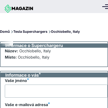
Přejít k hlavnímu obsahu
Me
Drobečková
Domů
Tesla Superchargers
Occhiobello, Italy
navigace
Informace o Superchargeru
Název:
Occhiobello, Italy
Místo:
Occhiobello, Italy
Informace o vás
Vaše jméno
Vaše e-mailová adresa