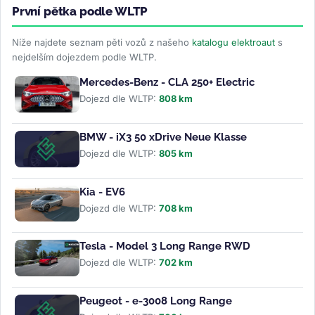
První pětka podle WLTP
Níže najdete seznam pěti vozů z našeho
katalogu elektroaut
s
nejdelším dojezdem podle WLTP.
Mercedes-Benz - CLA 250+ Electric
Dojezd dle WLTP:
808 km
BMW - iX3 50 xDrive Neue Klasse
Dojezd dle WLTP:
805 km
Kia - EV6
Dojezd dle WLTP:
708 km
Tesla - Model 3 Long Range RWD
Dojezd dle WLTP:
702 km
Peugeot - e-3008 Long Range