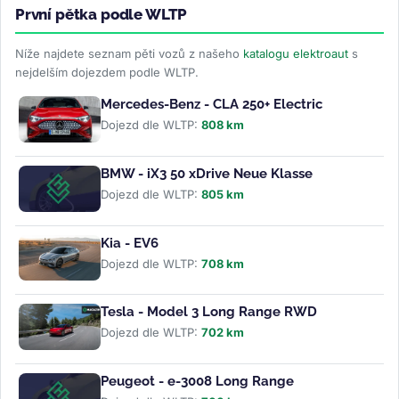
První pětka podle WLTP
Níže najdete seznam pěti vozů z našeho
katalogu elektroaut
s
nejdelším dojezdem podle WLTP.
Mercedes-Benz - CLA 250+ Electric
Dojezd dle WLTP:
808 km
BMW - iX3 50 xDrive Neue Klasse
Dojezd dle WLTP:
805 km
Kia - EV6
Dojezd dle WLTP:
708 km
Tesla - Model 3 Long Range RWD
Dojezd dle WLTP:
702 km
Peugeot - e-3008 Long Range