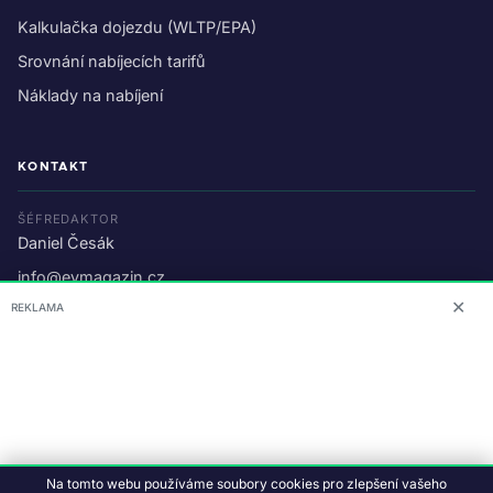
Kalkulačka dojezdu (WLTP/EPA)
Srovnání nabíjecích tarifů
Náklady na nabíjení
KONTAKT
ŠÉFREDAKTOR
Daniel Česák
info@evmagazin.cz
✕
REKLAMA
O nás
Reklama
© 2026 EV Magazin.
Podmínky a ochrana dat
.
Na tomto webu používáme soubory cookies pro zlepšení vašeho