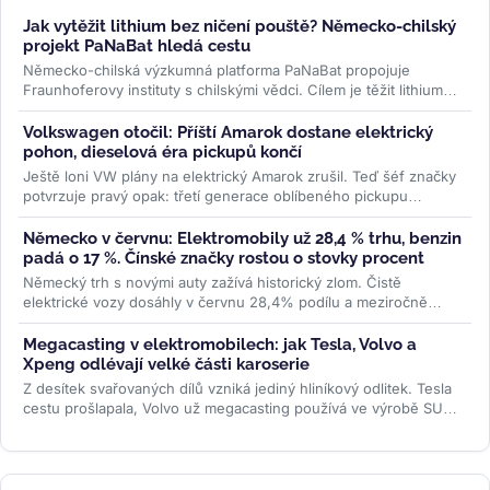
Jak vytěžit lithium bez ničení pouště? Německo-chilský
projekt PaNaBat hledá cestu
Německo-chilská výzkumná platforma PaNaBat propojuje
Fraunhoferovy instituty s chilskými vědci. Cílem je těžit lithium
bez odpařovacích...
>>
Volkswagen otočil: Příští Amarok dostane elektrický
pohon, dieselová éra pickupů končí
Ještě loni VW plány na elektrický Amarok zrušil. Teď šéf značky
potvrzuje pravý opak: třetí generace oblíbeného pickupu
dostane PHEV i...
>>
Německo v červnu: Elektromobily už 28,4 % trhu, benzin
padá o 17 %. Čínské značky rostou o stovky procent
Německý trh s novými auty zažívá historický zlom. Čistě
elektrické vozy dosáhly v červnu 28,4% podílu a meziročně
vyskočily o 78 %....
>>
Megacasting v elektromobilech: jak Tesla, Volvo a
Xpeng odlévají velké části karoserie
Z desítek svařovaných dílů vzniká jediný hliníkový odlitek. Tesla
cestu prošlapala, Volvo už megacasting používá ve výrobě SUV
EX60 a...
>>