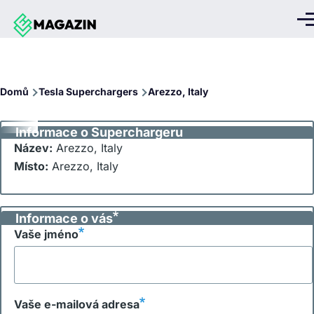
Přejít k hlavnímu obsahu
Me
Drobečková
Domů
Tesla Superchargers
Arezzo, Italy
navigace
Informace o Superchargeru
Název:
Arezzo, Italy
Místo:
Arezzo, Italy
Informace o vás
Vaše jméno
Vaše e-mailová adresa