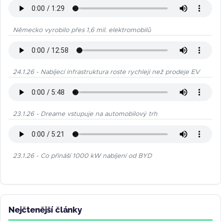
Německo vyrobilo přes 1,6 mil. elektromobilů
24.1.26 - Nabíjecí infrastruktura roste rychleji než prodeje EV
23.1.26 - Dreame vstupuje na automobilový trh
23.1.26 - Co přináší 1000 kW nabíjení od BYD
Nejčtenější články