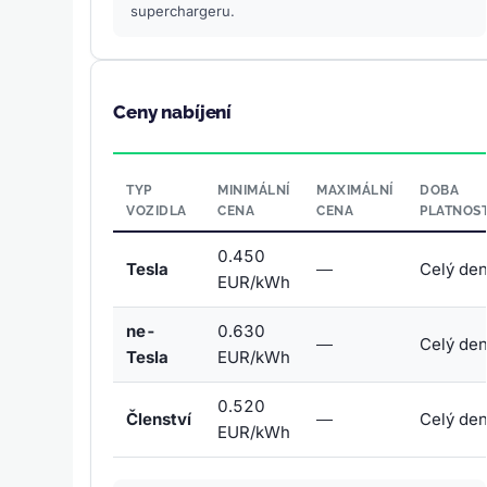
superchargeru.
Ceny nabíjení
TYP
MINIMÁLNÍ
MAXIMÁLNÍ
DOBA
VOZIDLA
CENA
CENA
PLATNOST
0.450
Tesla
—
Celý de
EUR/kWh
ne-
0.630
—
Celý de
Tesla
EUR/kWh
0.520
Členství
—
Celý de
EUR/kWh