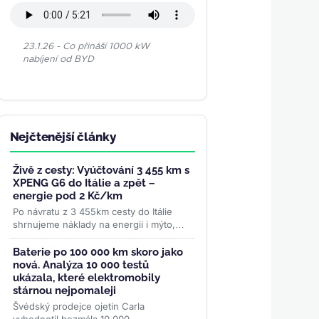
23.1.26 - Co přináší 1000 kW
nabíjení od BYD
Nejčtenější články
Živě z cesty: Vyúčtování 3 455 km s
XPENG G6 do Itálie a zpět –
energie pod 2 Kč/km
Po návratu z 3 455km cesty do Itálie
shrnujeme náklady na energii i mýto,
spotřebu 19 kWh/100 km a proč to bylo
naše nejpohodlnější auto na...
>>
Baterie po 100 000 km skoro jako
nová. Analýza 10 000 testů
ukázala, které elektromobily
stárnou nejpomaleji
Švédský prodejce ojetin Carla