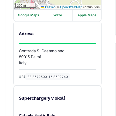
300 m
Leaflet
|
©
OpenStreetMap
contributors
Google Maps
Waze
Apple Maps
Adresa
Contrada S. Gaetano snc
89015 Palmi
Italy
38.3672500, 15.8692740
GPS
Superchargery v okolí
Catania North, Italy