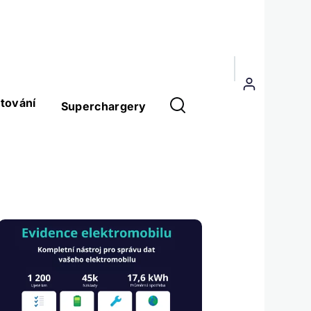
Menu
uživatelského
tování
Superchargery
účtu
Obrázek