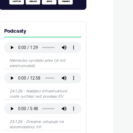
Podcasty
Německo vyrobilo přes 1,6 mil.
elektromobilů
24.1.26 - Nabíjecí infrastruktura
roste rychleji než prodeje EV
23.1.26 - Dreame vstupuje na
automobilový trh