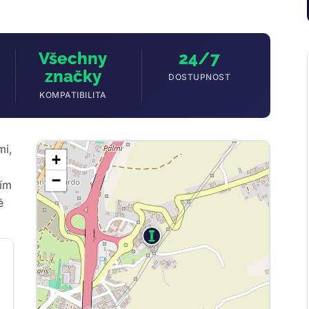
Všechny
24/7
značky
DOSTUPNOST
KOMPATIBILITA
mi,
+
−
ním
é