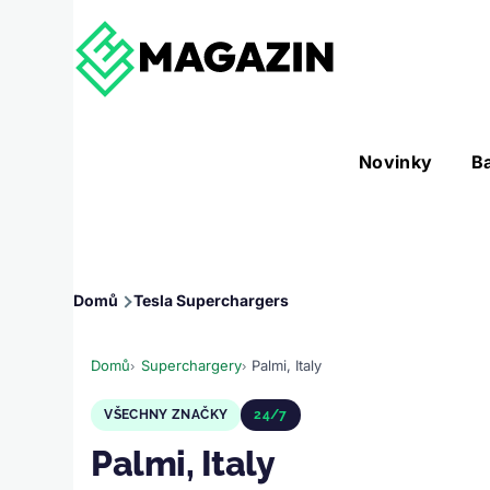
Přejít k hlavnímu obsahu
Hlavní
Novinky
B
Nástroje sub-navigation
navigace
Drobečková
Domů
Tesla Superchargers
navigace
Domů
Superchargery
Palmi, Italy
VŠECHNY ZNAČKY
24/7
Palmi, Italy