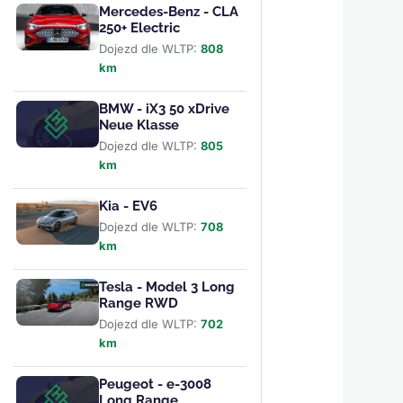
Mercedes-Benz - CLA
250+ Electric
Dojezd dle WLTP:
808
km
BMW - iX3 50 xDrive
Neue Klasse
Dojezd dle WLTP:
805
km
Kia - EV6
Dojezd dle WLTP:
708
km
Tesla - Model 3 Long
Range RWD
Dojezd dle WLTP:
702
km
Peugeot - e-3008
Long Range