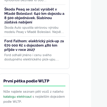
vyhodnotil bezmála 10 000
diagnostických testů baterií. Nejlepší
elektromobily si po 100 000 km drží
Škoda Peaq se začal vyrábět v
přes...
>>
Mladé Boleslavi: 640 km dojezdu a
8 500 objednávek. Slabinou
zůstává nabíjení
Škoda Auto spustila sériovou výrobu
modelu Peaq v Mladé Boleslavi. Největší
elektromobil značky se montuje na
stejné lince jako Enyaq a...
>>
Ford Fathom: elektrický pick-up za
670 000 Kč s dojezdem 480 km
přijde v roce 2027
Ford odhalil jméno i cenu svého
dostupného elektrického pick-upu.
Fathom startuje na 29 945 dolarech
(~670 000 Kč), nabídne cílový dojezd...
>>
První pětka podle WLTP
Níže najdete seznam pěti vozů z našeho
katalogu elektroaut
s nejdelším dojezdem
podle WLTP.