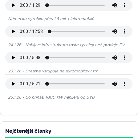
Německo vyrobilo přes 1,6 mil. elektromobilů
24.1.26 - Nabíjecí infrastruktura roste rychleji než prodeje EV
23.1.26 - Dreame vstupuje na automobilový trh
23.1.26 - Co přináší 1000 kW nabíjení od BYD
Nejčtenější články