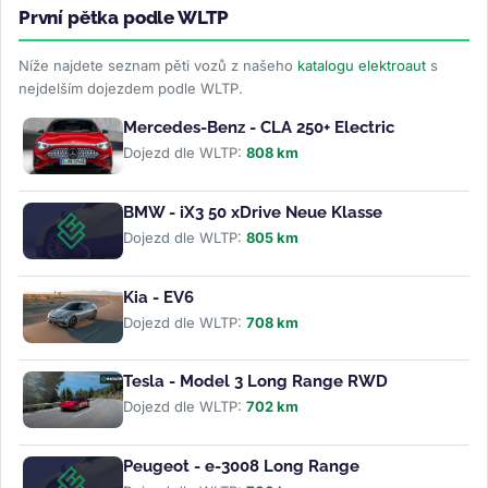
První pětka podle WLTP
Níže najdete seznam pěti vozů z našeho
katalogu elektroaut
s
nejdelším dojezdem podle WLTP.
Mercedes-Benz - CLA 250+ Electric
Dojezd dle WLTP:
808 km
BMW - iX3 50 xDrive Neue Klasse
Dojezd dle WLTP:
805 km
Kia - EV6
Dojezd dle WLTP:
708 km
Tesla - Model 3 Long Range RWD
Dojezd dle WLTP:
702 km
Peugeot - e-3008 Long Range