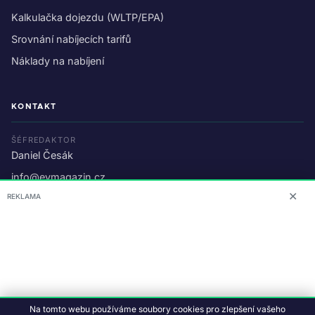
Kalkulačka dojezdu (WLTP/EPA)
Srovnání nabíjecích tarifů
Náklady na nabíjení
KONTAKT
ŠÉFREDAKTOR
Daniel Česák
info@evmagazin.cz
✕
REKLAMA
O nás
Reklama
© 2026 EV Magazin.
Podmínky a ochrana dat
.
Na tomto webu používáme soubory cookies pro zlepšení vašeho