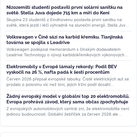
Nizozemští studenti postavili první solární sanitku na
světě. Stella Juva dojede 715 km a míří do Keni
Skupina 23 studentů z Eindhovenu postavila první sanitku na
světě, která jezdí i léčí výhradně na sluneční energii. Stella Juva
má...
>>
Volkswagen v Číně sází na karbid křemíku. Tianjinská
továrna se spojila s Leadrive
Volkswagen podepsal memorandum s čínským dodavatelem
Leadrive Technology o vývoji karbidokřemíkových výkonových
modulů pro elektromobily....
>>
Elektromobily v Evropě lámaly rekordy: Podíl BEV
vyskočil na 26 %, nafta padá k šesti procentům
Červen 2026 přepsal evropské tabulky. Čistě elektrických aut se
prodalo o polovinu víc než loni, jejich tržní podíl dosáhl
rekordních 26...
>>
Žádný evropský model v globální top 20 elektromobilů.
Evropa prohrává závod, který sama občas zpochybňuje
Z evropských automobilových centrál zní, že elektromobilita není
jedinou budoucností. Globální žebříček za červen 2026 ale
ukazuje...
>>