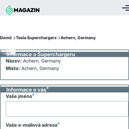
Přejít k hlavnímu obsahu
Me
Drobečková
Domů
Tesla Superchargers
Achern, Germany
navigace
Informace o Superchargeru
Název:
Achern, Germany
Místo:
Achern, Germany
Informace o vás
Vaše jméno
Vaše e-mailová adresa