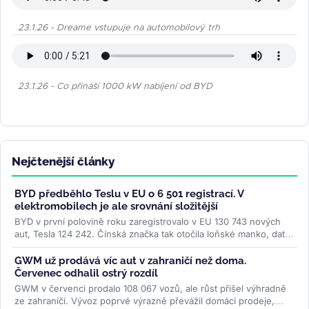
23.1.26 - Dreame vstupuje na automobilový trh
23.1.26 - Co přináší 1000 kW nabíjení od BYD
Nejčtenější články
BYD předběhlo Teslu v EU o 6 501 registrací. V
elektromobilech je ale srovnání složitější
BYD v první polovině roku zaregistrovalo v EU 130 743 nových
aut, Tesla 124 242. Čínská značka tak otočila loňské manko, data
ACEA ale...
>>
GWM už prodává víc aut v zahraničí než doma.
Červenec odhalil ostrý rozdíl
GWM v červenci prodalo 108 067 vozů, ale růst přišel výhradně
ze zahraničí. Vývoz poprvé výrazně převážil domácí prodeje,