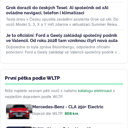
zatímco...
>>
Grok dorazil do českých Tesel: AI společník od xAI
ovládne navigaci, telefon i klimatizaci
Tesla dnes v Česku spustila zavádění asistenta Grok od xAI. Do
vozů Model S, 3, X a Y míří zdarma v aktualizaci Summer Release
— hlasem...
>>
Je to oficiální: Ford a Geely zakládají společný podnik
ve Valencii. Od roku 2028 tam vzniknou čtyři nová auta
Dopoledne to byla zpráva Bloombergu, odpoledne oficiální
potvrzení: Ford a Geely zakládají ve Valencii společný podnik v
poměru 66 ku 34. Od...
>>
První pětka podle WLTP
Níže najdete seznam pěti vozů z našeho
katalogu elektroaut
s
nejdelším dojezdem podle WLTP.
Mercedes-Benz - CLA 250+ Electric
Dojezd dle WLTP:
808 km