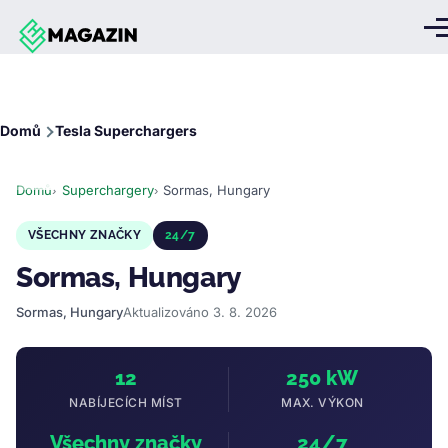
Přejít k hlavnímu obsahu
Me
Drobečková
Domů
Tesla Superchargers
navigace
Domů
Superchargery
Sormas, Hungary
VŠECHNY ZNAČKY
24/7
Sormas, Hungary
Sormas, Hungary
Aktualizováno 3. 8. 2026
12
250 kW
NABÍJECÍCH MÍST
MAX. VÝKON
Všechny značky
24/7