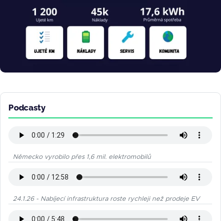
Podcasty
Německo vyrobilo přes 1,6 mil. elektromobilů
24.1.26 - Nabíjecí infrastruktura roste rychleji než prodeje EV