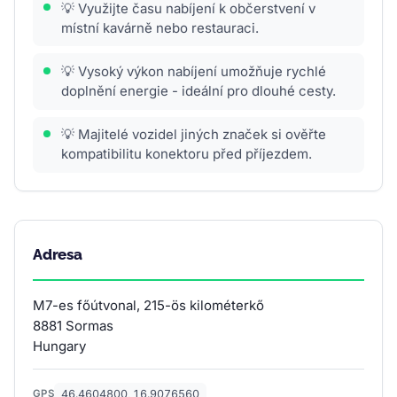
💡 Využijte času nabíjení k občerstvení v
místní kavárně nebo restauraci.
💡 Vysoký výkon nabíjení umožňuje rychlé
doplnění energie - ideální pro dlouhé cesty.
💡 Majitelé vozidel jiných značek si ověřte
kompatibilitu konektoru před příjezdem.
Adresa
M7-es főútvonal, 215-ös kilométerkő
8881 Sormas
Hungary
46.4604800, 16.9076560
GPS