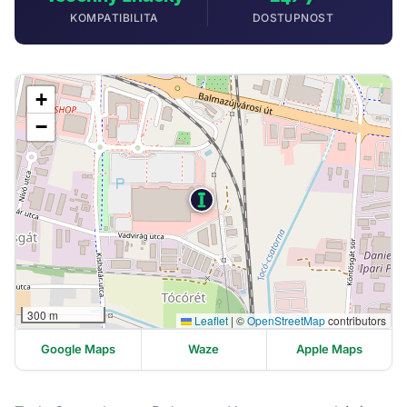
KOMPATIBILITA
DOSTUPNOST
+
−
300 m
Leaflet
|
©
OpenStreetMap
contributors
Google Maps
Waze
Apple Maps