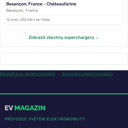
Besançon, France - Châteaufarine
Besançon, France
12 míst • 250 kW • ne-Tesla
Zobrazit všechny superchargery →
Registrace elektromobilů
·
Srovnání elektromobilů
EV
MAGAZIN
PRŮVODCE SVĚTEM ELEKTROMOBILITY