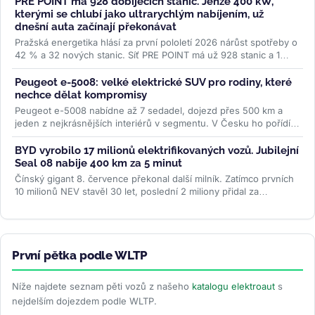
PRE POINT má 928 dobíjecích stanic. Jenže 400 kW,
kterými se chlubí jako ultrarychlým nabíjením, už
dnešní auta začínají překonávat
Pražská energetika hlásí za první pololetí 2026 nárůst spotřeby o
42 % a 32 nových stanic. Síť PRE POINT má už 928 stanic a 1
468...
>>
Peugeot e-5008: velké elektrické SUV pro rodiny, které
nechce dělat kompromisy
Peugeot e-5008 nabídne až 7 sedadel, dojezd přes 500 km a
jeden z nejkrásnějších interiérů v segmentu. V Česku ho pořídíte
od 1,2...
>>
BYD vyrobilo 17 milionů elektrifikovaných vozů. Jubilejní
Seal 08 nabije 400 km za 5 minut
Čínský gigant 8. července překonal další milník. Zatímco prvních
10 milionů NEV stavěl 30 let, poslední 2 miliony přidal za
necelých...
>>
První pětka podle WLTP
Níže najdete seznam pěti vozů z našeho
katalogu elektroaut
s
nejdelším dojezdem podle WLTP.