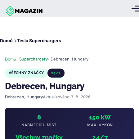
Přejít k hlavnímu obsahu
Me
Drobečková
Domů
Tesla Superchargers
navigace
Domů
Superchargery
Debrecen, Hungary
VŠECHNY ZNAČKY
24/7
Debrecen, Hungary
Debrecen, Hungary
Aktualizováno 3. 8. 2026
8
150 kW
NABÍJECÍCH MÍST
MAX. VÝKON
Všechny značky
24/7