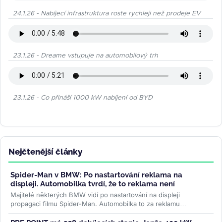
24.1.26 - Nabíjecí infrastruktura roste rychleji než prodeje EV
23.1.26 - Dreame vstupuje na automobilový trh
23.1.26 - Co přináší 1000 kW nabíjení od BYD
Nejčtenější články
Spider-Man v BMW: Po nastartování reklama na
displeji. Automobilka tvrdí, že to reklama není
Majitelé některých BMW vidí po nastartování na displeji
propagaci filmu Spider-Man. Automobilka to za reklamu
nepovažuje, řidiči ale mluví...
>>