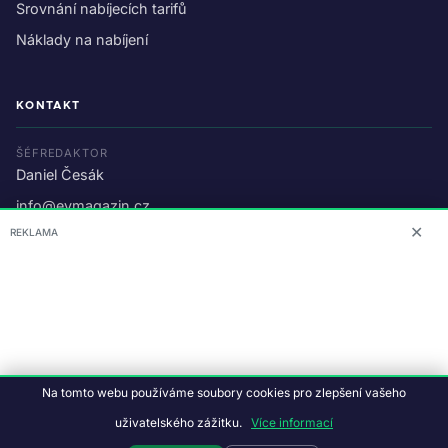
Srovnání nabíjecích tarifů
Náklady na nabíjení
KONTAKT
ŠÉFREDAKTOR
Daniel Česák
info@evmagazin.cz
✕
REKLAMA
O nás
Reklama
© 2026 EV Magazin.
Podmínky a ochrana dat
.
Na tomto webu používáme soubory cookies pro zlepšení vašeho
Data:
CC BY-NC-SA 4.0
·
© OpenStreetMap
uživatelského zážitku.
Více informací
Tvorba webu:
Studiografix