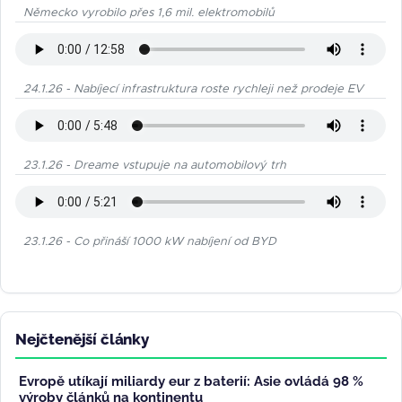
Německo vyrobilo přes 1,6 mil. elektromobilů
24.1.26 - Nabíjecí infrastruktura roste rychleji než prodeje EV
23.1.26 - Dreame vstupuje na automobilový trh
23.1.26 - Co přináší 1000 kW nabíjení od BYD
Nejčtenější články
Evropě utíkají miliardy eur z baterií: Asie ovládá 98 %
výroby článků na kontinentu