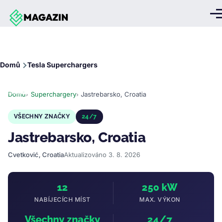
Přejít k hlavnímu obsahu
Me
Drobečková
Domů
Tesla Superchargers
navigace
Domů
Superchargery
Jastrebarsko, Croatia
VŠECHNY ZNAČKY
24/7
Jastrebarsko, Croatia
Cvetković, Croatia
Aktualizováno 3. 8. 2026
12
250 kW
NABÍJECÍCH MÍST
MAX. VÝKON
Všechny značky
24/7