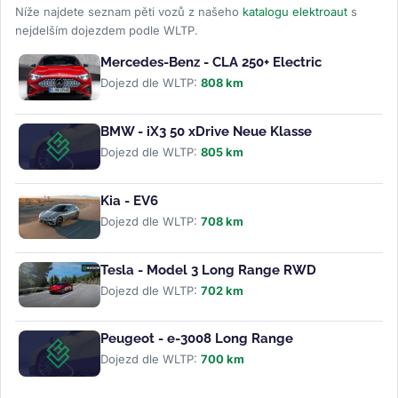
Níže najdete seznam pěti vozů z našeho
katalogu elektroaut
s
nejdelším dojezdem podle WLTP.
Mercedes-Benz - CLA 250+ Electric
Dojezd dle WLTP:
808 km
BMW - iX3 50 xDrive Neue Klasse
Dojezd dle WLTP:
805 km
Kia - EV6
Dojezd dle WLTP:
708 km
Tesla - Model 3 Long Range RWD
Dojezd dle WLTP:
702 km
Peugeot - e-3008 Long Range
Dojezd dle WLTP:
700 km