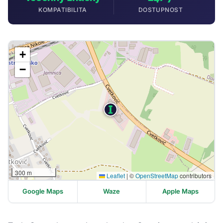
KOMPATIBILITA
DOSTUPNOST
+
−
300 m
Leaflet
|
©
OpenStreetMap
contributors
Google Maps
Waze
Apple Maps