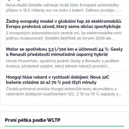
Nová studie Deloitte odhaluje tvrdá čísla: Evropské automobilky
přijdou o 10,5 miliardy eur na zisku z baterií. Zatímco prodeje...
>>
Žádný evropský model v globální top 20 elektromobilů.
Evropa prohrává závod, který sama občas zpochybňuje
Z evropských automobilových centrál zní, že elektromobilita není
jedinou budoucností. Globální žebříček za červen 2026 ale
ukazuje...
>>
Motor se spotřebou 3,3 l/100 km a účinností 44 %: Geely
a Renault představili mimořádně úsporný hybrid
Horse Powertrain, společný podnik Geely a Renaultu s podílem
Aramca, představil systém, který během měsíců promění
elektromobilovou...
>>
Hongqi hlásí rekord v rychlosti dobíjení: Nová 12C
baterie zvládne 10 až 70 % pod čtyři minuty
Čínská prémiová značka Hongqi dokončila testy akumuátoru s
rekordním dobíjecím koeficientem 12C. Z 10 na 70 % kapacity se
nabije za 3...
>>
První pětka podle WLTP