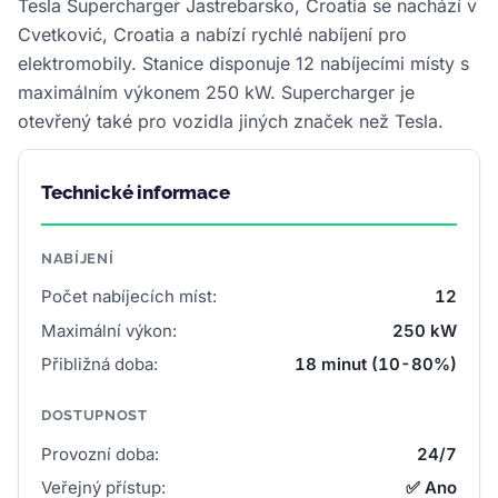
Tesla Supercharger Jastrebarsko, Croatia se nachází v
Cvetković, Croatia a nabízí rychlé nabíjení pro
elektromobily. Stanice disponuje 12 nabíjecími místy s
maximálním výkonem 250 kW. Supercharger je
otevřený také pro vozidla jiných značek než Tesla.
Technické informace
NABÍJENÍ
Počet nabíjecích míst:
12
Maximální výkon:
250 kW
Přibližná doba:
18 minut (10-80%)
DOSTUPNOST
Provozní doba:
24/7
Veřejný přístup:
✅ Ano