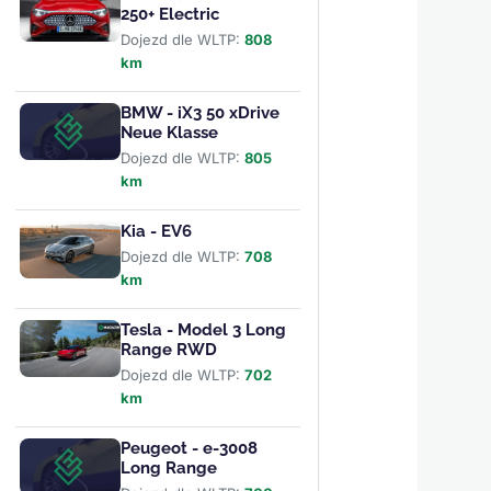
250+ Electric
Dojezd dle WLTP:
808
km
BMW - iX3 50 xDrive
Neue Klasse
Dojezd dle WLTP:
805
km
Kia - EV6
Dojezd dle WLTP:
708
km
Tesla - Model 3 Long
Range RWD
Dojezd dle WLTP:
702
km
Peugeot - e-3008
Long Range