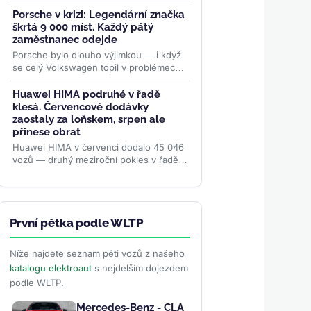
vykázala rekordní dodávky elektromobilů
a solidní finanční výsledky....
>>
Porsche v krizi: Legendární značka
škrtá 9 000 míst. Každý pátý
zaměstnanec odejde
Porsche bylo dlouho výjimkou — i když
se celý Volkswagen topil v problémech,
sportovní značka držela marže. Teď
padá s ostatními. Do...
>>
Huawei HIMA podruhé v řadě
klesá. Červencové dodávky
zaostaly za loňskem, srpen ale
přinese obrat
Huawei HIMA v červenci dodalo 45 046
vozů — druhý meziroční pokles v řadě.
Aliance pěti automobilek přesto od
ledna předala zákazníkům...
>>
První pětka podle WLTP
Níže najdete seznam pěti vozů z našeho
katalogu elektroaut
s nejdelším dojezdem
podle WLTP.
Mercedes-Benz - CLA