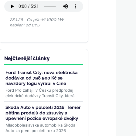
23.1.26 - Co přináší 1000 kW
nabíjení od BYD
Nejčtenější články
Ford Transit City: nová elektrická
dodávka od 798 900 Kč se
navzdory logu vyrábí v Číně
Ford Pro zahájil v Česku předprodej
elektrické dodávky Transit City, která
startuje na 798 900 Kč bez DPH a v
městském provozu ujede až 381...
>>
Škoda Auto v pololetí 2026: Téměř
pětina prodejů do zásuvky a
upevnění pozice evropské dvojky
Mladoboleslavská automobilka Škoda
Auto za první pololetí roku 2026