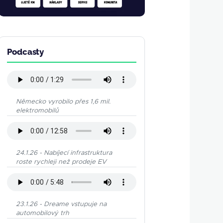
Podcasty
Německo vyrobilo přes 1,6 mil.
elektromobilů
24.1.26 - Nabíjecí infrastruktura
roste rychleji než prodeje EV
23.1.26 - Dreame vstupuje na
automobilový trh