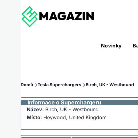
Přejít k hlavnímu obsahu
Hlavní
Novinky
B
Nástroje sub-navigation
navigace
Drobečková
Domů
Tesla Superchargers
Birch, UK - Westbound
navigace
Informace o Superchargeru
Název:
Birch, UK - Westbound
Místo:
Heywood, United Kingdom