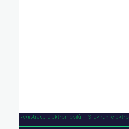
Registrace elektromobilů
·
Srovnání elektr