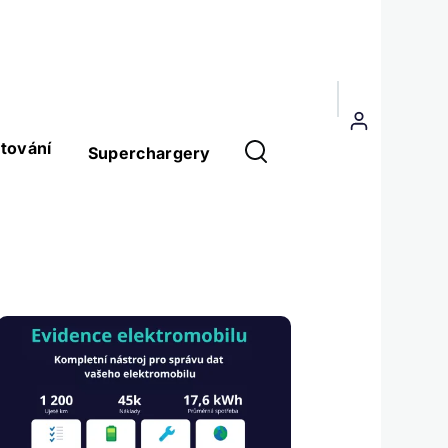
Menu
uživatelského
tování
Superchargery
účtu
Obrázek