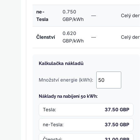
ne-
0.750
—
Celý de
Tesla
GBP/kWh
0.620
Členství
—
Celý de
GBP/kWh
Kalkulačka nákladů
Množství energie (kWh):
Náklady na nabíjení 50 kWh:
Tesla:
37.50 GBP
ne-Tesla:
37.50 GBP
Členství:
31.00 GBP