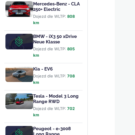
Mercedes-Benz - CLA
250+ Electric
Dojezd dle WLTP:
808
km
BMW - iX3 50 xDrive
Neue Klasse
Dojezd dle WLTP:
805
km
Kia - EV6
Dojezd dle WLTP:
708
km
Tesla - Model 3 Long
Range RWD
Dojezd dle WLTP:
702
km
Peugeot - e-3008
Long Range