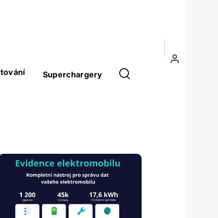
Menu
uživatelského
tování
Superchargery
účtu
Obrázek