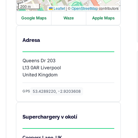
200 m
Leaflet
|
©
OpenStreetMap
contributors
Google Maps
Waze
Apple Maps
Adresa
Queens Dr 203
L13 0AR Liverpool
United Kingdom
53.4289220, -2.9203608
GPS
Superchargery v okolí
Coopers Lane, UK