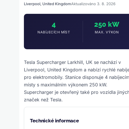
Liverpool, United Kingdom
Aktualizováno 3. 8. 2026
4
250 kW
NABÍJECÍCH MÍST
MAX. VÝKON
Tesla Supercharger Larkhill, UK se nachází v
Liverpool, United Kingdom a nabízí rychlé nabíj
pro elektromobily. Stanice disponuje 4 nabíjecím
místy s maximálním výkonem 250 kW.
Supercharger je otevřený také pro vozidla jinýc
značek než Tesla.
Technické informace