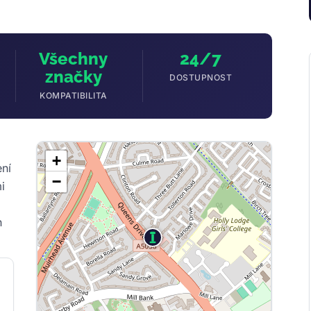
Všechny
24/7
značky
DOSTUPNOST
KOMPATIBILITA
+
ení
−
i
h