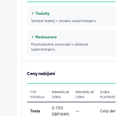
✓ Toalety
Veřejné toalety v dosahu superchargeru.
✓ Restaurace
Plnohodnotné stravování v blízkosti
superchargeru.
Ceny nabíjení
TYP
MINIMÁLNÍ
MAXIMÁLNÍ
DOBA
VOZIDLA
CENA
CENA
PLATNOST
0.750
Tesla
—
Celý de
GBP/kWh