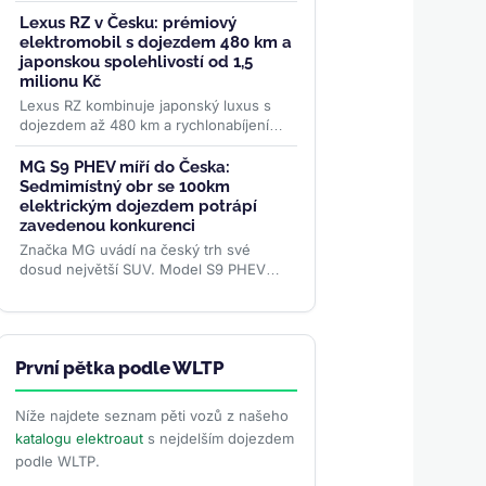
benzinovým generátorem a dojezdem
až 505 km na baterii. Do Evropy ale...
Lexus RZ v Česku: prémiový
>>
elektromobil s dojezdem 480 km a
japonskou spolehlivostí od 1,5
milionu Kč
Lexus RZ kombinuje japonský luxus s
dojezdem až 480 km a rychlonabíjením
150 kW. Nabízí dvě varianty — FWD
nebo AWD — od 1,5 milionu Kč....
>>
MG S9 PHEV míří do Česka:
Sedmimístný obr se 100km
elektrickým dojezdem potrápí
zavedenou konkurenci
Značka MG uvádí na český trh své
dosud největší SUV. Model S9 PHEV
nabídne 7 míst, systémový výkon 299
koní a baterii s čistě...
>>
První pětka podle WLTP
Níže najdete seznam pěti vozů z našeho
katalogu elektroaut
s nejdelším dojezdem
podle WLTP.