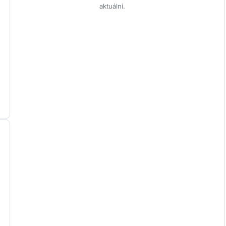
aktuální.
I
n