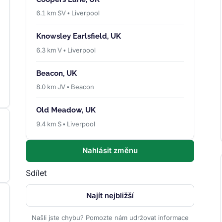
6.1 km SV • Liverpool
Knowsley Earlsfield, UK
6.3 km V • Liverpool
Beacon, UK
8.0 km JV • Beacon
Old Meadow, UK
9.4 km S • Liverpool
Nahlásit změnu
Sdílet
Najít nejbližší
Našli jste chybu? Pomozte nám udržovat informace