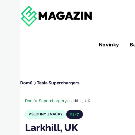
Přejít k hlavnímu obsahu
Hlavní
Novinky
B
Nástroje sub-navigation
navigace
Drobečková
Domů
Tesla Superchargers
navigace
Domů
Superchargery
Larkhill, UK
VŠECHNY ZNAČKY
24/7
Larkhill, UK