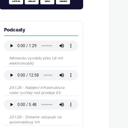
Podcasty
Německo vyrobilo přes 1,6 mil.
elektromobilů
24.1.26 - Nabíjecí infrastruktura
roste rychleji než prodeje EV
23.1.26 - Dreame vstupuje na
automobilový trh