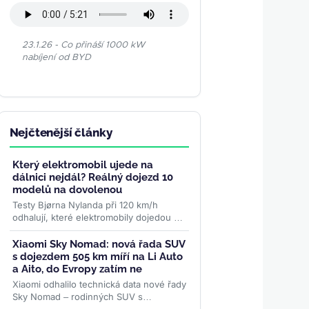
23.1.26 - Co přináší 1000 kW
nabíjení od BYD
Nejčtenější články
Který elektromobil ujede na
dálnici nejdál? Reálný dojezd 10
modelů na dovolenou
Testy Bjørna Nylanda při 120 km/h
odhalují, které elektromobily dojedou na
jednu zastávku nejdál. Tesla Model 3
ujede 483 km, některá SUV o...
>>
Xiaomi Sky Nomad: nová řada SUV
s dojezdem 505 km míří na Li Auto
a Aito, do Evropy zatím ne
Xiaomi odhalilo technická data nové řady
Sky Nomad – rodinných SUV s