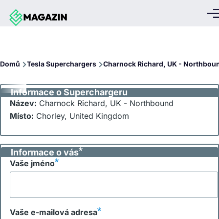
Přejít k hlavnímu obsahu
Me
Drobečková
Domů
Tesla Superchargers
Charnock Richard, UK - Northbou
navigace
Informace o Superchargeru
Název:
Charnock Richard, UK - Northbound
Místo:
Chorley, United Kingdom
Informace o vás
Vaše jméno
Vaše e-mailová adresa