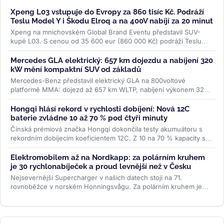
Xpeng L03 vstupuje do Evropy za 860 tisíc Kč. Podráží
Teslu Model Y i Škodu Elroq a na 400V nabíjí za 20 minut
Xpeng na mnichovském Global Brand Eventu představil SUV-
kupé L03. S cenou od 35 600 eur (860 000 Kč) podráží Teslu
Model Y, Hyundai Ioniq 5 i...
>>
Mercedes GLA elektrický: 657 km dojezdu a nabíjení 320
kW mění kompaktní SUV od základů
Mercedes-Benz představil elektrický GLA na 800voltové
platformě MMA: dojezd až 657 km WLTP, nabíjení výkonem 320
kW a plnění na 80 % za 22...
>>
Hongqi hlásí rekord v rychlosti dobíjení: Nová 12C
baterie zvládne 10 až 70 % pod čtyři minuty
Čínská prémiová značka Hongqi dokončila testy akumuátoru s
rekordním dobíjecím koeficientem 12C. Z 10 na 70 % kapacity se
nabije za 3...
>>
Elektromobilem až na Nordkapp: za polárním kruhem
je 30 rychlonabíječek a proud levnější než v Česku
Nejsevernější Supercharger v našich datech stojí na 71.
rovnoběžce v norském Honningsvågu. Za polárním kruhem je
třicet stanic, všechny...
>>