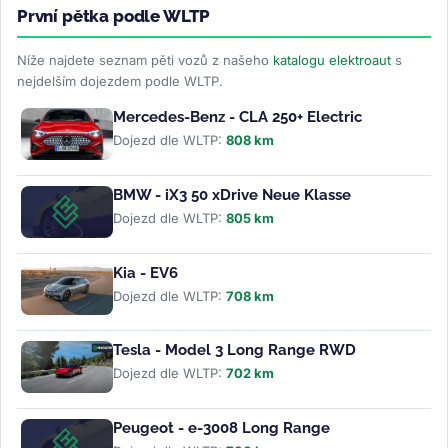
První pětka podle WLTP
Níže najdete seznam pěti vozů z našeho
katalogu elektroaut
s
nejdelším dojezdem podle WLTP.
Mercedes-Benz - CLA 250+ Electric
Dojezd dle WLTP:
808 km
BMW - iX3 50 xDrive Neue Klasse
Dojezd dle WLTP:
805 km
Kia - EV6
Dojezd dle WLTP:
708 km
Tesla - Model 3 Long Range RWD
Dojezd dle WLTP:
702 km
Peugeot - e-3008 Long Range