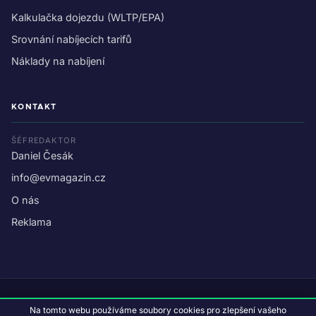
Kalkulačka dojezdu (WLTP/EPA)
Srovnání nabíjecích tarifů
Náklady na nabíjení
KONTAKT
ŠÉFREDAKTOR
Daniel Česák
info@evmagazin.cz
O nás
✕
REKLAMA
Reklama
© 2026 EV Magazin.
Podmínky a ochrana dat
.
Na tomto webu používáme soubory cookies pro zlepšení vašeho