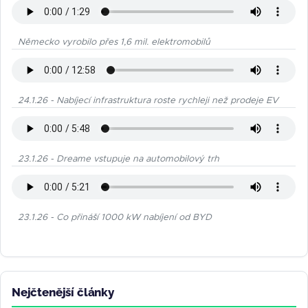
Německo vyrobilo přes 1,6 mil. elektromobilů
24.1.26 - Nabíjecí infrastruktura roste rychleji než prodeje EV
23.1.26 - Dreame vstupuje na automobilový trh
23.1.26 - Co přináší 1000 kW nabíjení od BYD
Nejčtenější články