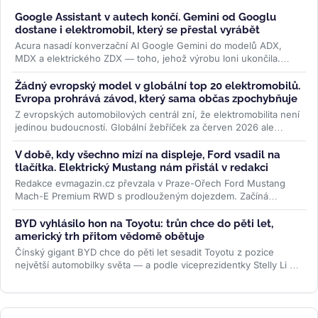
Google Assistant v autech končí. Gemini od Googlu
dostane i elektromobil, který se přestal vyrábět
Acura nasadí konverzační AI Google Gemini do modelů ADX,
MDX a elektrického ZDX — toho, jehož výrobu loni ukončila.
Přidává se k vlně,...
>>
Žádný evropský model v globální top 20 elektromobilů.
Evropa prohrává závod, který sama občas zpochybňuje
Z evropských automobilových centrál zní, že elektromobilita není
jedinou budoucností. Globální žebříček za červen 2026 ale
ukazuje...
>>
V době, kdy všechno mizí na displeje, Ford vsadil na
tlačítka. Elektrický Mustang nám přistál v redakci
Redakce evmagazin.cz převzala v Praze-Ořech Ford Mustang
Mach-E Premium RWD s prodlouženým dojezdem. Začíná
půlroční test, ve kterém...
>>
BYD vyhlásilo hon na Toyotu: trůn chce do pěti let,
americký trh přitom vědomě obětuje
Čínský gigant BYD chce do pěti let sesadit Toyotu z pozice
největší automobilky světa — a podle viceprezidentky Stelly Li k
tomu...
>>