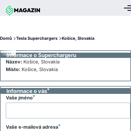
Přejít k hlavnímu obsahu
Me
Drobečková
Domů
Tesla Superchargers
Košice, Slovakia
navigace
Informace o Superchargeru
Název:
Košice, Slovakia
Místo:
Košice, Slovakia
Informace o vás
Vaše jméno
Vaše e-mailová adresa