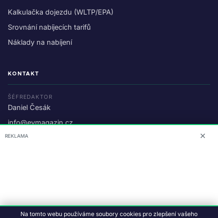
Kalkulačka dojezdu (WLTP/EPA)
Srovnání nabíjecích tarifů
Náklady na nabíjení
KONTAKT
ŠÉFREDAKTOR
Daniel Česák
info@evmagazin.cz
✕
REKLAMA
O nás
Reklama
© 2026 EV Magazin.
Podmínky a ochrana dat
.
Na tomto webu používáme soubory cookies pro zlepšení vašeho