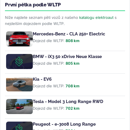
První pětka podle WLTP
Níže najdete seznam pěti vozů z našeho
katalogu elektroaut
s
nejdelším dojezdem podle WLTP.
Mercedes-Benz - CLA 250+ Electric
Dojezd dle WLTP:
808 km
BMW - iX3 50 xDrive Neue Klasse
Dojezd dle WLTP:
805 km
Kia - EV6
Dojezd dle WLTP:
708 km
Tesla - Model 3 Long Range RWD
Dojezd dle WLTP:
702 km
Peugeot - e-3008 Long Range