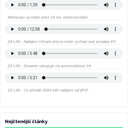
Německo vyrobilo přes 1,6 mil. elektromobilů
24.1.26 - Nabíjecí infrastruktura roste rychleji než prodeje EV
23.1.26 - Dreame vstupuje na automobilový trh
23.1.26 - Co přináší 1000 kW nabíjení od BYD
Nejčtenější články