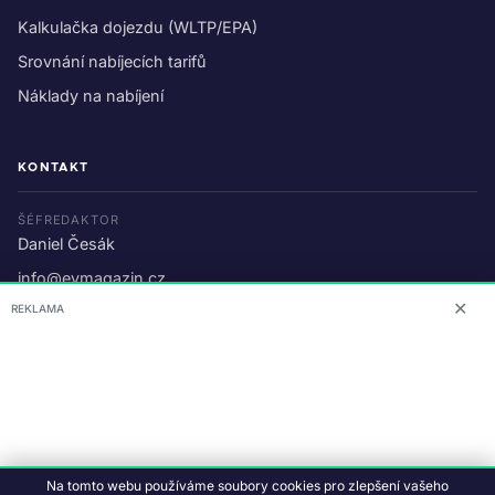
Kalkulačka dojezdu (WLTP/EPA)
Srovnání nabíjecích tarifů
Náklady na nabíjení
KONTAKT
ŠÉFREDAKTOR
Daniel Česák
info@evmagazin.cz
✕
REKLAMA
O nás
Reklama
© 2026 EV Magazin.
Podmínky a ochrana dat
.
Na tomto webu používáme soubory cookies pro zlepšení vašeho