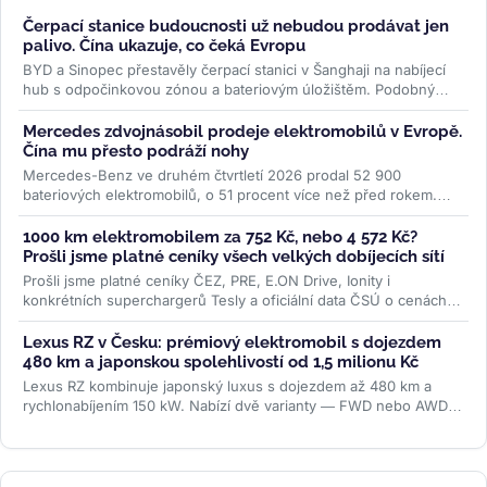
Čerpací stanice budoucnosti už nebudou prodávat jen
palivo. Čína ukazuje, co čeká Evropu
BYD a Sinopec přestavěly čerpací stanici v Šanghaji na nabíjecí
hub s odpočinkovou zónou a bateriovým úložištěm. Podobný
model může...
>>
Mercedes zdvojnásobil prodeje elektromobilů v Evropě.
Čína mu přesto podráží nohy
Mercedes-Benz ve druhém čtvrtletí 2026 prodal 52 900
bateriových elektromobilů, o 51 procent více než před rokem.
Evropa rostla o 87 procent...
>>
1000 km elektromobilem za 752 Kč, nebo 4 572 Kč?
Prošli jsme platné ceníky všech velkých dobíjecích sítí
Prošli jsme platné ceníky ČEZ, PRE, E.ON Drive, Ionity i
konkrétních superchargerů Tesly a oficiální data ČSÚ o cenách
paliv. Rozdíl je...
>>
Lexus RZ v Česku: prémiový elektromobil s dojezdem
480 km a japonskou spolehlivostí od 1,5 milionu Kč
Lexus RZ kombinuje japonský luxus s dojezdem až 480 km a
rychlonabíjením 150 kW. Nabízí dvě varianty — FWD nebo AWD
— od 1,5 milionu Kč....
>>