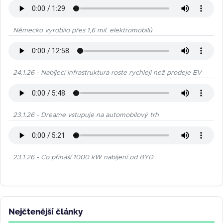
Německo vyrobilo přes 1,6 mil. elektromobilů
24.1.26 - Nabíjecí infrastruktura roste rychleji než prodeje EV
23.1.26 - Dreame vstupuje na automobilový trh
23.1.26 - Co přináší 1000 kW nabíjení od BYD
Nejčtenější články