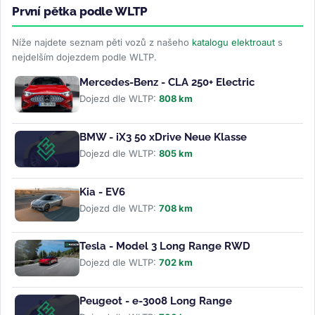
První pětka podle WLTP
Níže najdete seznam pěti vozů z našeho
katalogu elektroaut
s
nejdelším dojezdem podle WLTP.
Mercedes-Benz - CLA 250+ Electric
Dojezd dle WLTP:
808 km
BMW - iX3 50 xDrive Neue Klasse
Dojezd dle WLTP:
805 km
Kia - EV6
Dojezd dle WLTP:
708 km
Tesla - Model 3 Long Range RWD
Dojezd dle WLTP:
702 km
Peugeot - e-3008 Long Range