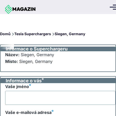
Přejít k hlavnímu obsahu
Me
Drobečková
Domů
Tesla Superchargers
Siegen, Germany
navigace
Informace o Superchargeru
Název:
Siegen, Germany
Místo:
Siegen, Germany
Informace o vás
Vaše jméno
Vaše e-mailová adresa