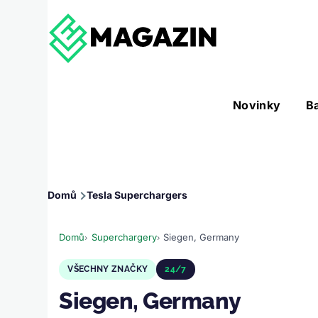
Přejít k hlavnímu obsahu
Hlavní
Novinky
B
Nástroje sub-navigation
navigace
Drobečková
Domů
Tesla Superchargers
navigace
Domů
Superchargery
Siegen, Germany
VŠECHNY ZNAČKY
24/7
Siegen, Germany