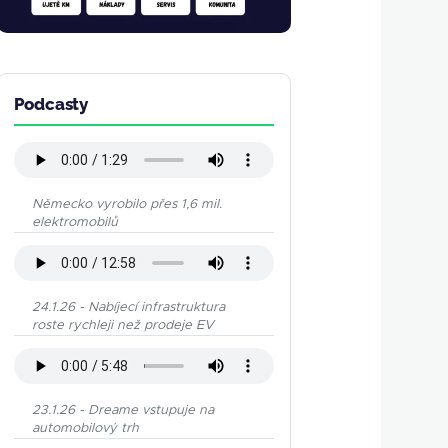
Podcasty
Německo vyrobilo přes 1,6 mil.
elektromobilů
24.1.26 - Nabíjecí infrastruktura
roste rychleji než prodeje EV
23.1.26 - Dreame vstupuje na
automobilový trh