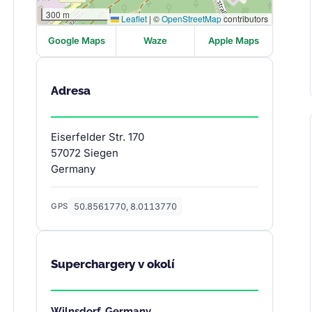
300 m
Leaflet
|
©
OpenStreetMap
contributors
Google Maps
Waze
Apple Maps
Adresa
Eiserfelder Str. 170
57072 Siegen
Germany
50.8561770, 8.0113770
GPS
Superchargery v okolí
Wilnsdorf, Germany