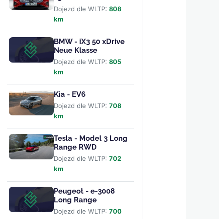
Dojezd dle WLTP:
808
km
BMW - iX3 50 xDrive
Neue Klasse
Dojezd dle WLTP:
805
km
Kia - EV6
Dojezd dle WLTP:
708
km
Tesla - Model 3 Long
Range RWD
Dojezd dle WLTP:
702
km
Peugeot - e-3008
Long Range
Dojezd dle WLTP:
700