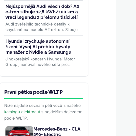
metalové baterie s pevným elektrolytem.
Cílí na packy bez šíření tepelné...
>>
Nejúspornější Audi všech dob? A2
e-tron slibuje 12,8 kWh/100 km a
vrací legendu z přelomu tisíciletí
Audi zveřejnilo technické detaily k
chystanému modelu A2 e-tron. Slibuje
rekordně nízkou spotřebu, pokročilou
aerodynamiku i LFP baterii....
>>
Hyundai zrychluje autonomní
řízení: Vývoj AI přebírá bývalý
manažer z Nvidie a Samsungu
Jihokorejský koncern Hyundai Motor
Group jmenoval nového šéfa pro
autonomní řízení. Čong-hjon Kwon z
Nvidie a Samsungu má značku
posunout...
>>
První pětka podle WLTP
Níže najdete seznam pěti vozů z našeho
katalogu elektroaut
s nejdelším dojezdem
podle WLTP.
Mercedes-Benz - CLA
250+ Electric