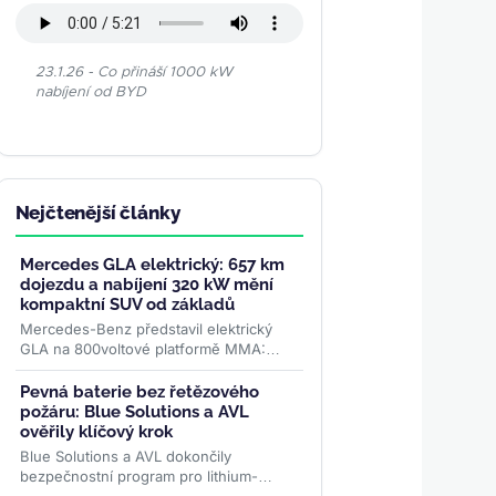
23.1.26 - Co přináší 1000 kW
nabíjení od BYD
Nejčtenější články
Mercedes GLA elektrický: 657 km
dojezdu a nabíjení 320 kW mění
kompaktní SUV od základů
Mercedes-Benz představil elektrický
GLA na 800voltové platformě MMA:
dojezd až 657 km WLTP, nabíjení
výkonem 320 kW a plnění na 80 % za
Pevná baterie bez řetězového
22...
>>
požáru: Blue Solutions a AVL
ověřily klíčový krok
Blue Solutions a AVL dokončily
bezpečnostní program pro lithium-