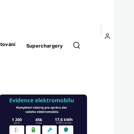
Menu
uživatelského
tování
Superchargery
účtu
Obrázek