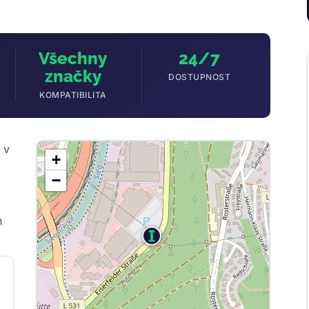
Všechny
24/7
značky
DOSTUPNOST
KOMPATIBILITA
 v
+
−
h