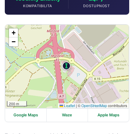
KOMPATIBILITA
DOSTUPNOST
+
−
200 m
Leaflet
|
©
OpenStreetMap
contributors
Google Maps
Waze
Apple Maps