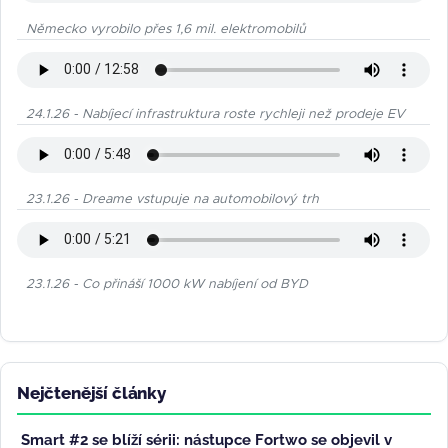
Německo vyrobilo přes 1,6 mil. elektromobilů
24.1.26 - Nabíjecí infrastruktura roste rychleji než prodeje EV
23.1.26 - Dreame vstupuje na automobilový trh
23.1.26 - Co přináší 1000 kW nabíjení od BYD
Nejčtenější články
Smart #2 se blíží sérii: nástupce Fortwo se objevil v