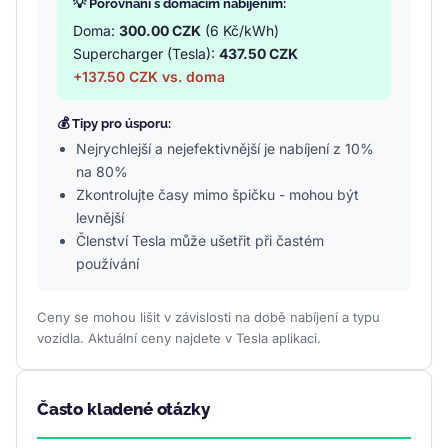
💡 Porovnání s domácím nabíjením:
Doma:
300.00 CZK
(6 Kč/kWh)
Supercharger (Tesla):
437.50 CZK
+137.50 CZK vs. doma
💰 Tipy pro úsporu:
Nejrychlejší a nejefektivnější je nabíjení z 10%
na 80%
Zkontrolujte časy mimo špičku - mohou být
levnější
Členství Tesla může ušetřit při častém
používání
Ceny se mohou lišit v závislosti na době nabíjení a typu
vozidla. Aktuální ceny najdete v Tesla aplikaci.
Často kladené otázky