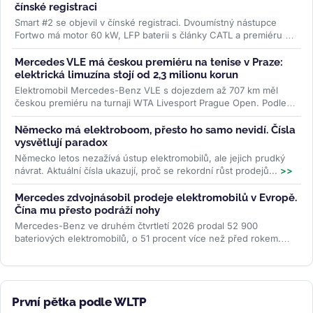
čínské registraci
Smart #2 se objevil v čínské registraci. Dvoumístný nástupce
Fortwo má motor 60 kW, LFP baterii s články CATL a premiéru v
říjnu....
>>
Mercedes VLE má českou premiéru na tenise v Praze:
elektrická limuzína stojí od 2,3 milionu korun
Elektromobil Mercedes-Benz VLE s dojezdem až 707 km měl
českou premiéru na turnaji WTA Livesport Prague Open. Podle
konfigurátoru automobilky...
>>
Německo má elektroboom, přesto ho samo nevidí. Čísla
vysvětlují paradox
Německo letos nezažívá ústup elektromobilů, ale jejich prudký
návrat. Aktuální čísla ukazují, proč se rekordní růst prodejů...
>>
Mercedes zdvojnásobil prodeje elektromobilů v Evropě.
Čína mu přesto podráží nohy
Mercedes-Benz ve druhém čtvrtletí 2026 prodal 52 900
bateriových elektromobilů, o 51 procent více než před rokem.
Evropa rostla o 87 procent...
>>
První pětka podle WLTP