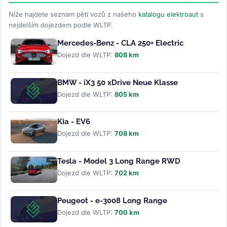
Níže najdete seznam pěti vozů z našeho
katalogu elektroaut
s
nejdelším dojezdem podle WLTP.
Mercedes-Benz - CLA 250+ Electric
Dojezd dle WLTP:
808 km
BMW - iX3 50 xDrive Neue Klasse
Dojezd dle WLTP:
805 km
Kia - EV6
Dojezd dle WLTP:
708 km
Tesla - Model 3 Long Range RWD
Dojezd dle WLTP:
702 km
Peugeot - e-3008 Long Range
Dojezd dle WLTP:
700 km