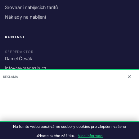
Srovnání nabíjecích tarifů
Náklady na nabíjení
KONTAKT
ŠÉFREDAKTOR
Daniel Česák
info@evmagazin.cz
✕
REKLAMA
O nás
Reklama
© 2026 EV Magazin.
Podmínky a ochrana dat
.
Na tomto webu používáme soubory cookies pro zlepšení vašeho
Data:
CC BY-NC-SA 4.0
·
© OpenStreetMap
uživatelského zážitku.
Více informací
Tvorba webu:
Studiografix