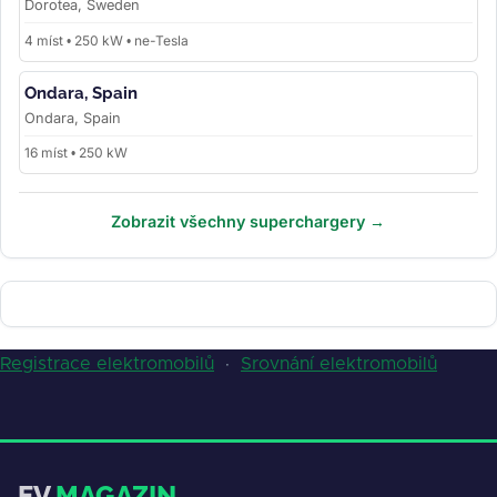
Dorotea, Sweden
4 míst • 250 kW • ne-Tesla
Ondara, Spain
Ondara, Spain
16 míst • 250 kW
Zobrazit všechny superchargery →
Registrace elektromobilů
·
Srovnání elektromobilů
EV
MAGAZIN