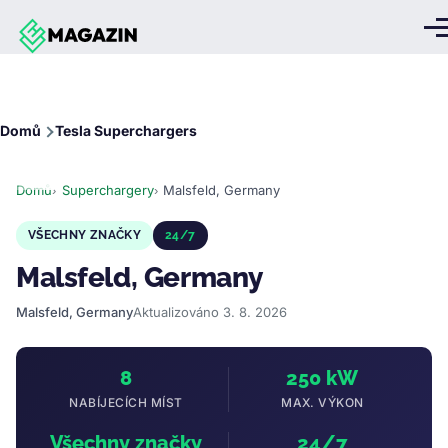
Přejít k hlavnímu obsahu
Me
Drobečková
Domů
Tesla Superchargers
navigace
Domů
Superchargery
Malsfeld, Germany
VŠECHNY ZNAČKY
24/7
Malsfeld, Germany
Malsfeld, Germany
Aktualizováno 3. 8. 2026
8
250 kW
NABÍJECÍCH MÍST
MAX. VÝKON
Všechny značky
24/7