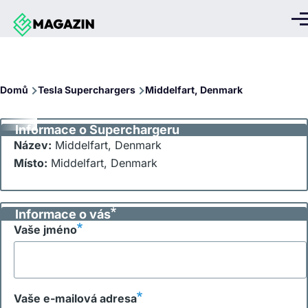
Přejít k hlavnímu obsahu
Me
Drobečková
Domů
Tesla Superchargers
Middelfart, Denmark
navigace
Informace o Superchargeru
Název:
Middelfart, Denmark
Místo:
Middelfart, Denmark
Informace o vás
Vaše jméno
Vaše e-mailová adresa