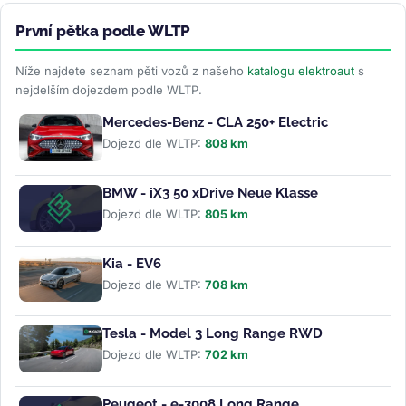
První pětka podle WLTP
Níže najdete seznam pěti vozů z našeho
katalogu elektroaut
s
nejdelším dojezdem podle WLTP.
Mercedes-Benz - CLA 250+ Electric
Dojezd dle WLTP:
808 km
BMW - iX3 50 xDrive Neue Klasse
Dojezd dle WLTP:
805 km
Kia - EV6
Dojezd dle WLTP:
708 km
Tesla - Model 3 Long Range RWD
Dojezd dle WLTP:
702 km
Peugeot - e-3008 Long Range