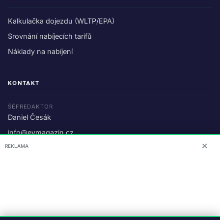
Kalkulačka dojezdu (WLTP/EPA)
Srovnání nabíjecích tarifů
Náklady na nabíjení
KONTAKT
ŠÉFREDAKTOR
Daniel Česák
info@evmagazin.cz
✕
REKLAMA
O nás
Reklama