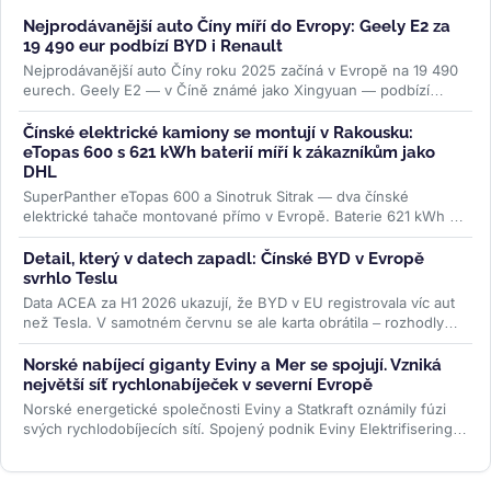
Nejprodávanější auto Číny míří do Evropy: Geely E2 za
19 490 eur podbízí BYD i Renault
Nejprodávanější auto Číny roku 2025 začíná v Evropě na 19 490
eurech. Geely E2 — v Číně známé jako Xingyuan — podbízí
BYD...
>>
Čínské elektrické kamiony se montují v Rakousku:
eTopas 600 s 621 kWh baterií míří k zákazníkům jako
DHL
SuperPanther eTopas 600 a Sinotruk Sitrak — dva čínské
elektrické tahače montované přímo v Evropě. Baterie 621 kWh od
CATL, reálný...
>>
Detail, který v datech zapadl: Čínské BYD v Evropě
svrhlo Teslu
Data ACEA za H1 2026 ukazují, že BYD v EU registrovala víc aut
než Tesla. V samotném červnu se ale karta obrátila – rozhodly
ceny paliv i...
>>
Norské nabíjecí giganty Eviny a Mer se spojují. Vzniká
největší síť rychlonabíječek v severní Evropě
Norské energetické společnosti Eviny a Statkraft oznámily fúzi
svých rychlodobíjecích sítí. Spojený podnik Eviny Elektrifisering
bude mít...
>>