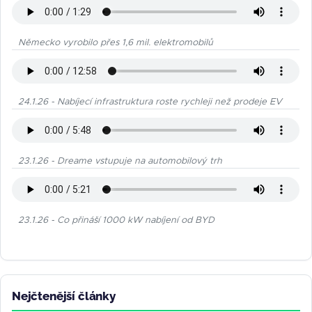
Německo vyrobilo přes 1,6 mil. elektromobilů
24.1.26 - Nabíjecí infrastruktura roste rychleji než prodeje EV
23.1.26 - Dreame vstupuje na automobilový trh
23.1.26 - Co přináší 1000 kW nabíjení od BYD
Nejčtenější články