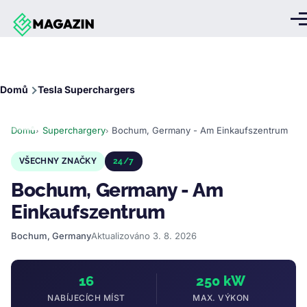
Přejít k hlavnímu obsahu
Me
Drobečková
Domů
Tesla Superchargers
navigace
Domů
Superchargery
Bochum, Germany - Am Einkaufszentrum
VŠECHNY ZNAČKY
24/7
Bochum, Germany - Am
Einkaufszentrum
Bochum, Germany
Aktualizováno 3. 8. 2026
16
250 kW
NABÍJECÍCH MÍST
MAX. VÝKON