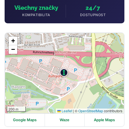
Všechny značky
24/7
KOMPATIBILITA
DOSTUPNOST
+
−
200 m
Leaflet
|
©
OpenStreetMap
contributors
Google Maps
Waze
Apple Maps