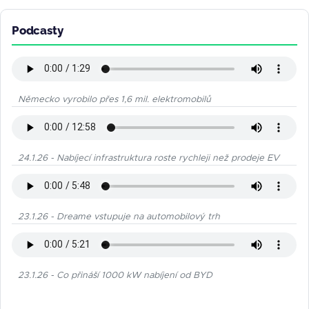
Podcasty
Německo vyrobilo přes 1,6 mil. elektromobilů
24.1.26 - Nabíjecí infrastruktura roste rychleji než prodeje EV
23.1.26 - Dreame vstupuje na automobilový trh
23.1.26 - Co přináší 1000 kW nabíjení od BYD