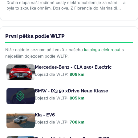
Druhá etapa naší rodinné cesty elektromobilem je za námi — a
byla to zkouška ohněm. Doslova. Z Florencie do Marina di
Camerota v Kampánii...
>>
První pětka podle WLTP
Níže najdete seznam pěti vozů z našeho
katalogu elektroaut
s
nejdelším dojezdem podle WLTP.
Mercedes-Benz - CLA 250+ Electric
Dojezd dle WLTP:
808 km
BMW - iX3 50 xDrive Neue Klasse
Dojezd dle WLTP:
805 km
Kia - EV6
Dojezd dle WLTP:
708 km