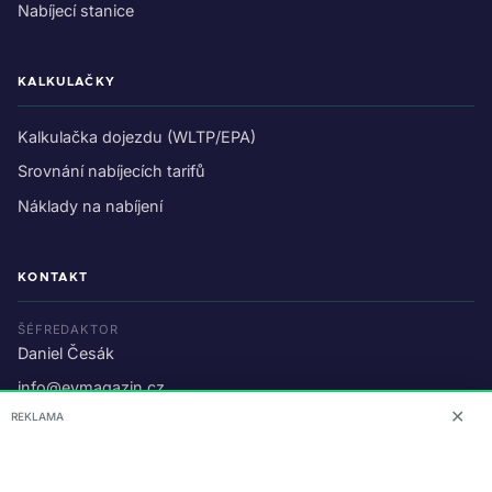
Nabíjecí stanice
KALKULAČKY
Kalkulačka dojezdu (WLTP/EPA)
Srovnání nabíjecích tarifů
Náklady na nabíjení
KONTAKT
ŠÉFREDAKTOR
Daniel Česák
info@evmagazin.cz
✕
REKLAMA
O nás
Reklama