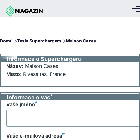
Přejít k hlavnímu obsahu
Me
Drobečková
Domů
Tesla Superchargers
Maison Cazes
navigace
Informace o Superchargeru
Název:
Maison Cazes
Místo:
Rivesaltes, France
Informace o vás
Vaše jméno
Vaše e-mailová adresa