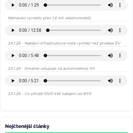
Německo vyrobilo přes 1,6 mil. elektromobilů
24.1.26 - Nabíjecí infrastruktura roste rychleji než prodeje EV
23.1.26 - Dreame vstupuje na automobilový trh
23.1.26 - Co přináší 1000 kW nabíjení od BYD
Nejčtenější články