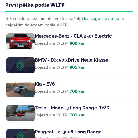
První pětka podle WLTP
Níže najdete seznam pěti vozů z našeho
katalogu elektroaut
s
nejdelším dojezdem podle WLTP.
Mercedes-Benz - CLA 250+ Electric
Dojezd dle WLTP:
808 km
BMW - iX3 50 xDrive Neue Klasse
Dojezd dle WLTP:
805 km
Kia - EV6
Dojezd dle WLTP:
708 km
Tesla - Model 3 Long Range RWD
Dojezd dle WLTP:
702 km
Peugeot - e-3008 Long Range