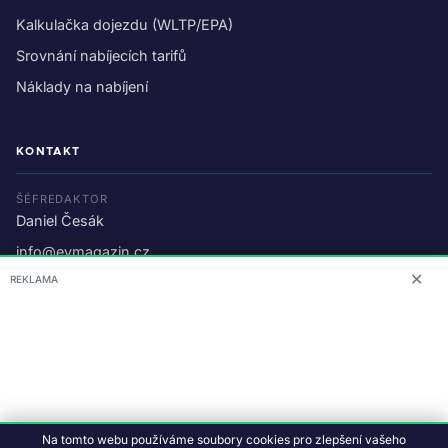
Kalkulačka dojezdu (WLTP/EPA)
Srovnání nabíjecích tarifů
Náklady na nabíjení
KONTAKT
ŠÉFREDAKTOR
Daniel Česák
info@evmagazin.cz
✕
REKLAMA
O nás
Reklama
© 2026 EV Magazin.
Podmínky a ochrana dat
.
Na tomto webu používáme soubory cookies pro zlepšení vašeho