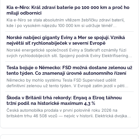
Kia e-Niro: Král zdraví baterie po 100 000 km a proč ho
milují odborníci
Kia e-Niro se stala absolutním vítězem žebříčku zdraví baterií,
kde i po vysokém nájezdu 100 000 km si udržuje téměř
původní...
>>
Norské nabíjecí giganty Eviny a Mer se spojují. Vzniká
největší síť rychlonabíječek v severní Evropě
Norské energetické společnosti Eviny a Statkraft oznámily fúzi
svých rychlodobíjecích sítí. Spojený podnik Eviny Elektrifisering
bude mít...
>>
Tesla bojuje o Německo: FSD možná dostane zelenou už
tento týden. Co znamenají úrovně autonomního řízení
Německo by mohlo systému Tesla FSD Supervised udělit
definitivní zelenou už tento týden. V Evropě zatím jezdí v pěti
zemích, Česko čeká...
>>
Škoda v Británii trhá rekordy: Enyaq a Elroq táhnou
tržní podíl na historické maximum 4,3 %
Česká automobilka prodala v první polovině roku 2026 na
britském trhu 46 508 vozů — nejvíc v historii. Elektrická dvojka
Enyaq a Elroq...
>>