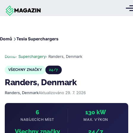
Přejít k hlavnímu obsahu
Me
Drobečková
Domů
Tesla Superchargers
navigace
Domů
Superchargery
Randers, Denmark
VŠECHNY ZNAČKY
24/7
Randers, Denmark
Randers, Denmark
Aktualizováno 29. 7. 2026
6
130 kW
NABÍJECÍCH MÍST
MAX. VÝKON
Všechny značky
24/7