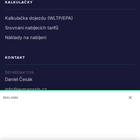
KALKULAČKY
Kalkulačka dojezdu (WLTP/EPA)
Srovnání nabíjecích tarifů
Náklady na nabíjení
KONTAKT
ŠÉFREDAKTOR
Daniel Česák
info@evmagazin.cz
✕
REKLAMA
O nás
Reklama