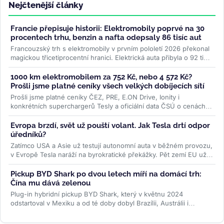
Nejčtenější články
Francie přepisuje historii: Elektromobily poprvé na 30
procentech trhu, benzin a nafta odepsaly 86 tisíc aut
Francouzský trh s elektromobily v prvním pololetí 2026 překonal
magickou třicetiprocentní hranici. Elektrická auta přibyla o 92 tisíc
kusů...
>>
1000 km elektromobilem za 752 Kč, nebo 4 572 Kč?
Prošli jsme platné ceníky všech velkých dobíjecích sítí
Prošli jsme platné ceníky ČEZ, PRE, E.ON Drive, Ionity i
konkrétních superchargerů Tesly a oficiální data ČSÚ o cenách
paliv. Rozdíl je...
>>
Evropa brzdí, svět už pouští volant. Jak Tesla drtí odpor
úředníků?
Zatímco USA a Asie už testují autonomní auta v běžném provozu,
v Evropě Tesla naráží na byrokratické překážky. Pět zemí EU už
ale...
>>
Pickup BYD Shark po dvou letech míří na domácí trh:
Čína mu dává zelenou
Plug-in hybridní pickup BYD Shark, který v květnu 2024
odstartoval v Mexiku a od té doby dobyl Brazílii, Austrálii i
Pákistán, se po dvou...
>>