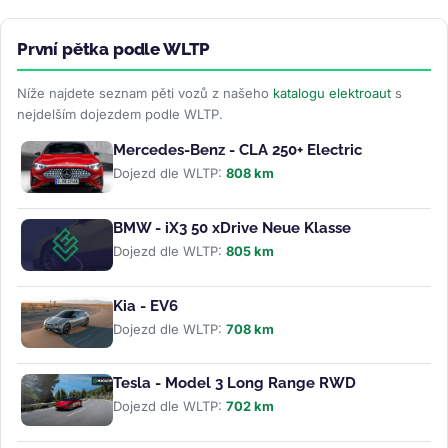
První pětka podle WLTP
Níže najdete seznam pěti vozů z našeho
katalogu elektroaut
s
nejdelším dojezdem podle WLTP.
Mercedes-Benz - CLA 250+ Electric
Dojezd dle WLTP:
808 km
BMW - iX3 50 xDrive Neue Klasse
Dojezd dle WLTP:
805 km
Kia - EV6
Dojezd dle WLTP:
708 km
Tesla - Model 3 Long Range RWD
Dojezd dle WLTP:
702 km