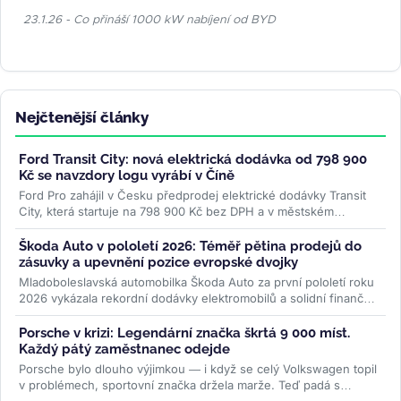
23.1.26 - Co přináší 1000 kW nabíjení od BYD
Nejčtenější články
Ford Transit City: nová elektrická dodávka od 798 900
Kč se navzdory logu vyrábí v Číně
Ford Pro zahájil v Česku předprodej elektrické dodávky Transit
City, která startuje na 798 900 Kč bez DPH a v městském
provozu ujede až 381...
>>
Škoda Auto v pololetí 2026: Téměř pětina prodejů do
zásuvky a upevnění pozice evropské dvojky
Mladoboleslavská automobilka Škoda Auto za první pololetí roku
2026 vykázala rekordní dodávky elektromobilů a solidní finanční
výsledky....
>>
Porsche v krizi: Legendární značka škrtá 9 000 míst.
Každý pátý zaměstnanec odejde
Porsche bylo dlouho výjimkou — i když se celý Volkswagen topil
v problémech, sportovní značka držela marže. Teď padá s
ostatními. Do...
>>