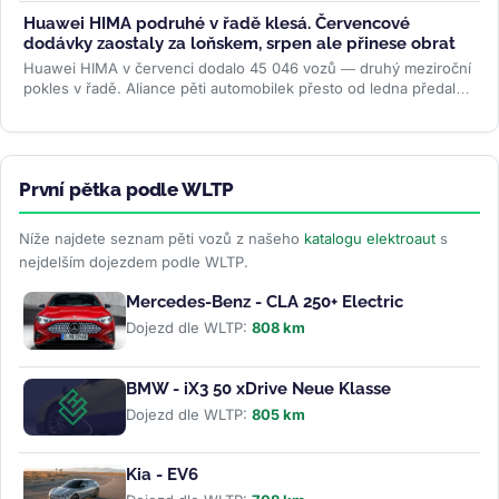
Huawei HIMA podruhé v řadě klesá. Červencové
dodávky zaostaly za loňskem, srpen ale přinese obrat
Huawei HIMA v červenci dodalo 45 046 vozů — druhý meziroční
pokles v řadě. Aliance pěti automobilek přesto od ledna předala
zákazníkům...
>>
První pětka podle WLTP
Níže najdete seznam pěti vozů z našeho
katalogu elektroaut
s
nejdelším dojezdem podle WLTP.
Mercedes-Benz - CLA 250+ Electric
Dojezd dle WLTP:
808 km
BMW - iX3 50 xDrive Neue Klasse
Dojezd dle WLTP:
805 km
Kia - EV6