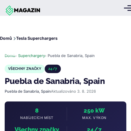
Přejít k hlavnímu obsahu
Me
Drobečková
Domů
Tesla Superchargers
navigace
Domů
Superchargery
Puebla de Sanabria, Spain
VŠECHNY ZNAČKY
24/7
Puebla de Sanabria, Spain
Puebla de Sanabria, Spain
Aktualizováno 3. 8. 2026
8
250 kW
NABÍJECÍCH MÍST
MAX. VÝKON
Všechny značky
24/7