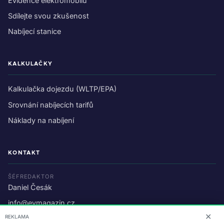
Evidence elektromobilu
Sdílejte svou zkušenost
Nabíjecí stanice
KALKULAČKY
Kalkulačka dojezdu (WLTP/EPA)
Srovnání nabíjecích tarifů
Náklady na nabíjení
KONTAKT
ŠÉFREDAKTOR
Daniel Česák
info@evmagazin.cz
✕
REKLAMA
O nás