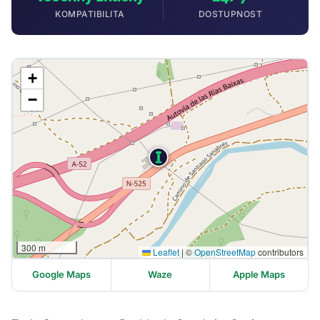
KOMPATIBILITA
DOSTUPNOST
+
−
300 m
Leaflet
|
©
OpenStreetMap
contributors
Google Maps
Waze
Apple Maps