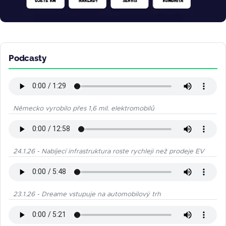
Podcasty
Německo vyrobilo přes 1,6 mil. elektromobilů
24.1.26 - Nabíjecí infrastruktura roste rychleji než prodeje EV
23.1.26 - Dreame vstupuje na automobilový trh