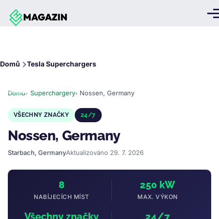
Přejít k hlavnímu obsahu
Me
Drobečková
Domů
Tesla Superchargers
navigace
Domů
Superchargery
Nossen, Germany
VŠECHNY ZNAČKY
24/7
Nossen, Germany
Starbach, Germany
Aktualizováno 29. 7. 2026
8
250 kW
NABÍJECÍCH MÍST
MAX. VÝKON
Všechny značky
24/7