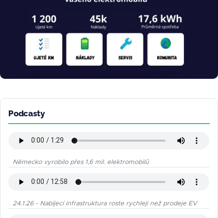
Podcasty
Německo vyrobilo přes 1,6 mil. elektromobilů
24.1.26 - Nabíjecí infrastruktura roste rychleji než prodeje EV