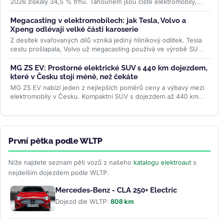
2026 získaly 34,5 % trhu. Tahounem jsou čisté elektromobily,
jejichž registrace...
>>
Megacasting v elektromobilech: jak Tesla, Volvo a
Xpeng odlévají velké části karoserie
Z desítek svařovaných dílů vzniká jediný hliníkový odlitek. Tesla
cestu prošlapala, Volvo už megacasting používá ve výrobě SUV
EX60 a...
>>
MG ZS EV: Prostorné elektrické SUV s 440 km dojezdem,
které v Česku stojí méně, než čekáte
MG ZS EV nabízí jeden z nejlepších poměrů ceny a výbavy mezi
elektromobily v Česku. Kompaktní SUV s dojezdem až 440 km
WLTP a 7letou...
>>
První pětka podle WLTP
Níže najdete seznam pěti vozů z našeho
katalogu elektroaut
s
nejdelším dojezdem podle WLTP.
Mercedes-Benz - CLA 250+ Electric
Dojezd dle WLTP:
808 km