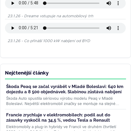
23.1.26 - Dreame vstupuje na automobilový trh
23.1.26 - Co přináší 1000 kW nabíjení od BYD
Nejčtenější články
Škoda Peaq se začal vyrábět v Mladé Boleslavi: 640 km
dojezdu a 8 500 objednávek. Slabinou zůstává nabíjení
Škoda Auto spustila sériovou výrobu modelu Peaq v Mladé
Boleslavi. Největší elektromobil značky se montuje na stejné
lince jako Enyaq a...
>>
Francie zrychluje v elektromobilech: podíl aut do
zásuvky vyskočil na 34,5 %, vedou Tesla a Renault
Elektromobily a plug-in hybridy ve Francii ve druhém čtvrtletí