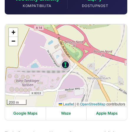
KOMPATIBILITA
DOSTUPNOST
+
−
200 m
Leaflet
|
©
OpenStreetMap
contributors
Google Maps
Waze
Apple Maps