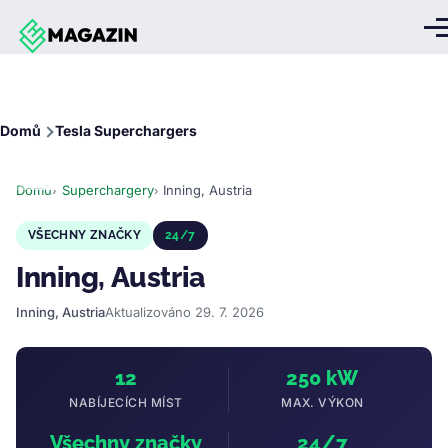
Přejít k hlavnímu obsahu
Me
Drobečková
Domů
Tesla Superchargers
navigace
Domů
Superchargery
Inning, Austria
VŠECHNY ZNAČKY
24/7
Inning, Austria
Inning, Austria
Aktualizováno 29. 7. 2026
12
250 kW
NABÍJECÍCH MÍST
MAX. VÝKON
Všechny značky
24/7