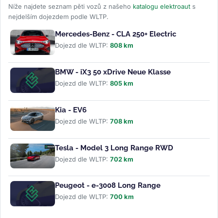
Níže najdete seznam pěti vozů z našeho
katalogu elektroaut
s
nejdelším dojezdem podle WLTP.
Mercedes-Benz - CLA 250+ Electric
Dojezd dle WLTP:
808 km
BMW - iX3 50 xDrive Neue Klasse
Dojezd dle WLTP:
805 km
Kia - EV6
Dojezd dle WLTP:
708 km
Tesla - Model 3 Long Range RWD
Dojezd dle WLTP:
702 km
Peugeot - e-3008 Long Range
Dojezd dle WLTP:
700 km