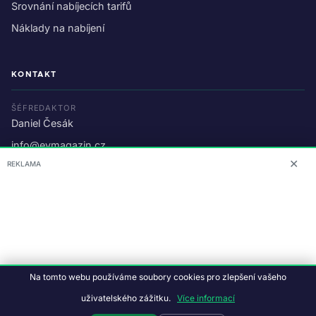
Srovnání nabíjecích tarifů
Náklady na nabíjení
KONTAKT
ŠÉFREDAKTOR
Daniel Česák
info@evmagazin.cz
✕
REKLAMA
O nás
Reklama
© 2026 EV Magazin.
Podmínky a ochrana dat
.
Na tomto webu používáme soubory cookies pro zlepšení vašeho
Data:
CC BY-NC-SA 4.0
·
© OpenStreetMap
uživatelského zážitku.
Více informací
Tvorba webu:
Studiografix