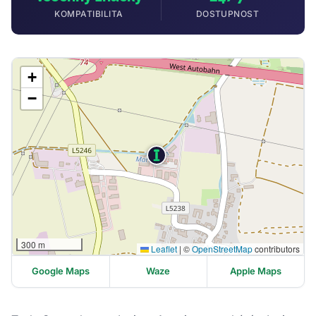
KOMPATIBILITA
DOSTUPNOST
+
−
300 m
Leaflet
|
©
OpenStreetMap
contributors
Google Maps
Waze
Apple Maps