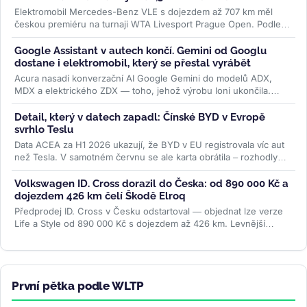
Elektromobil Mercedes-Benz VLE s dojezdem až 707 km měl
českou premiéru na turnaji WTA Livesport Prague Open. Podle
konfigurátoru automobilky...
>>
Google Assistant v autech končí. Gemini od Googlu
dostane i elektromobil, který se přestal vyrábět
Acura nasadí konverzační AI Google Gemini do modelů ADX,
MDX a elektrického ZDX — toho, jehož výrobu loni ukončila.
Přidává se k vlně,...
>>
Detail, který v datech zapadl: Čínské BYD v Evropě
svrhlo Teslu
Data ACEA za H1 2026 ukazují, že BYD v EU registrovala víc aut
než Tesla. V samotném červnu se ale karta obrátila – rozhodly
ceny paliv i...
>>
Volkswagen ID. Cross dorazil do Česka: od 890 000 Kč a
dojezdem 426 km čelí Škodě Elroq
Předprodej ID. Cross v Česku odstartoval — objednat lze verze
Life a Style od 890 000 Kč s dojezdem až 426 km. Levnější
Trend za 691 000 Kč...
>>
První pětka podle WLTP