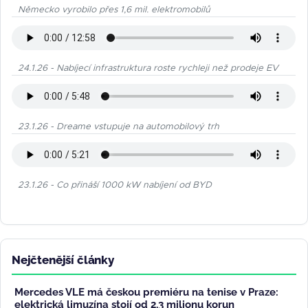
Německo vyrobilo přes 1,6 mil. elektromobilů
24.1.26 - Nabíjecí infrastruktura roste rychleji než prodeje EV
23.1.26 - Dreame vstupuje na automobilový trh
23.1.26 - Co přináší 1000 kW nabíjení od BYD
Nejčtenější články
Mercedes VLE má českou premiéru na tenise v Praze:
elektrická limuzína stojí od 2,3 milionu korun