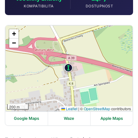
KOMPATIBILITA
DOSTUPNOST
+
−
200 m
Leaflet
|
©
OpenStreetMap
contributors
Google Maps
Waze
Apple Maps