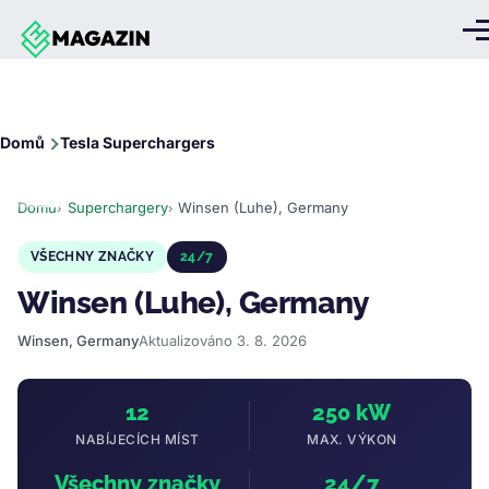
Přejít k hlavnímu obsahu
Me
Drobečková
Domů
Tesla Superchargers
navigace
Domů
Superchargery
Winsen (Luhe), Germany
VŠECHNY ZNAČKY
24/7
Winsen (Luhe), Germany
Winsen, Germany
Aktualizováno 3. 8. 2026
12
250 kW
NABÍJECÍCH MÍST
MAX. VÝKON
Všechny značky
24/7