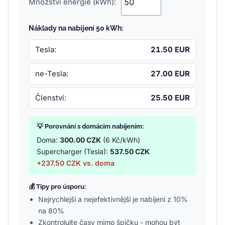
Množství energie (kWh):
Náklady na nabíjení 50 kWh:
Tesla:
21.50 EUR
ne-Tesla:
27.00 EUR
Členství:
25.50 EUR
💡 Porovnání s domácím nabíjením:
Doma:
300.00 CZK
(6 Kč/kWh)
Supercharger (Tesla):
537.50 CZK
+237.50 CZK vs. doma
💰 Tipy pro úsporu:
Nejrychlejší a nejefektivnější je nabíjení z 10%
na 80%
Zkontrolujte časy mimo špičku - mohou být