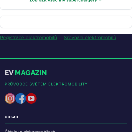
Registrace elektromobilů
·
Srovnání elektromobilů
EV
MAGAZIN
PRŮVODCE SVĚTEM ELEKTROMOBILITY
OBSAH
Články o elektromobilech