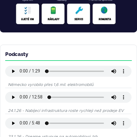
Podcasty
Německo vyrobilo přes 1,6 mil. elektromobilů
24.1.26 - Nabíjecí infrastruktura roste rychleji než prodeje EV
23.1.26 - Dreame vstupuje na automobilový trh