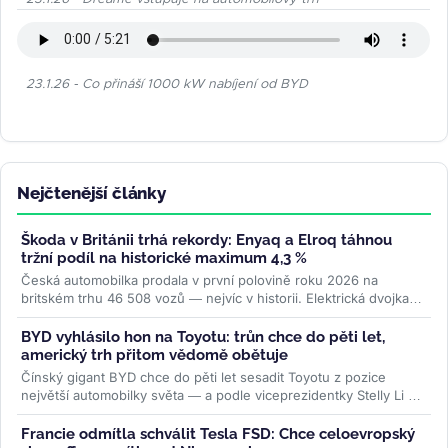
23.1.26 - Co přináší 1000 kW nabíjení od BYD
Nejčtenější články
Škoda v Británii trhá rekordy: Enyaq a Elroq táhnou
tržní podíl na historické maximum 4,3 %
Česká automobilka prodala v první polovině roku 2026 na
britském trhu 46 508 vozů — nejvíc v historii. Elektrická dvojka
Enyaq a Elroq...
>>
BYD vyhlásilo hon na Toyotu: trůn chce do pěti let,
americký trh přitom vědomě obětuje
Čínský gigant BYD chce do pěti let sesadit Toyotu z pozice
největší automobilky světa — a podle viceprezidentky Stelly Li k
tomu...
>>
Francie odmítla schválit Tesla FSD: Chce celoevropský