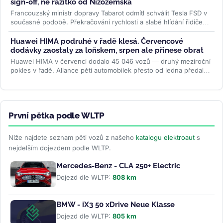
sign-off, ne razítko od Nizozemska
Francouzský ministr dopravy Tabarot odmítl schválit Tesla FSD v
současné podobě. Překračování rychlosti a slabé hlídání řidiče
ve...
>>
Huawei HIMA podruhé v řadě klesá. Červencové
dodávky zaostaly za loňskem, srpen ale přinese obrat
Huawei HIMA v červenci dodalo 45 046 vozů — druhý meziroční
pokles v řadě. Aliance pěti automobilek přesto od ledna předala
zákazníkům...
>>
První pětka podle WLTP
Níže najdete seznam pěti vozů z našeho
katalogu elektroaut
s
nejdelším dojezdem podle WLTP.
Mercedes-Benz - CLA 250+ Electric
Dojezd dle WLTP:
808 km
BMW - iX3 50 xDrive Neue Klasse
Dojezd dle WLTP:
805 km