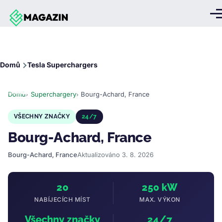
Přejít k hlavnímu obsahu
Me
Drobečková
Domů
Tesla Superchargers
navigace
Domů
Superchargery
Bourg-Achard, France
VŠECHNY ZNAČKY
24/7
Bourg-Achard, France
Bourg-Achard, France
Aktualizováno 3. 8. 2026
20
250 kW
NABÍJECÍCH MÍST
MAX. VÝKON
Všechny značky
24/7