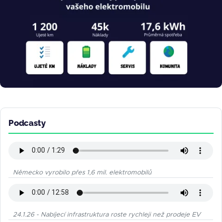
Podcasty
Německo vyrobilo přes 1,6 mil. elektromobilů
24.1.26 - Nabíjecí infrastruktura roste rychleji než prodeje EV