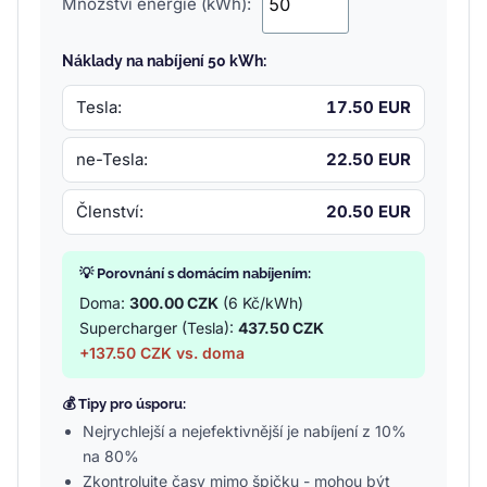
Množství energie (kWh):
Náklady na nabíjení 50 kWh:
Tesla:
17.50 EUR
ne-Tesla:
22.50 EUR
Členství:
20.50 EUR
💡 Porovnání s domácím nabíjením:
Doma:
300.00 CZK
(6 Kč/kWh)
Supercharger (Tesla):
437.50 CZK
+137.50 CZK vs. doma
💰 Tipy pro úsporu:
Nejrychlejší a nejefektivnější je nabíjení z 10%
na 80%
Zkontrolujte časy mimo špičku - mohou být