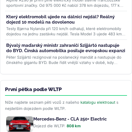
sportovní značky. Od 975 000 Kč nabízí 378 km dojezdu, 177 koní
a jízdní...
>>
Který elektromobil ujede na dálnici nejdál? Reálný
dojezd 10 modelů na dovolenou
Testy Bjørna Nylanda při 120 km/h odhalují, které elektromobily
dojedou na jednu zastávku nejdál. Tesla Model 3 ujede 483 km,
některá SUV o...
>>
Bývalý maďarský ministr zahraničí Szijjártó nastupuje
do BYD. Čínská automobilka posiluje evropskou expanzi
Péter Szijjártó rezignoval na poslanecký mandát a nastupuje do
čínského gigantu BYD. Bude řídit vnější vztahy v době, kdy
automobilka...
>>
První pětka podle WLTP
Níže najdete seznam pěti vozů z našeho
katalogu elektroaut
s
nejdelším dojezdem podle WLTP.
Mercedes-Benz - CLA 250+ Electric
Dojezd dle WLTP:
808 km