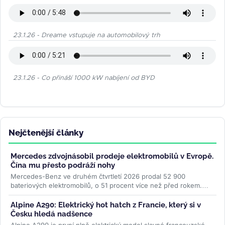
23.1.26 - Dreame vstupuje na automobilový trh
23.1.26 - Co přináší 1000 kW nabíjení od BYD
Nejčtenější články
Mercedes zdvojnásobil prodeje elektromobilů v Evropě.
Čína mu přesto podráží nohy
Mercedes-Benz ve druhém čtvrtletí 2026 prodal 52 900
bateriových elektromobilů, o 51 procent více než před rokem.
Evropa rostla o 87 procent...
>>
Alpine A290: Elektrický hot hatch z Francie, který si v
Česku hledá nadšence
Alpine A290 je první plně elektrický model slavné francouzské