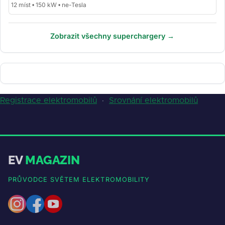
12 míst • 150 kW • ne-Tesla
Zobrazit všechny superchargery →
Registrace elektromobilů
·
Srovnání elektromobilů
EV
MAGAZIN
PRŮVODCE SVĚTEM ELEKTROMOBILITY