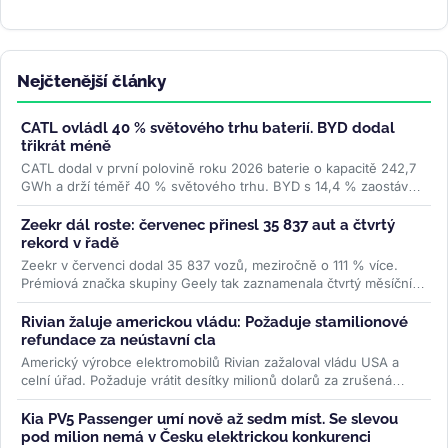
Nejčtenější články
CATL ovládl 40 % světového trhu baterií. BYD dodal
třikrát méně
CATL dodal v první polovině roku 2026 baterie o kapacitě 242,7
GWh a drží téměř 40 % světového trhu. BYD s 14,4 % zaostává
trojnásobně....
>>
Zeekr dál roste: červenec přinesl 35 837 aut a čtvrtý
rekord v řadě
Zeekr v červenci dodal 35 837 vozů, meziročně o 111 % více.
Prémiová značka skupiny Geely tak zaznamenala čtvrtý měsíční
rekord po...
>>
Rivian žaluje americkou vládu: Požaduje stamilionové
refundace za neústavní cla
Americký výrobce elektromobilů Rivian zažaloval vládu USA a
celní úřad. Požaduje vrátit desítky milionů dolarů za zrušená
Trumpova...
>>
Kia PV5 Passenger umí nově až sedm míst. Se slevou
pod milion nemá v Česku elektrickou konkurenci