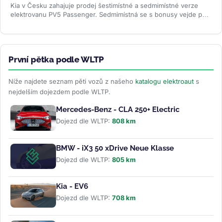
Kia v Česku zahajuje prodej šestimístné a sedmimístné verze
elektrovanu PV5 Passenger. Sedmimístná se s bonusy vejde pod
milion korun —...
>>
První pětka podle WLTP
Níže najdete seznam pěti vozů z našeho
katalogu elektroaut
s
nejdelším dojezdem podle WLTP.
Mercedes-Benz - CLA 250+ Electric
Dojezd dle WLTP:
808 km
BMW - iX3 50 xDrive Neue Klasse
Dojezd dle WLTP:
805 km
Kia - EV6
Dojezd dle WLTP:
708 km