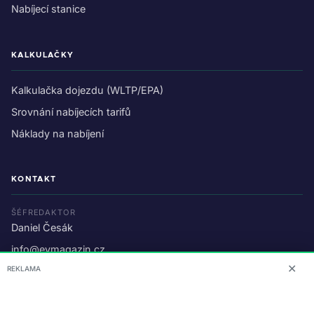
Nabíjecí stanice
KALKULAČKY
Kalkulačka dojezdu (WLTP/EPA)
Srovnání nabíjecích tarifů
Náklady na nabíjení
KONTAKT
ŠÉFREDAKTOR
Daniel Česák
info@evmagazin.cz
✕
REKLAMA
O nás
Reklama