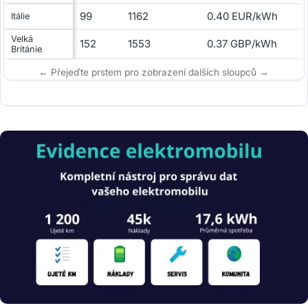
99
1162
0.40 EUR/kWh
Itálie
Velká
152
1553
0.37 GBP/kWh
Británie
← Přejeďte prstem pro zobrazení dalších sloupců →
Obrázek