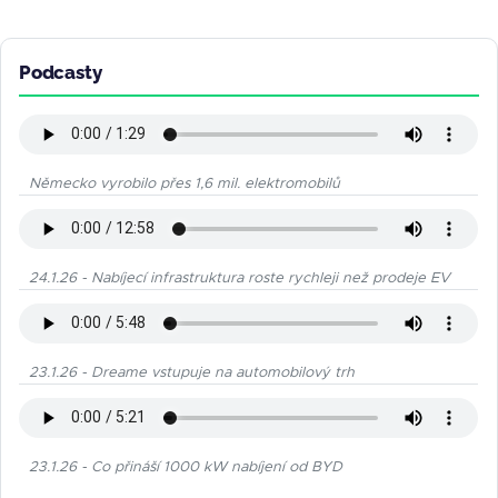
Podcasty
Německo vyrobilo přes 1,6 mil. elektromobilů
24.1.26 - Nabíjecí infrastruktura roste rychleji než prodeje EV
23.1.26 - Dreame vstupuje na automobilový trh
23.1.26 - Co přináší 1000 kW nabíjení od BYD