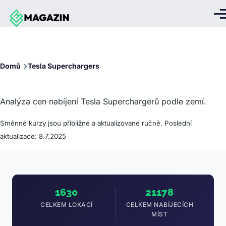
Přejít k hlavnímu obsahu
Me
Drobečková
Domů
Tesla Superchargers
navigace
Analýza cen nabíjení Tesla Superchargerů podle zemí.
Směnné kurzy jsou přibližné a aktualizované ručně. Poslední
aktualizace: 8.7.2025
1630
21178
CELKEM LOKACÍ
CELKEM NABÍJECÍCH
MÍST