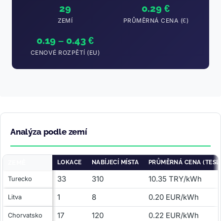
29
0.29 €
ZEMÍ
PRŮMĚRNÁ CENA (€)
0.19 – 0.43 €
CENOVÉ ROZPĚTÍ (EU)
Analýza podle zemí
ZEMĚ
LOKACE
NABÍJECÍ MÍSTA
PRŮMĚRNÁ CENA (TESL
33
310
10.35 TRY/kWh
Turecko
1
8
0.20 EUR/kWh
Litva
17
120
0.22 EUR/kWh
Chorvatsko