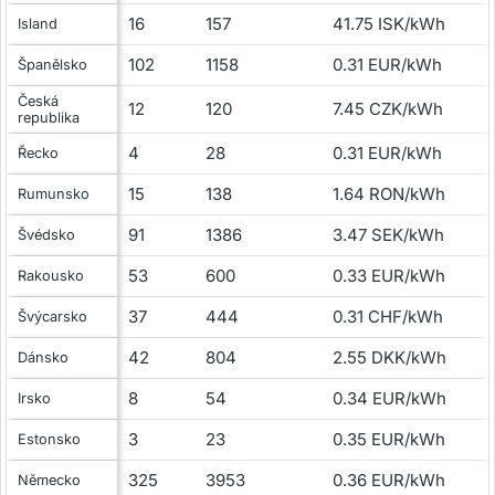
16
157
41.75 ISK/kWh
Island
102
1158
0.31 EUR/kWh
Španělsko
Česká
12
120
7.45 CZK/kWh
republika
4
28
0.31 EUR/kWh
Řecko
15
138
1.64 RON/kWh
Rumunsko
91
1386
3.47 SEK/kWh
Švédsko
53
600
0.33 EUR/kWh
Rakousko
37
444
0.31 CHF/kWh
Švýcarsko
42
804
2.55 DKK/kWh
Dánsko
8
54
0.34 EUR/kWh
Irsko
3
23
0.35 EUR/kWh
Estonsko
325
3953
0.36 EUR/kWh
Německo