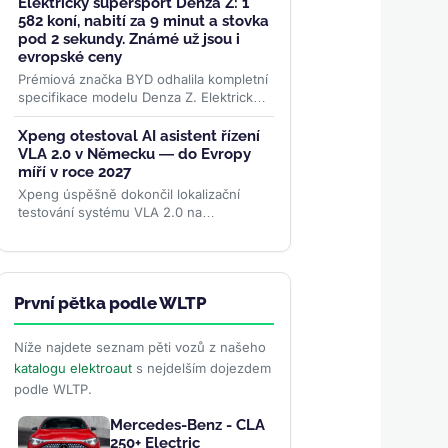
čtvrtý měsíční rekord po...
>>
Elektrický supersport Denza Z: 1
582 koní, nabití za 9 minut a stovka
pod 2 sekundy. Známé už jsou i
evropské ceny
Prémiová značka BYD odhalila kompletní
specifikace modelu Denza Z. Elektrický
supersport se třemi motory nabídne
výkon 1 582 koní,...
>>
Xpeng otestoval AI asistent řízení
VLA 2.0 v Německu — do Evropy
míří v roce 2027
Xpeng úspěšně dokončil lokalizační
testování systému VLA 2.0 na
německých silnicích. AI asistent řízení
zvládá evropské dopravní...
>>
První pětka podle WLTP
Níže najdete seznam pěti vozů z našeho
katalogu elektroaut
s nejdelším dojezdem
podle WLTP.
Mercedes-Benz - CLA
250+ Electric