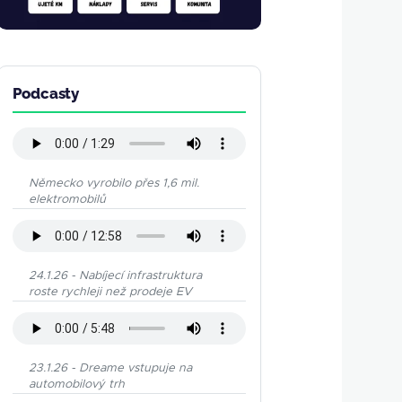
Podcasty
Německo vyrobilo přes 1,6 mil.
elektromobilů
24.1.26 - Nabíjecí infrastruktura
roste rychleji než prodeje EV
23.1.26 - Dreame vstupuje na
automobilový trh