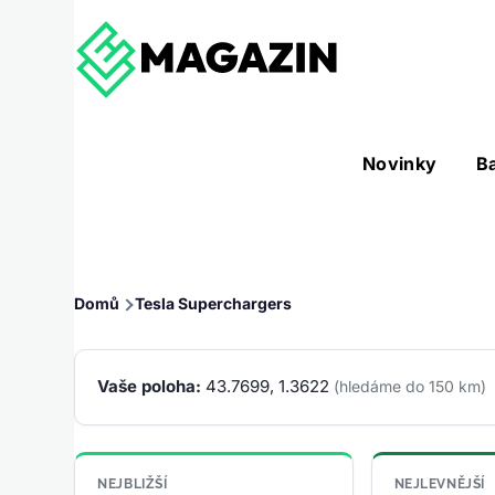
Přejít k hlavnímu obsahu
Hlavní
Novinky
B
Nástroje sub-navigation
navigace
Drobečková
Domů
Tesla Superchargers
navigace
Vaše poloha:
43.7699, 1.3622
(hledáme do 150 km)
NEJBLIŽŠÍ
NEJLEVNĚJŠÍ