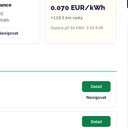
rance
0.070 EUR/kWh
JZ
+118.5 km cesty
R/kWh
Úspora při 50 kWh: 3.50 EUR
Navigovat
Detail
Navigovat
Detail