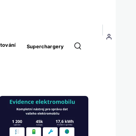
Menu
uživatelského
tování
Superchargery
účtu
Obrázek