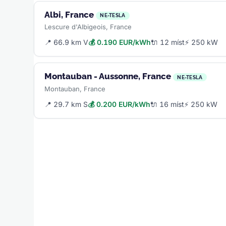
Albi, France
NE-TESLA
Lescure d'Albigeois, France
📍 66.9 km V
💰 0.190 EUR/kWh
🔌 12 míst
⚡ 250 kW
Montauban - Aussonne, France
NE-TESLA
Montauban, France
📍 29.7 km S
💰 0.200 EUR/kWh
🔌 16 míst
⚡ 250 kW