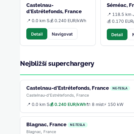
Castelnau-
Séméac, F
d'Estrétefonds, France
📍 118.5 km 
📍 0.0 km S
💰 0.240 EUR/kWh
💰 0.170 EU
Detail
Navigovat
Detail
Nejbližší superchargery
Castelnau-d'Estrétefonds, France
NE-TESLA
Castelnau-d'Estrétefonds, France
📍 0.0 km S
💰 0.240 EUR/kWh
🔌 8 míst
⚡ 150 kW
Blagnac, France
NE-TESLA
Blagnac, France