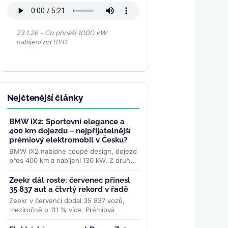
23.1.26 - Co přináší 1000 kW
nabíjení od BYD
Nejčtenější články
BMW iX2: Sportovní elegance a
400 km dojezdu – nejpřijatelnější
prémiový elektromobil v Česku?
BMW iX2 nabídne coupé design, dojezd
přes 400 km a nabíjení 130 kW. Z druhé
ruky ho lze pořídit od 880 000 Kč. Je to
nejlepší volba v...
>>
Zeekr dál roste: červenec přinesl
35 837 aut a čtvrtý rekord v řadě
Zeekr v červenci dodal 35 837 vozů,
meziročně o 111 % více. Prémiová
značka skupiny Geely tak zaznamenala