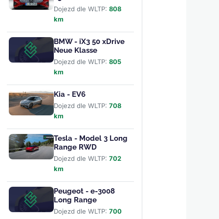
Dojezd dle WLTP:
808
km
BMW - iX3 50 xDrive
Neue Klasse
Dojezd dle WLTP:
805
km
Kia - EV6
Dojezd dle WLTP:
708
km
Tesla - Model 3 Long
Range RWD
Dojezd dle WLTP:
702
km
Peugeot - e-3008
Long Range
Dojezd dle WLTP:
700