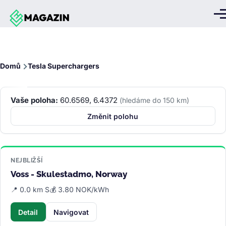
Přejít k hlavnímu obsahu
Me
Drobečková
Domů
Tesla Superchargers
navigace
Vaše poloha:
60.6569, 6.4372
(hledáme do 150 km)
Změnit polohu
NEJBLIŽŠÍ
Voss - Skulestadmo, Norway
📍 0.0 km S
💰 3.80 NOK/kWh
Detail
Navigovat