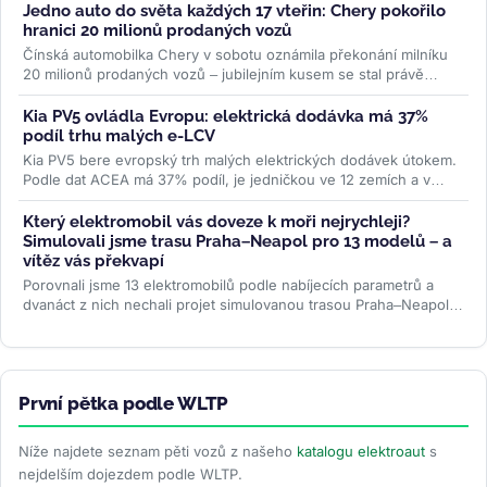
Jedno auto do světa každých 17 vteřin: Chery pokořilo
hranici 20 milionů prodaných vozů
Čínská automobilka Chery v sobotu oznámila překonání milníku
20 milionů prodaných vozů – jubilejním kusem se stal právě
uváděný...
>>
Kia PV5 ovládla Evropu: elektrická dodávka má 37%
podíl trhu malých e-LCV
Kia PV5 bere evropský trh malých elektrických dodávek útokem.
Podle dat ACEA má 37% podíl, je jedničkou ve 12 zemích a v
Británii...
>>
Který elektromobil vás doveze k moři nejrychleji?
Simulovali jsme trasu Praha–Neapol pro 13 modelů – a
vítěz vás překvapí
Porovnali jsme 13 elektromobilů podle nabíjecích parametrů a
dvanáct z nich nechali projet simulovanou trasou Praha–Neapol v
ABRP. Odhalili...
>>
První pětka podle WLTP
Níže najdete seznam pěti vozů z našeho
katalogu elektroaut
s
nejdelším dojezdem podle WLTP.