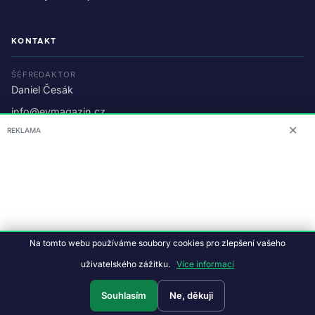
KONTAKT
ŠÉFREDAKTOR
Daniel Česák
info@evmagazin.cz
✕
REKLAMA
O nás
Reklama
© 2026 EV Magazin.
Podmínky a ochrana dat
.
Na tomto webu používáme soubory cookies pro zlepšení vašeho
Data:
CC BY-NC-SA 4.0
·
© OpenStreetMap
uživatelského zážitku.
Více informací
Tvorba webu:
Studiografix
Souhlasím
Ne, děkuji