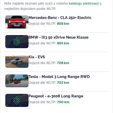
Níže najdete seznam pěti vozů z našeho
katalogu elektroaut
s
nejdelším dojezdem podle WLTP.
Mercedes-Benz - CLA 250+ Electric
Dojezd dle WLTP:
808 km
BMW - iX3 50 xDrive Neue Klasse
Dojezd dle WLTP:
805 km
Kia - EV6
Dojezd dle WLTP:
708 km
Tesla - Model 3 Long Range RWD
Dojezd dle WLTP:
702 km
Peugeot - e-3008 Long Range
Dojezd dle WLTP:
700 km