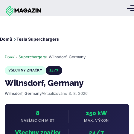
Přejít k hlavnímu obsahu
Me
Drobečková
Domů
Tesla Superchargers
navigace
Domů
Superchargery
Wilnsdorf, Germany
VŠECHNY ZNAČKY
24/7
Wilnsdorf, Germany
Wilnsdorf, Germany
Aktualizováno 3. 8. 2026
8
250 kW
NABÍJECÍCH MÍST
MAX. VÝKON
Všechny značky
24/7