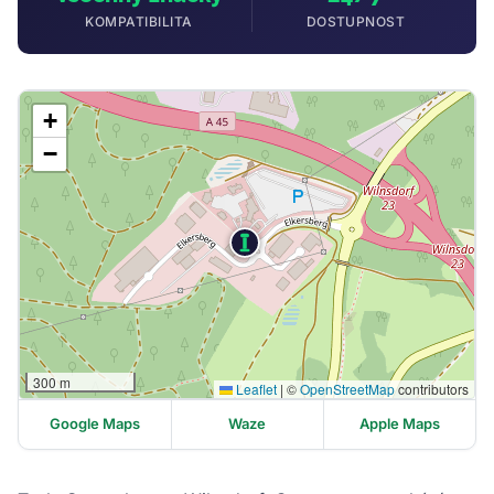
KOMPATIBILITA
DOSTUPNOST
+
−
300 m
Leaflet
|
©
OpenStreetMap
contributors
Google Maps
Waze
Apple Maps