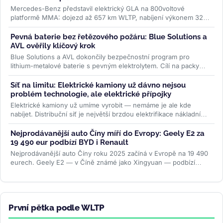
Mercedes-Benz představil elektrický GLA na 800voltové
platformě MMA: dojezd až 657 km WLTP, nabíjení výkonem 320
kW a plnění na 80 % za 22...
>>
Pevná baterie bez řetězového požáru: Blue Solutions a
AVL ověřily klíčový krok
Blue Solutions a AVL dokončily bezpečnostní program pro
lithium-metalové baterie s pevným elektrolytem. Cílí na packy
bez šíření tepelné...
>>
Síť na limitu: Elektrické kamiony už dávno nejsou
problém technologie, ale elektrické přípojky
Elektrické kamiony už umíme vyrobit — nemáme je ale kde
nabíjet. Distribuční síť je největší brzdou elektrifikace nákladní
dopravy....
>>
Nejprodávanější auto Číny míří do Evropy: Geely E2 za
19 490 eur podbízí BYD i Renault
Nejprodávanější auto Číny roku 2025 začíná v Evropě na 19 490
eurech. Geely E2 — v Číně známé jako Xingyuan — podbízí
BYD...
>>
První pětka podle WLTP