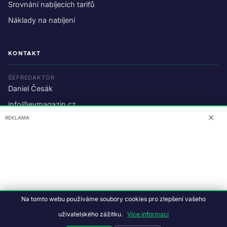
Srovnání nabíjecích tarifů
Náklady na nabíjení
KONTAKT
ŠÉFREDAKTOR
Daniel Česák
info@evmagazin.cz
✕
REKLAMA
O nás
Reklama
© 2026 EV Magazin.
Podmínky a ochrana dat
.
Na tomto webu používáme soubory cookies pro zlepšení vašeho
Data:
CC BY-NC-SA 4.0
·
© OpenStreetMap
uživatelského zážitku.
Více informací
Tvorba webu:
Studiografix