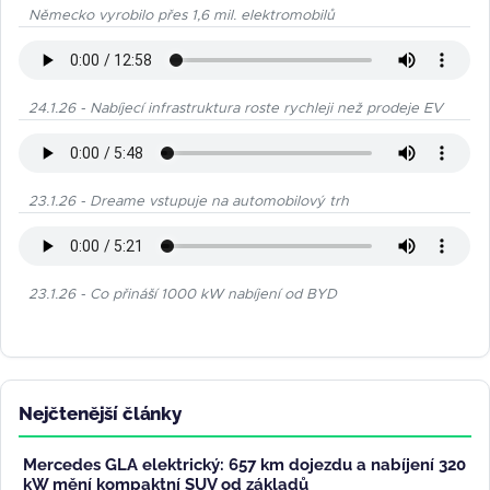
Německo vyrobilo přes 1,6 mil. elektromobilů
24.1.26 - Nabíjecí infrastruktura roste rychleji než prodeje EV
23.1.26 - Dreame vstupuje na automobilový trh
23.1.26 - Co přináší 1000 kW nabíjení od BYD
Nejčtenější články
Mercedes GLA elektrický: 657 km dojezdu a nabíjení 320
kW mění kompaktní SUV od základů