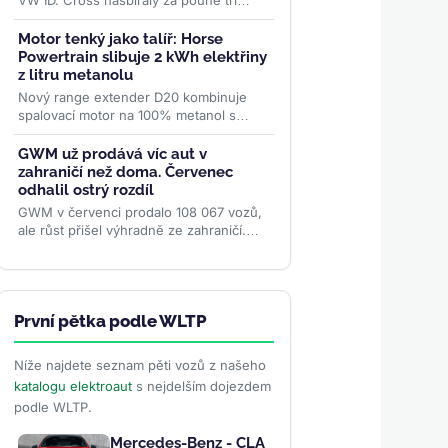
VW ID. Cross nasbíraly za pouhé tři
měsíce přes 70 000 objednávek. Levná
rodina elektromobilů...
>>
Motor tenký jako talíř: Horse
Powertrain slibuje 2 kWh elektřiny
z litru metanolu
Nový range extender D20 kombinuje
spalovací motor na 100% metanol s
kompaktním diskovým generátorem o
účinnosti 96,4 %. Firma slibuje
GWM už prodává víc aut v
studený...
>>
zahraničí než doma. Červenec
odhalil ostrý rozdíl
GWM v červenci prodalo 108 067 vozů,
ale růst přišel výhradně ze zahraničí.
Vývoz poprvé výrazně převážil domácí
prodeje, zatímco...
>>
První pětka podle WLTP
Níže najdete seznam pěti vozů z našeho
katalogu elektroaut
s nejdelším dojezdem
podle WLTP.
Mercedes-Benz - CLA