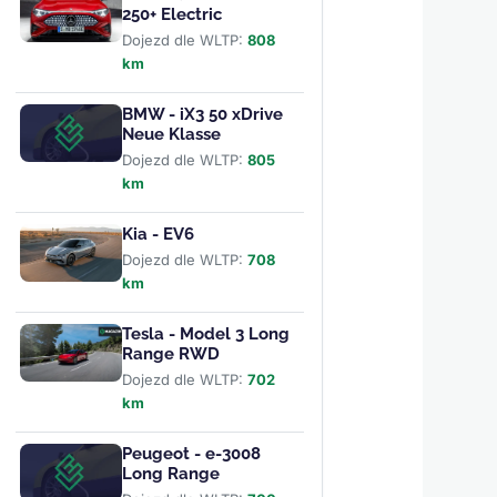
250+ Electric
Dojezd dle WLTP:
808
km
BMW - iX3 50 xDrive
Neue Klasse
Dojezd dle WLTP:
805
km
Kia - EV6
Dojezd dle WLTP:
708
km
Tesla - Model 3 Long
Range RWD
Dojezd dle WLTP:
702
km
Peugeot - e-3008
Long Range