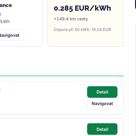
rance
0.285 EUR/kWh
V
+149.4 km cesty
R/kWh
Úspora při 50 kWh: 14.24 EUR
Navigovat
Detail
Navigovat
Detail