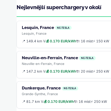
Nejlevnější superchargery v okolí
Lesquin, France
NE-TESLA
Lesquin, France
📍 149.4 km V
💰 0.170 EUR/kWh
🔌 16 míst
⚡ 150 kW
Neuville-en-Ferrain, France
NE-TESLA
Neuville-en-Ferrain, France
📍 147.2 km V
💰 0.170 EUR/kWh
🔌 20 míst
⚡ 250 kW
Dunkerque, France
NE-TESLA
Grande-Synthe, France
📍 81.7 km V
💰 0.170 EUR/kWh
🔌 16 míst
⚡ 250 kW