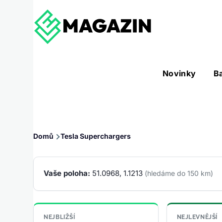
Přejít k hlavnímu obsahu
Hlavní
Novinky
B
Nástroje sub-navigation
navigace
Drobečková
Domů
Tesla Superchargers
navigace
Vaše poloha:
51.0968, 1.1213
(hledáme do 150 km)
NEJBLIŽŠÍ
NEJLEVNĚJŠÍ