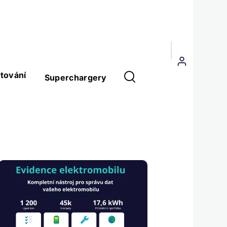
Menu
uživatelského
tování
Superchargery
účtu
Obrázek