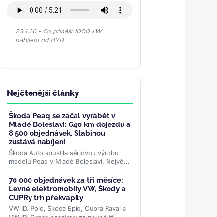
23.1.26 - Co přináší 1000 kW
nabíjení od BYD
Nejčtenější články
Škoda Peaq se začal vyrábět v
Mladé Boleslavi: 640 km dojezdu a
8 500 objednávek. Slabinou
zůstává nabíjení
Škoda Auto spustila sériovou výrobu
modelu Peaq v Mladé Boleslavi. Největší
elektromobil značky se montuje na
stejné lince jako Enyaq a...
>>
70 000 objednávek za tři měsíce:
Levné elektromobily VW, Škody a
CUPRy trh překvapily
VW ID. Polo, Škoda Epiq, Cupra Raval a