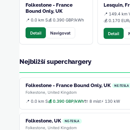
Folkestone - France
Lesquin, F
Bound Only, UK
📍 149.4 km 
📍 0.0 km S
💰 0.390 GBP/kWh
💰 0.170 EU
Detail
Navigovat
Detail
Nejbližší superchargery
Folkestone - France Bound Only, UK
NE-TESLA
Folkestone, United Kingdom
📍 0.0 km S
💰 0.390 GBP/kWh
🔌 8 míst
⚡ 130 kW
Folkestone, UK
NE-TESLA
Folkestone, United Kingdom