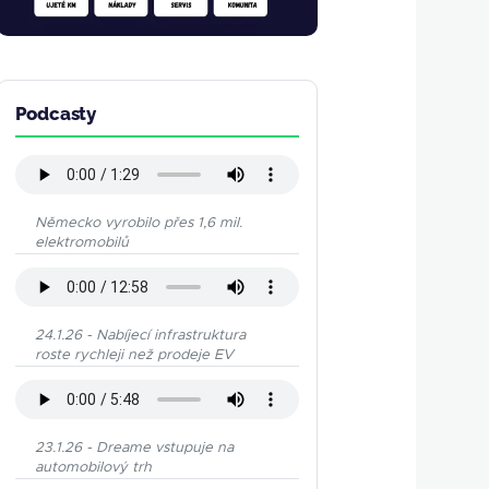
Podcasty
Německo vyrobilo přes 1,6 mil.
elektromobilů
24.1.26 - Nabíjecí infrastruktura
roste rychleji než prodeje EV
23.1.26 - Dreame vstupuje na
automobilový trh