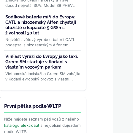
Značka MG uvádí na český trh své
dosud největší SUV. Model S9 PHEV
nabídne 7 míst, systémový výkon 299
koní a baterii s čistě...
>>
Sodíkové baterie míří do Evropy:
CATL a nizozemský Alfen chystají
úložiště o kapacitě 5 GWh s
životností 30 let
Největší světový výrobce baterií CATL
podepsal s nizozemským Alfenem
dohodu o nasazení 5 GWh sodíkových
úložišť v Evropě. Systém...
>>
VinFast vyráží do Evropy jako taxi.
Green SM startuje v Kodani s
vlastním vozovým parkem
Vietnamská taxislužba Green SM zahájila
v Kodani evropský provoz s vlastní
flotilou elektromobilů VinFast. Dánsko jí
nabízí mimořádně...
>>
První pětka podle WLTP
Níže najdete seznam pěti vozů z našeho
katalogu elektroaut
s nejdelším dojezdem
podle WLTP.