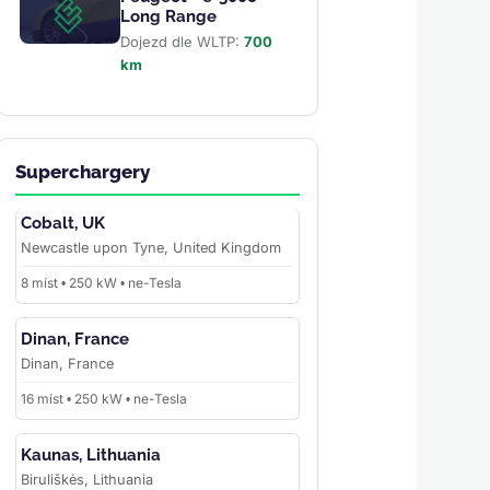
Long Range
Dojezd dle WLTP:
700
km
Superchargery
Cobalt, UK
Newcastle upon Tyne, United Kingdom
8 míst • 250 kW • ne-Tesla
Dinan, France
Dinan, France
16 míst • 250 kW • ne-Tesla
Kaunas, Lithuania
Biruliškės, Lithuania