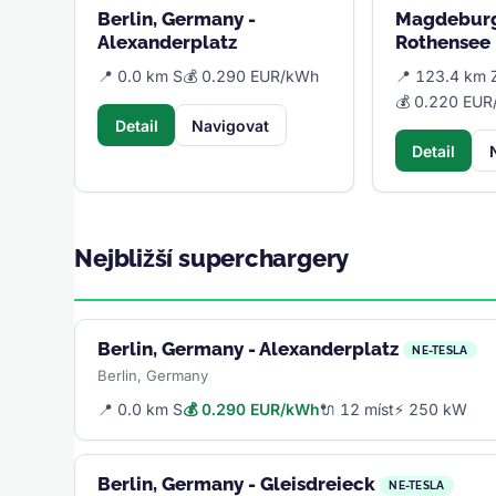
Berlin, Germany -
Magdeburg
Alexanderplatz
Rothensee
📍 0.0 km S
💰 0.290 EUR/kWh
📍 123.4 km 
💰 0.220 EU
Detail
Navigovat
Detail
Nejbližší superchargery
Berlin, Germany - Alexanderplatz
NE-TESLA
Berlin, Germany
📍 0.0 km S
💰 0.290 EUR/kWh
🔌 12 míst
⚡ 250 kW
Berlin, Germany - Gleisdreieck
NE-TESLA