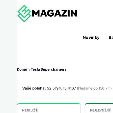
Přejít k hlavnímu obsahu
Hlavní
Novinky
B
Nástroje sub-navigation
navigace
Drobečková
Domů
Tesla Superchargers
navigace
Vaše poloha:
52.5194, 13.4167
(hledáme do 150 km)
NEJBLIŽŠÍ
NEJLEVNĚJŠÍ