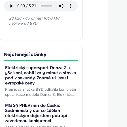
23.1.26 - Co přináší 1000 kW
nabíjení od BYD
Nejčtenější články
Elektrický supersport Denza Z: 1
582 koní, nabití za 9 minut a stovka
pod 2 sekundy. Známé už jsou i
evropské ceny
Prémiová značka BYD odhalila kompletní
specifikace modelu Denza Z. Elektrický
supersport se třemi motory nabídne
výkon 1 582 koní,...
>>
MG S9 PHEV míří do Česka:
Sedmimístný obr se 100km
elektrickým dojezdem potrápí
zavedenou konkurenci