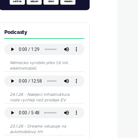
Podcasty
Německo vyrobilo přes 1,6 mil.
elektromobilů
24.1.26 - Nabíjecí infrastruktura
roste rychleji než prodeje EV
23.1.26 - Dreame vstupuje na
automobilový trh