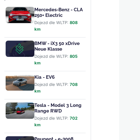
Mercedes-Benz - CLA
250+ Electric
Dojezd dle WLTP:
808
km
BMW - iX3 50 xDrive
Neue Klasse
Dojezd dle WLTP:
805
km
Kia - EV6
Dojezd dle WLTP:
708
km
Tesla - Model 3 Long
Range RWD
Dojezd dle WLTP:
702
km
Peugeot - e-3008