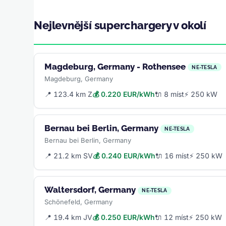
Nejlevnější superchargery v okolí
Magdeburg, Germany - Rothensee
NE-TESLA
Magdeburg, Germany
📍 123.4 km Z
💰 0.220 EUR/kWh
🔌 8 míst
⚡ 250 kW
Bernau bei Berlin, Germany
NE-TESLA
Bernau bei Berlin, Germany
📍 21.2 km SV
💰 0.240 EUR/kWh
🔌 16 míst
⚡ 250 kW
Waltersdorf, Germany
NE-TESLA
Schönefeld, Germany
📍 19.4 km JV
💰 0.250 EUR/kWh
🔌 12 míst
⚡ 250 kW