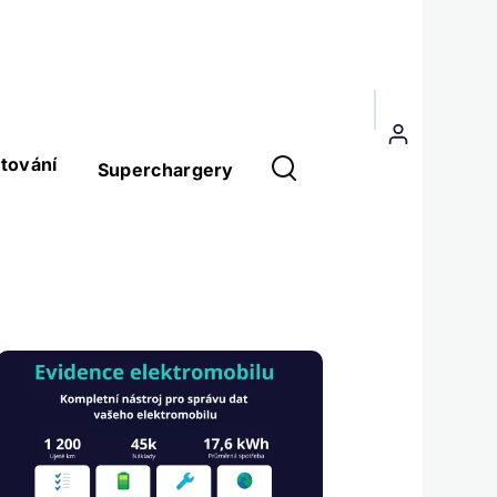
Menu
uživatelského
tování
Superchargery
účtu
Obrázek