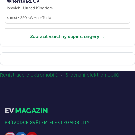
Wherstead, UK
Ipswich, United Kingdom
4 míst • 250 kW • ne-Tesla
Zobrazit všechny superchargery →
Registrace elektromobilů
·
Srovnání elektromobilů
EV
MAGAZIN
PRŮVODCE SVĚTEM ELEKTROMOBILITY