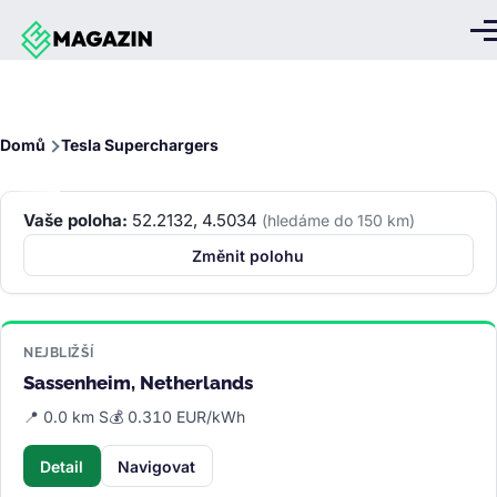
Přejít k hlavnímu obsahu
Me
Drobečková
Domů
Tesla Superchargers
navigace
Vaše poloha:
52.2132, 4.5034
(hledáme do 150 km)
Změnit polohu
NEJBLIŽŠÍ
Sassenheim, Netherlands
📍 0.0 km S
💰 0.310 EUR/kWh
Detail
Navigovat