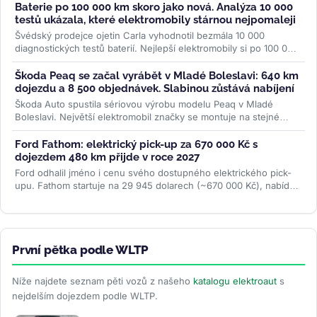
Baterie po 100 000 km skoro jako nová. Analýza 10 000
testů ukázala, které elektromobily stárnou nejpomaleji
Švédský prodejce ojetin Carla vyhodnotil bezmála 10 000
diagnostických testů baterií. Nejlepší elektromobily si po 100 000
km drží přes...
>>
Škoda Peaq se začal vyrábět v Mladé Boleslavi: 640 km
dojezdu a 8 500 objednávek. Slabinou zůstává nabíjení
Škoda Auto spustila sériovou výrobu modelu Peaq v Mladé
Boleslavi. Největší elektromobil značky se montuje na stejné
lince jako Enyaq a...
>>
Ford Fathom: elektrický pick-up za 670 000 Kč s
dojezdem 480 km přijde v roce 2027
Ford odhalil jméno i cenu svého dostupného elektrického pick-
upu. Fathom startuje na 29 945 dolarech (~670 000 Kč), nabídne
cílový dojezd...
>>
První pětka podle WLTP
Níže najdete seznam pěti vozů z našeho
katalogu elektroaut
s
nejdelším dojezdem podle WLTP.