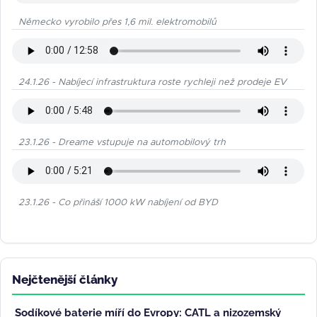
Německo vyrobilo přes 1,6 mil. elektromobilů
24.1.26 - Nabíjecí infrastruktura roste rychleji než prodeje EV
23.1.26 - Dreame vstupuje na automobilový trh
23.1.26 - Co přináší 1000 kW nabíjení od BYD
Nejčtenější články
Sodíkové baterie míří do Evropy: CATL a nizozemský