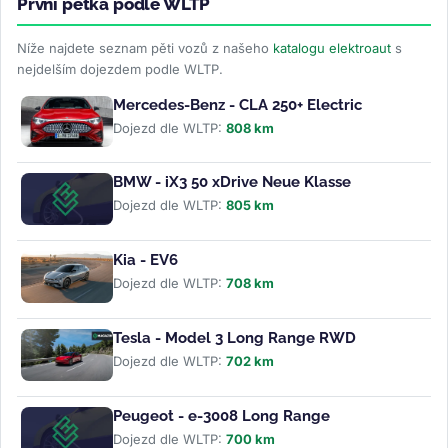
První pětka podle WLTP
Níže najdete seznam pěti vozů z našeho
katalogu elektroaut
s
nejdelším dojezdem podle WLTP.
Mercedes-Benz - CLA 250+ Electric
Dojezd dle WLTP:
808 km
BMW - iX3 50 xDrive Neue Klasse
Dojezd dle WLTP:
805 km
Kia - EV6
Dojezd dle WLTP:
708 km
Tesla - Model 3 Long Range RWD
Dojezd dle WLTP:
702 km
Peugeot - e-3008 Long Range
Dojezd dle WLTP:
700 km