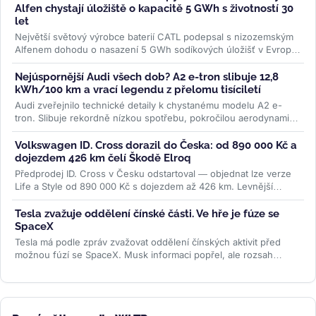
Alfen chystají úložiště o kapacitě 5 GWh s životností 30
let
Největší světový výrobce baterií CATL podepsal s nizozemským
Alfenem dohodu o nasazení 5 GWh sodíkových úložišť v Evropě.
Systém...
>>
Nejúspornější Audi všech dob? A2 e-tron slibuje 12,8
kWh/100 km a vrací legendu z přelomu tisíciletí
Audi zveřejnilo technické detaily k chystanému modelu A2 e-
tron. Slibuje rekordně nízkou spotřebu, pokročilou aerodynamiku
i LFP baterii....
>>
Volkswagen ID. Cross dorazil do Česka: od 890 000 Kč a
dojezdem 426 km čelí Škodě Elroq
Předprodej ID. Cross v Česku odstartoval — objednat lze verze
Life a Style od 890 000 Kč s dojezdem až 426 km. Levnější
Trend za 691 000 Kč...
>>
Tesla zvažuje oddělení čínské části. Ve hře je fúze se
SpaceX
Tesla má podle zpráv zvažovat oddělení čínských aktivit před
možnou fúzí se SpaceX. Musk informaci popřel, ale rozsah
šanghajské...
>>