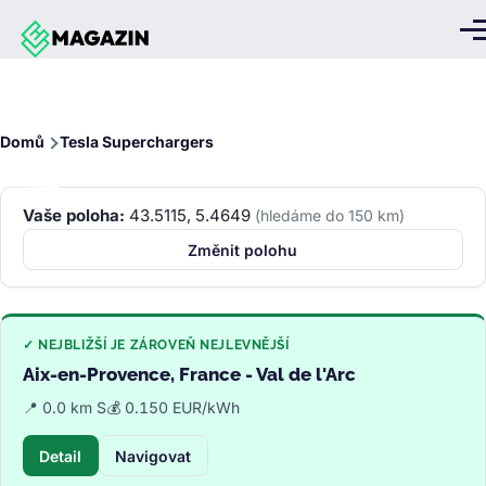
Přejít k hlavnímu obsahu
Me
Drobečková
Domů
Tesla Superchargers
navigace
Vaše poloha:
43.5115, 5.4649
(hledáme do 150 km)
Změnit polohu
✓ NEJBLIŽŠÍ JE ZÁROVEŇ NEJLEVNĚJŠÍ
Aix-en-Provence, France - Val de l'Arc
📍 0.0 km S
💰 0.150 EUR/kWh
Detail
Navigovat