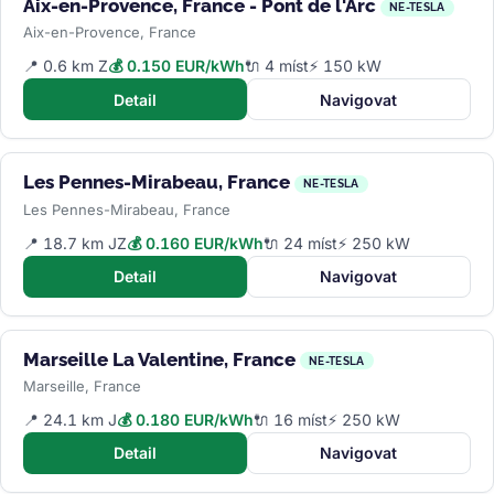
Aix-en-Provence, France - Pont de l'Arc
NE-TESLA
Aix-en-Provence, France
📍 0.6 km Z
💰 0.150 EUR/kWh
🔌 4 míst
⚡ 150 kW
Detail
Navigovat
Les Pennes-Mirabeau, France
NE-TESLA
Les Pennes-Mirabeau, France
📍 18.7 km JZ
💰 0.160 EUR/kWh
🔌 24 míst
⚡ 250 kW
Detail
Navigovat
Marseille La Valentine, France
NE-TESLA
Marseille, France
📍 24.1 km J
💰 0.180 EUR/kWh
🔌 16 míst
⚡ 250 kW
Detail
Navigovat