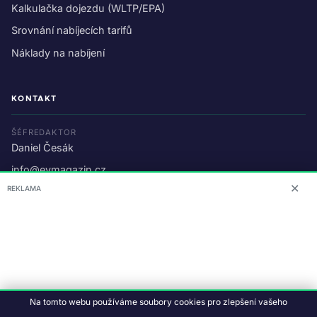
Kalkulačka dojezdu (WLTP/EPA)
Srovnání nabíjecích tarifů
Náklady na nabíjení
KONTAKT
ŠÉFREDAKTOR
Daniel Česák
info@evmagazin.cz
✕
REKLAMA
O nás
Reklama
© 2026 EV Magazin.
Podmínky a ochrana dat
.
Na tomto webu používáme soubory cookies pro zlepšení vašeho
Data:
CC BY-NC-SA 4.0
·
© OpenStreetMap