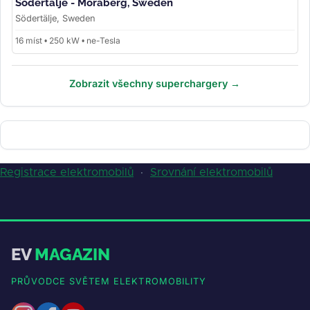
Södertälje - Moraberg, Sweden
Södertälje, Sweden
16 míst • 250 kW • ne-Tesla
Zobrazit všechny superchargery →
Registrace elektromobilů
·
Srovnání elektromobilů
EV
MAGAZIN
PRŮVODCE SVĚTEM ELEKTROMOBILITY