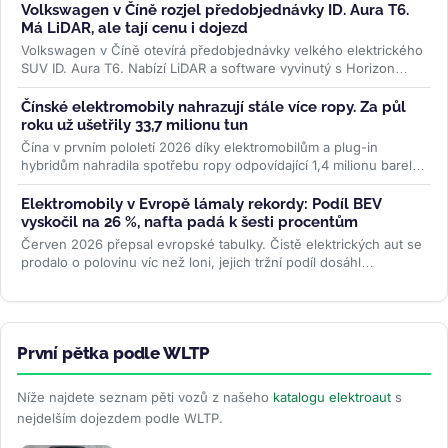
Volkswagen v Číně rozjel předobjednávky ID. Aura T6.
Má LiDAR, ale tají cenu i dojezd
Volkswagen v Číně otevírá předobjednávky velkého elektrického
SUV ID. Aura T6. Nabízí LiDAR a software vyvinutý s Horizon
Robotics, ale...
>>
Čínské elektromobily nahrazují stále více ropy. Za půl
roku už ušetřily 33,7 milionu tun
Čína v prvním pololetí 2026 díky elektromobilům a plug-in
hybridům nahradila spotřebu ropy odpovídající 1,4 milionu barelů
denně....
>>
Elektromobily v Evropě lámaly rekordy: Podíl BEV
vyskočil na 26 %, nafta padá k šesti procentům
Červen 2026 přepsal evropské tabulky. Čistě elektrických aut se
prodalo o polovinu víc než loni, jejich tržní podíl dosáhl
rekordních 26...
>>
První pětka podle WLTP
Níže najdete seznam pěti vozů z našeho
katalogu elektroaut
s
nejdelším dojezdem podle WLTP.