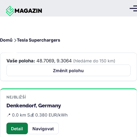
Přejít k hlavnímu obsahu
Me
Drobečková
Domů
Tesla Superchargers
navigace
Vaše poloha:
48.7069, 9.3064
(hledáme do 150 km)
Změnit polohu
NEJBLIŽŠÍ
Denkendorf, Germany
📍 0.0 km S
💰 0.380 EUR/kWh
Detail
Navigovat