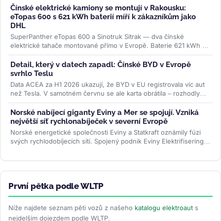
Čínské elektrické kamiony se montují v Rakousku:
eTopas 600 s 621 kWh baterií míří k zákazníkům jako
DHL
SuperPanther eTopas 600 a Sinotruk Sitrak — dva čínské
elektrické tahače montované přímo v Evropě. Baterie 621 kWh od
CATL, reálný...
>>
Detail, který v datech zapadl: Čínské BYD v Evropě
svrhlo Teslu
Data ACEA za H1 2026 ukazují, že BYD v EU registrovala víc aut
než Tesla. V samotném červnu se ale karta obrátila – rozhodly
ceny paliv i...
>>
Norské nabíjecí giganty Eviny a Mer se spojují. Vzniká
největší síť rychlonabíječek v severní Evropě
Norské energetické společnosti Eviny a Statkraft oznámily fúzi
svých rychlodobíjecích sítí. Spojený podnik Eviny Elektrifisering
bude mít...
>>
První pětka podle WLTP
Níže najdete seznam pěti vozů z našeho
katalogu elektroaut
s
nejdelším dojezdem podle WLTP.