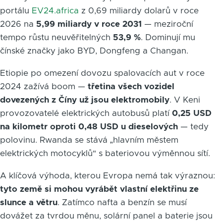
portálu
EV24.africa
z 0,69 miliardy dolarů v roce
2026 na
5,99 miliardy v roce 2031
— meziroční
tempo růstu neuvěřitelných
53,9 %
. Dominují mu
čínské značky jako BYD, Dongfeng a Changan.
Etiopie po omezení dovozu spalovacích aut v roce
2024 zažívá boom —
třetina všech vozidel
dovezených z Číny už jsou elektromobily
. V Keni
provozovatelé elektrických autobusů platí
0,25 USD
na kilometr oproti 0,48 USD u dieselových
— tedy
polovinu. Rwanda se stává „hlavním městem
elektrických motocyklů" s bateriovou výměnnou sítí.
A klíčová výhoda, kterou Evropa nemá tak výraznou:
tyto země si mohou vyrábět vlastní elektřinu ze
slunce a větru
. Zatímco nafta a benzín se musí
dovážet za tvrdou měnu, solární panel a baterie jsou