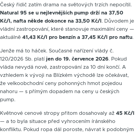
Český řidič zatím drama na světových trzích nepocítil.
Natural 95 se u nejlevnějších pump drží na 37,50
Kč/l, nafta někde dokonce na 33,50 Kč/l
. Důvodem je
vládní zastropování, které stanovuje maximální ceny —
aktuálně
41,43 Kč/l pro benzín a 37,45 Kč/l pro naftu
.
Jenže má to háček. Současné nařízení vlády č.
120/2026 Sb. platí
jen do 19. července 2026
. Pokud
vláda nevydá nové, zastropování za 10 dní končí. A
vzhledem k vývoji na Blízkém východě lze očekávat,
že velkoobchodní ceny pohonných hmot pojedou
nahoru — s přímým dopadem na ceny u českých
pump.
Květnové cenové stropy přitom dosahovaly až
45 Kč/l
— a to byla situace před vyhrocením íránského
konfliktu. Pokud ropa dál poroste, návrat k podobným