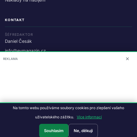
KONTAKT
ŠÉFREDAKTOR
Daniel Česák
info@evmagazin.cz
✕
REKLAMA
O nás
Reklama
© 2026 EV Magazin.
Podmínky a ochrana dat
.
Na tomto webu používáme soubory cookies pro zlepšení vašeho
Data:
CC BY-NC-SA 4.0
·
© OpenStreetMap
uživatelského zážitku.
Více informací
Tvorba webu:
Studiografix
Souhlasím
Ne, děkuji