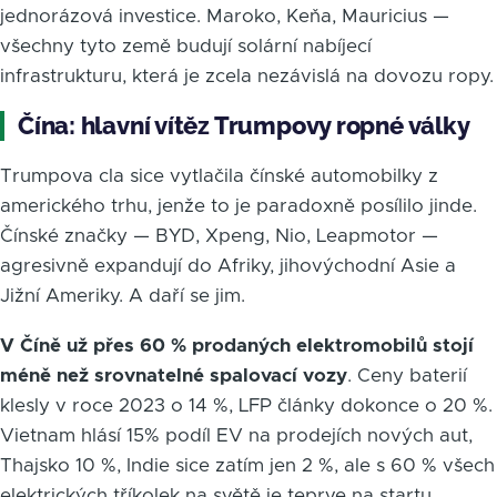
jednorázová investice. Maroko, Keňa, Mauricius —
všechny tyto země budují solární nabíjecí
infrastrukturu, která je zcela nezávislá na dovozu ropy.
Čína: hlavní vítěz Trumpovy ropné války
Trumpova cla sice vytlačila čínské automobilky z
amerického trhu, jenže to je paradoxně posílilo jinde.
Čínské značky — BYD, Xpeng, Nio, Leapmotor —
agresivně expandují do Afriky, jihovýchodní Asie a
Jižní Ameriky. A daří se jim.
V Číně už přes 60 % prodaných elektromobilů stojí
méně než srovnatelné spalovací vozy
. Ceny baterií
klesly v roce 2023 o 14 %, LFP články dokonce o 20 %.
Vietnam hlásí 15% podíl EV na prodejích nových aut,
Thajsko 10 %, Indie sice zatím jen 2 %, ale s 60 % všech
elektrických tříkolek na světě je teprve na startu.