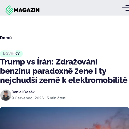
Přejít k hlavnímu obsahu
Me
Drobečková
Domů
navigace
NOVINKY
Trump vs Írán: Zdražování
benzínu paradoxně žene i ty
nejchudší země k elektromobilitě
Daniel Česák
9 Červenec, 2026 · 5 min čtení