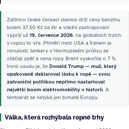
Zatímco české čerpací stanice drží ceny benzínu
kolem 37,50 Kč za litr a vládní zastropování
vyprší už
19. července 2026
, na globálních trzích
s ropou to vře. Příměří mezi USA a Íránem je
minulostí, tankery v Hormuzském průlivu se
otáčejí zpět a cena ropy Brent vyskočila o 7 %.
Ironií osudu je, že
Donald Trump — muž, který
opakovaně deklaroval lásku k ropě — svou
zahraniční politikou nepřímo nastartoval
největší boom elektromobility v historii
. A
tentokrát se netýká jen bohaté Evropy.
Válka, která rozhýbala ropné trhy