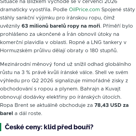
Situace na Blízkém východě se v červenci 2026
dramaticky vyostřila. Podle
OilPrice.com
Spojené státy
stáhly sankční výjimku pro íránskou ropu, čímž
uvěznily
63 milionů barelů ropy na moři
. Příměří bylo
prohlášeno za ukončené a Írán obnovil útoky na
komerční plavidla v oblasti. Ropné a LNG tankery v
Hormuzském průlivu dělají obraty o 180 stupňů.
Mezinárodní měnový fond už snížil odhad globálního
růstu na 3 % právě kvůli íránské válce. Shell ve svém
výhledu pro Q2 2026 signalizuje mimořádné zisky z
obchodování s ropou a plynem. Bahrajn a Kuvajt
obnovují dodávky elektřiny po íránských útocích.
Ropa Brent se aktuálně obchoduje za
78,43 USD za
barel
a dál roste.
České ceny: klid před bouří?