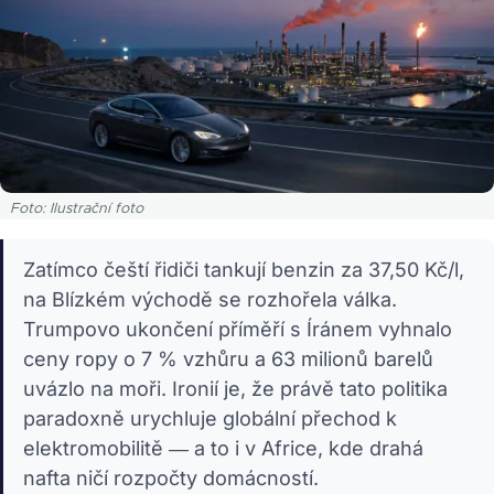
Foto: Ilustrační foto
Zatímco čeští řidiči tankují benzin za 37,50 Kč/l,
na Blízkém východě se rozhořela válka.
Trumpovo ukončení příměří s Íránem vyhnalo
ceny ropy o 7 % vzhůru a 63 milionů barelů
uvázlo na moři. Ironií je, že právě tato politika
paradoxně urychluje globální přechod k
elektromobilitě — a to i v Africe, kde drahá
nafta ničí rozpočty domácností.