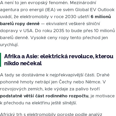
A není to jen evropský fenomén. Mezinárodní
agentura pro energii (IEA) ve svém Global EV Outlook
uvádí, že elektromobily v roce 2030 ušetří
6 milionů
barelů ropy denně
— ekvivalent veškeré silniční
dopravy v USA. Do roku 2035 to bude přes 10 milionů
barelů denně. Vysoké ceny ropy tento přechod jen
urychlují.
Afrika a Asie: elektrická revoluce, kterou
nikdo nečekal
A tady se dostáváme k nejpřekvapivější části. Drahé
pohonné hmoty netrápí jen Čechy nebo Němce. V
rozvojových zemích, kde výdaje za palivo tvoří
podstatně větší část rodinného rozpočtu
, je motivace
k přechodu na elektřinu ještě silnější.
Africký trh s elektromobily poroste podle analýz