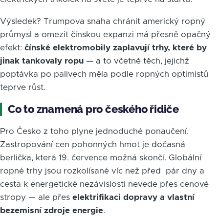
Výsledek? Trumpova snaha chránit americký ropný
průmysl a omezit čínskou expanzi má přesně opačný
efekt:
čínské elektromobily zaplavují trhy, které by
jinak tankovaly ropu
— a to včetně těch, jejichž
poptávka po palivech měla podle ropných optimistů
teprve růst.
Co to znamená pro českého řidiče
Pro Česko z toho plyne jednoduché ponaučení.
Zastropování cen pohonných hmot je dočasná
berlička, která 19. července možná skončí. Globální
ropné trhy jsou rozkolísané víc než před pár dny a
cesta k energetické nezávislosti nevede přes cenové
stropy — ale přes
elektrifikaci dopravy a vlastní
bezemisní zdroje energie
.