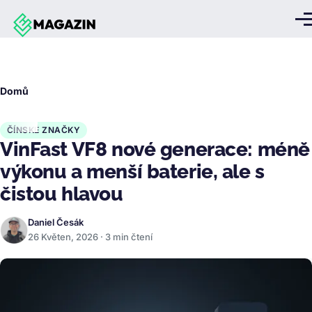
Přejít k hlavnímu obsahu
Me
Drobečková
Domů
navigace
ČÍNSKÉ ZNAČKY
VinFast VF8 nové generace: méně
výkonu a menší baterie, ale s
čistou hlavou
Daniel Česák
26 Květen, 2026 · 3 min čtení