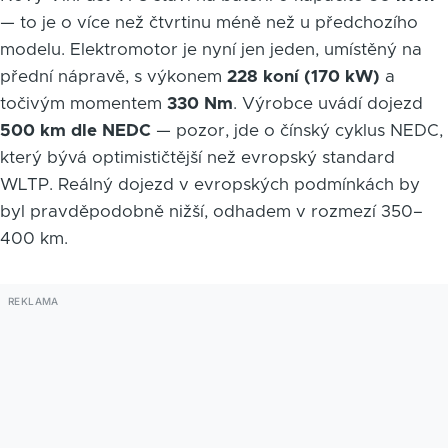
— to je o více než čtvrtinu méně než u předchozího
modelu. Elektromotor je nyní jen jeden, umístěný na
přední nápravě, s výkonem
228 koní (170 kW)
a
točivým momentem
330 Nm
. Výrobce uvádí dojezd
500 km dle NEDC
— pozor, jde o čínský cyklus NEDC,
který bývá optimističtější než evropský standard
WLTP. Reálný dojezd v evropských podmínkách by
byl pravděpodobně nižší, odhadem v rozmezí 350–
400 km.