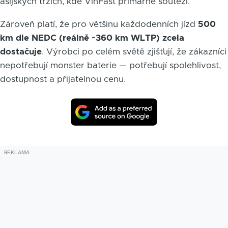
asijských trzích, kde VinFast primárně soutěží.
Zároveň platí, že pro většinu každodenních jízd
500
km dle NEDC (reálně ~360 km WLTP) zcela
dostačuje
. Výrobci po celém světě zjišťují, že zákazníci
nepotřebují monster baterie — potřebují spolehlivost,
dostupnost a přijatelnou cenu.