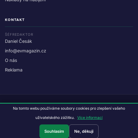
KONTAKT
ŠÉFREDAKTOR
Daniel Česák
info@evmagazin.cz
O nás
Reklama
© 2026 EV Magazin.
Podmínky a ochrana dat
.
Na tomto webu používáme soubory cookies pro zlepšení vašeho
Data:
CC BY-NC-SA 4.0
·
© OpenStreetMap
uživatelského zážitku.
Více informací
Tvorba webu:
Studiografix
Souhlasím
Ne, děkuji