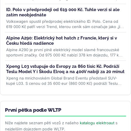
%. Firma slibuje studený...
>>
ID. Polo v předprodeji od 619 000 Kč. Tuhle verzi si ale
zatím neobjednáte
Volkswagen spustil předprodej elektrického ID. Polo. Cena od
619 000 Kč patří verzi Trend, kterou ceník sám označuje jako „již
brzy"....
>>
Alpine A290: Elektrický hot hatch z Francie, který si v
Česku hledá nadšence
Alpine A290 je první plně elektrický model slavné francouzské
sportovní značky. Od 975 000 Kč nabízí 378 km dojezdu, 177 koní
a jízdní...
>>
Xpeng L03 vstupuje do Evropy za 860 tisíc Kč. Podráží
Teslu Model Y i Škodu Elroq a na 400V nabíjí za 20 minut
Xpeng na mnichovském Global Brand Eventu představil SUV-
kupé L03. S cenou od 35 600 eur (860 000 Kč) podráží Teslu
Model Y, Hyundai Ioniq 5 i...
>>
První pětka podle WLTP
Níže najdete seznam pěti vozů z našeho
katalogu elektroaut
s
nejdelším dojezdem podle WLTP.