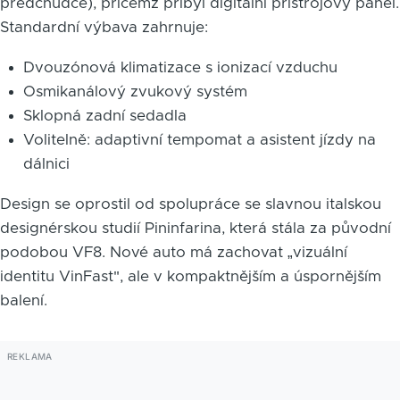
předchůdce), přičemž přibyl digitální přístrojový panel.
Standardní výbava zahrnuje:
Dvouzónová klimatizace s ionizací vzduchu
Osmikanálový zvukový systém
Sklopná zadní sedadla
Volitelně: adaptivní tempomat a asistent jízdy na
dálnici
Design se oprostil od spolupráce se slavnou italskou
designérskou studií Pininfarina, která stála za původní
podobou VF8. Nové auto má zachovat „vizuální
identitu VinFast", ale v kompaktnějším a úspornějším
balení.