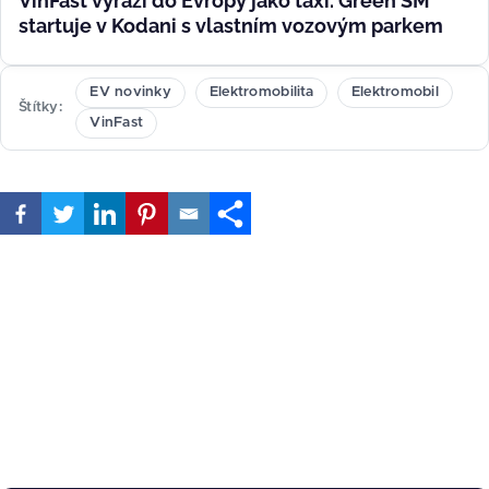
VinFast vyráží do Evropy jako taxi. Green SM
startuje v Kodani s vlastním vozovým parkem
EV novinky
Elektromobilita
Elektromobil
Štítky
VinFast