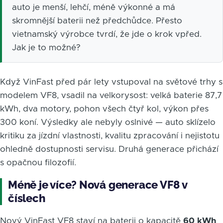
auto je menší, lehčí, méně výkonné a má
skromnější baterii než předchůdce. Přesto
vietnamský výrobce tvrdí, že jde o krok vpřed.
Jak je to možné?
Když VinFast před pár lety vstupoval na světové trhy s
modelem VF8, vsadil na velkorysost: velká baterie 87,7
kWh, dva motory, pohon všech čtyř kol, výkon přes
300 koní. Výsledky ale nebyly oslnivé — auto sklízelo
kritiku za jízdní vlastnosti, kvalitu zpracování i nejistotu
ohledně dostupnosti servisu. Druhá generace přichází
s opačnou filozofií.
Méně je více? Nová generace VF8 v
číslech
Nový VinFast VF8 staví na baterii o kapacitě
60 kWh