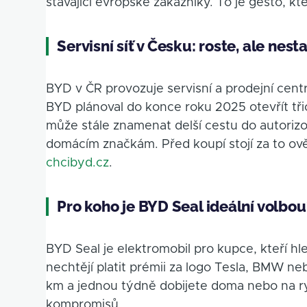
stávající evropské zákazníky. To je gesto, k
Servisní síť v Česku: roste, ale nes
BYD v ČR provozuje servisní a prodejní cent
BYD plánoval do konce roku 2025 otevřít tř
může stále znamenat delší cestu do autoriz
domácím značkám. Před koupí stojí za to ově
chcibyd.cz
.
Pro koho je BYD Seal ideální volbou
BYD Seal je elektromobil pro kupce, kteří hl
nechtějí platit prémii za logo Tesla, BMW 
km a jednou týdně dobijete doma nebo na ry
kompromisů.