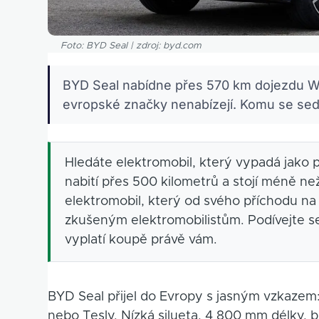
Foto: BYD Seal | zdroj: byd.com
BYD Seal nabídne přes 570 km dojezdu W
evropské značky nenabízejí. Komu se seda
Hledáte elektromobil, který vypadá jako 
nabití přes 500 kilometrů a stojí méně n
elektromobil, který od svého příchodu na 
zkušeným elektromobilistům. Podívejte se
vyplatí koupě právě vám.
BYD Seal přijel do Evropy s jasným vzkaze
nebo Tesly. Nízká silueta, 4 800 mm délky, 