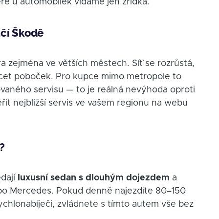
teré u automobilek vídáme jen zřídka.
tačí Škodě
ra zejména ve větších městech. Síť se rozrůstá,
icet poboček. Pro kupce mimo metropole to
ovaného servisu — to je reálná nevýhoda oproti
řit nejbližší servis ve vašem regionu na webu
?
edají
luxusní sedan s dlouhým dojezdem
a
nebo Mercedes. Pokud denně najezdíte 80–150
chlonabíječi, zvládnete s tímto autem vše bez