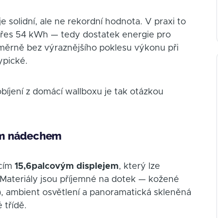
 je solidní, ale ne rekordní hodnota. V praxi to
 přes 54 kWh — tedy dostatek energie pro
oměrně bez výraznějšího poklesu výkonu při
ypické.
bíjení z domácí wallboxu je tak otázkou
kým nádechem
ícím
15,6palcovým displejem
, který lze
. Materiály jsou příjemné na dotek — kožené
), ambient osvětlení a panoramatická skleněná
 třídě.