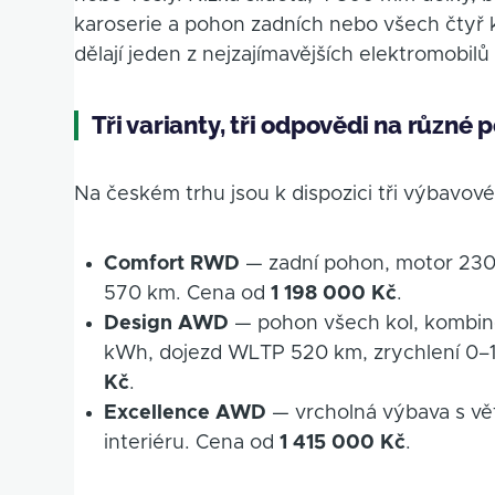
karoserie a pohon zadních nebo všech čtyř k
dělají jeden z nejzajímavějších elektromobi
Tři varianty, tři odpovědi na různé 
Na českém trhu jsou k dispozici tři výbavov
Comfort RWD
— zadní pohon, motor 230 
570 km. Cena od
1 198 000 Kč
.
Design AWD
— pohon všech kol, kombino
kWh, dojezd WLTP 520 km, zrychlení 0–
Kč
.
Excellence AWD
— vrcholná výbava s vět
interiéru. Cena od
1 415 000 Kč
.