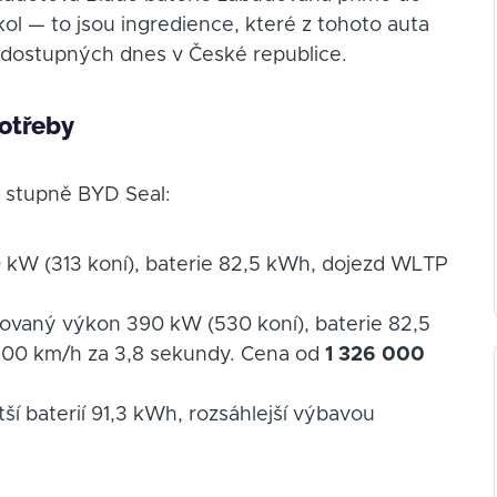
ol — to jsou ingredience, které z tohoto auta
lů dostupných dnes v České republice.
potřeby
é stupně BYD Seal:
kW (313 koní), baterie 82,5 kWh, dojezd WLTP
vaný výkon 390 kW (530 koní), baterie 82,5
100 km/h za 3,8 sekundy. Cena od
1 326 000
ší baterií 91,3 kWh, rozsáhlejší výbavou