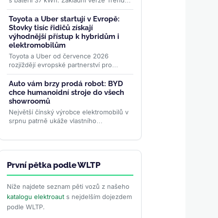
s baterií 37 kWh. Základní verze Trend
startuje v Německu na 24 995 eurech, v
Česku na 619 000 Kč....
>>
Toyota a Uber startují v Evropě:
Stovky tisíc řidičů získají
výhodnější přístup k hybridům i
elektromobilům
Toyota a Uber od července 2026
rozjíždějí evropské partnerství pro
stovky tisíc řidičů. Nabídka zahrnuje
hybridy, elektromobily i ojetiny...
>>
Auto vám brzy prodá robot: BYD
chce humanoidní stroje do všech
showroomů
Největší čínský výrobce elektromobilů v
srpnu patrně ukáže vlastního
humanoidního robota. Má zákazníkům
předvádět vozy, oživovat...
>>
První pětka podle WLTP
Níže najdete seznam pěti vozů z našeho
katalogu elektroaut
s nejdelším dojezdem
podle WLTP.