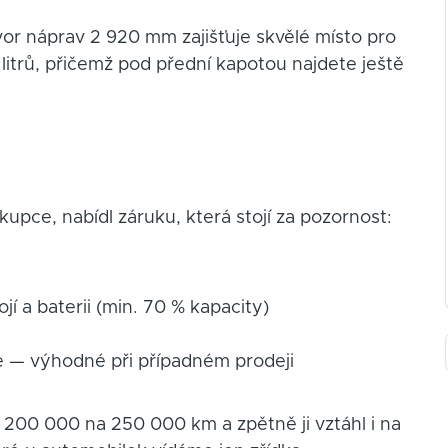
vor náprav 2 920 mm zajišťuje skvělé místo pro
itrů, přičemž pod přední kapotou najdete ještě
upce, nabídl záruku, která stojí za pozornost:
í a baterii (min. 70 % kapacity)
le — výhodné při případném prodeji
e 200 000 na 250 000 km a zpětně ji vztáhl i na