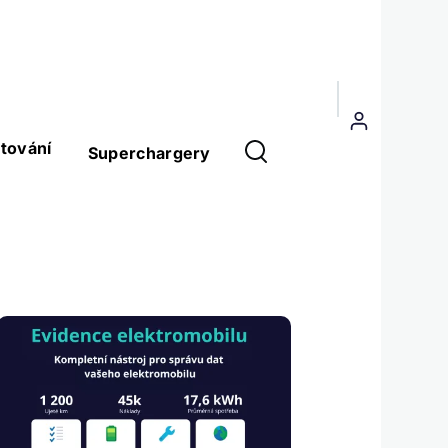
Menu
uživatelského
tování
Superchargery
účtu
Obrázek