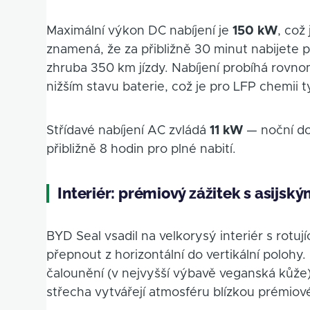
Maximální výkon DC nabíjení je
150 kW
, což
znamená, že za přibližně 30 minut nabijete
zhruba 350 km jízdy. Nabíjení probíhá rovn
nižším stavu baterie, což je pro LFP chemii t
Střídavé nabíjení AC zvládá
11 kW
— noční do
přibližně 8 hodin pro plné nabití.
Interiér: prémiový zážitek s asijs
BYD Seal vsadil na velkorysý interiér s rotuj
přepnout z horizontální do vertikální polohy
čalounění (v nejvyšší výbavě veganská kůže
střecha vytvářejí atmosféru blízkou prémiové