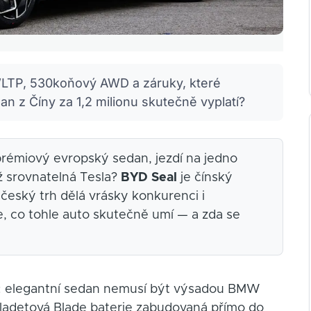
LTP, 530koňový AWD a záruky, které
n z Číny za 1,2 milionu skutečně vyplatí?
prémiový evropský sedan, jezdí na jedno
ež srovnatelná Tesla?
BYD Seal
je čínský
český trh dělá vrásky konkurenci i
, co tohle auto skutečně umí — a zda se
m: elegantní sedan nemusí být výsadou BMW
bladetová Blade baterie zabudovaná přímo do