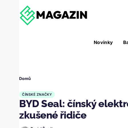
Přejít k hlavnímu obsahu
Hlavní
Novinky
B
Nástroje sub-navigation
navigace
Drobečková
Domů
navigace
ČÍNSKÉ ZNAČKY
BYD Seal: čínský elektr
zkušené řidiče