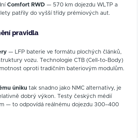
dní
Comfort RWD
— 570 km dojezdu WLTP a
lety patřily do vyšší třídy prémiových aut.
ění pravidla
ery
— LFP baterie ve formátu plochých článků,
struktury vozu. Technologie CTB (Cell-to-Body)
 hmotnost oproti tradičním bateriovým modulům.
ému úniku
tak snadno jako NMC alternativy, je
 relativně dobrý výkon. Testy českých médií
km — to odpovídá reálnému dojezdu 300–400