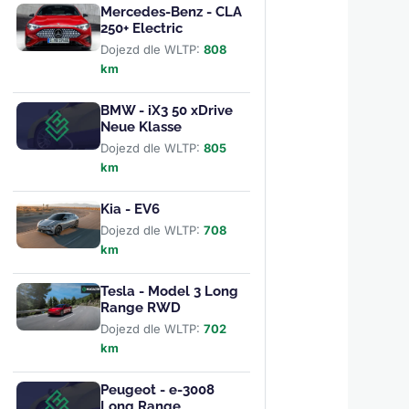
Mercedes-Benz - CLA
250+ Electric
Dojezd dle WLTP:
808
km
BMW - iX3 50 xDrive
Neue Klasse
Dojezd dle WLTP:
805
km
Kia - EV6
Dojezd dle WLTP:
708
km
Tesla - Model 3 Long
Range RWD
Dojezd dle WLTP:
702
km
Peugeot - e-3008
Long Range