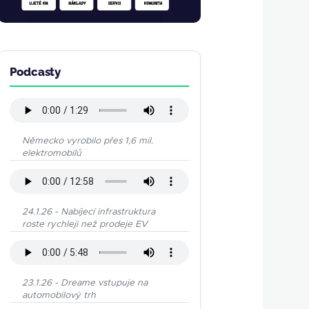
Podcasty
Německo vyrobilo přes 1,6 mil.
elektromobilů
24.1.26 - Nabíjecí infrastruktura
roste rychleji než prodeje EV
23.1.26 - Dreame vstupuje na
automobilový trh