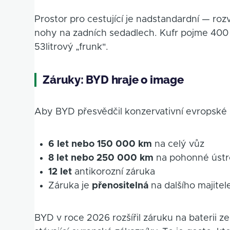
Prostor pro cestující je nadstandardní — roz
nohy na zadních sedadlech. Kufr pojme 400 l
53litrový „frunk".
Záruky: BYD hraje o image
Aby BYD přesvědčil konzervativní evropské k
6 let nebo 150 000 km
na celý vůz
8 let nebo 250 000 km
na pohonné ústroj
12 let
antikorozní záruka
Záruka je
přenositelná
na dalšího majite
BYD v roce 2026 rozšířil záruku na baterii z