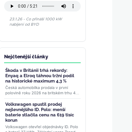
23.1.26 - Co přináší 1000 kW
nabíjení od BYD
Nejčtenější články
Škoda v Británii trhá rekordy:
Enyaq a Elroq táhnou tržní podíl
na historické maximum 4,3 %
Česká automobilka prodala v první
polovině roku 2026 na britském trhu 46
508 vozů — nejvíc v historii. Elektrická
dvojka Enyaq a Elroq...
>>
Volkswagen spustil prodej
nejlevnějšího ID. Polo: menší
baterie stlačila cenu na 619 tisíc
korun
Volkswagen otevřel objednávky ID. Polo