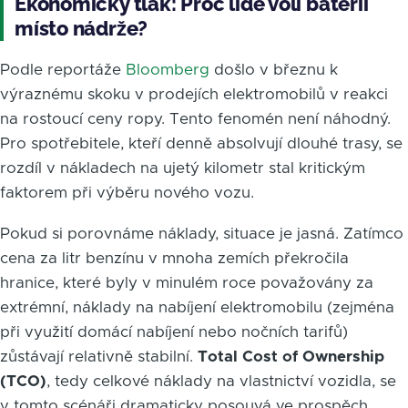
Ekonomický tlak: Proč lidé volí baterii
místo nádrže?
Podle reportáže
Bloomberg
došlo v březnu k
výraznému skoku v prodejích elektromobilů v reakci
na rostoucí ceny ropy. Tento fenomén není náhodný.
Pro spotřebitele, kteří denně absolvují dlouhé trasy, se
rozdíl v nákladech na ujetý kilometr stal kritickým
faktorem při výběru nového vozu.
Pokud si porovnáme náklady, situace je jasná. Zatímco
cena za litr benzínu v mnoha zemích překročila
hranice, které byly v minulém roce považovány za
extrémní, náklady na nabíjení elektromobilu (zejména
při využití domácí nabíjení nebo nočních tarifů)
zůstávají relativně stabilní.
Total Cost of Ownership
(TCO)
, tedy celkové náklady na vlastnictví vozidla, se
v tomto scénáři dramaticky posouvá ve prospěch