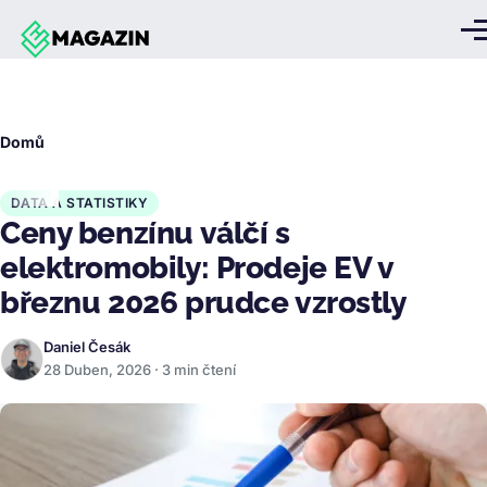
Přejít k hlavnímu obsahu
Me
Drobečková
Domů
navigace
DATA A STATISTIKY
Ceny benzínu válčí s
elektromobily: Prodeje EV v
březnu 2026 prudce vzrostly
Daniel Česák
28 Duben, 2026 · 3 min čtení