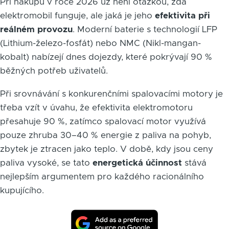
Při nákupu v roce 2026 už není otázkou, zda
elektromobil funguje, ale jaká je jeho
efektivita při
reálném provozu
. Moderní baterie s technologií LFP
(Lithium-železo-fosfát) nebo NMC (Nikl-mangan-
kobalt) nabízejí dnes dojezdy, které pokrývají 90 %
běžných potřeb uživatelů.
Při srovnávání s konkurenčními spalovacími motory je
třeba vzít v úvahu, že efektivita elektromotoru
přesahuje 90 %, zatímco spalovací motor využívá
pouze zhruba 30–40 % energie z paliva na pohyb,
zbytek je ztracen jako teplo. V době, kdy jsou ceny
paliva vysoké, se tato
energetická účinnost
stává
nejlepším argumentem pro každého racionálního
kupujícího.