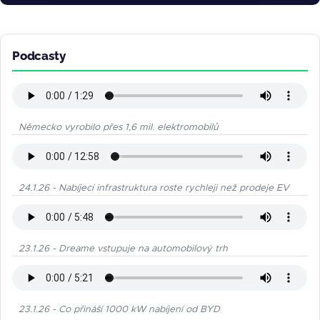
Podcasty
Německo vyrobilo přes 1,6 mil. elektromobilů
24.1.26 - Nabíjecí infrastruktura roste rychleji než prodeje EV
23.1.26 - Dreame vstupuje na automobilový trh
23.1.26 - Co přináší 1000 kW nabíjení od BYD