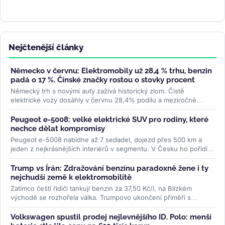
Nejčtenější články
Německo v červnu: Elektromobily už 28,4 % trhu, benzin
padá o 17 %. Čínské značky rostou o stovky procent
Německý trh s novými auty zažívá historický zlom. Čistě
elektrické vozy dosáhly v červnu 28,4% podílu a meziročně
vyskočily o 78 %....
>>
Peugeot e-5008: velké elektrické SUV pro rodiny, které
nechce dělat kompromisy
Peugeot e-5008 nabídne až 7 sedadel, dojezd přes 500 km a
jeden z nejkrásnějších interiérů v segmentu. V Česku ho pořídíte
od 1,2...
>>
Trump vs Írán: Zdražování benzínu paradoxně žene i ty
nejchudší země k elektromobilitě
Zatímco čeští řidiči tankují benzin za 37,50 Kč/l, na Blízkém
východě se rozhořela válka. Trumpovo ukončení příměří s
Íránem...
>>
Volkswagen spustil prodej nejlevnějšího ID. Polo: menší