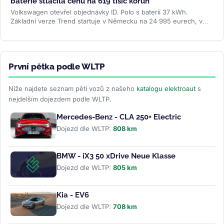
baterie stlačila cenu na 619 tisíc korun
Volkswagen otevřel objednávky ID. Polo s baterií 37 kWh.
Základní verze Trend startuje v Německu na 24 995 eurech, v
Česku na 619 000 Kč....
>>
První pětka podle WLTP
Níže najdete seznam pěti vozů z našeho
katalogu elektroaut
s
nejdelším dojezdem podle WLTP.
Mercedes-Benz - CLA 250+ Electric
Dojezd dle WLTP:
808 km
BMW - iX3 50 xDrive Neue Klasse
Dojezd dle WLTP:
805 km
Kia - EV6
Dojezd dle WLTP:
708 km