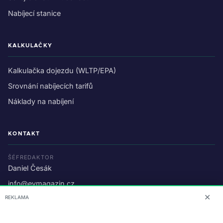
Nabíjecí stanice
KALKULAČKY
Kalkulačka dojezdu (WLTP/EPA)
Srovnání nabíjecích tarifů
Náklady na nabíjení
KONTAKT
ŠÉFREDAKTOR
Daniel Česák
info@evmagazin.cz
✕
REKLAMA
O nás
Reklama