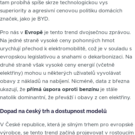
tam probíhá spíše skrze technologickou vys
superiority a agresivní cenovou politiku domácích
značek, jako je BYD.
Pro nás v
Evropě
je tento trend dvojsečnou zprávou.
Na jedné straně vysoké ceny pohonných hmot
urychlují přechod k elektromobilitě, což je v souladu s
evropskou legislativou a snahami o dekarbonizaci. Na
druhé straně však vysoké ceny energií (včetně
elektřiny) mohou u některých uživatelů vyvolávat
obavy z nákladů na nabíjení. Nicméně, data z března
ukazují, že
přímá úspora oproti benzínu
je stále
natolik dominantní, že převáží i obavy z cen elektřiny.
Dopad na český trh a dostupnost modelů
V České republice, která je silným trhem pro evropské
výrobce, se tento trend začíná projevovat v rostoucím