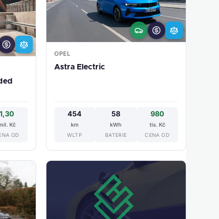
OPEL
Astra Electric
nded
1,30
454
58
980
mil. Kč
km
kWh
tis. Kč
ENA OD
WLTP
BATERIE
CENA OD