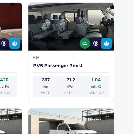
KIA
PV5 Passenger 7míst
420
397
71.2
1,04
tis. Kč
km
kWh
mil. Kč
ENA OD
WLTP
BATERIE
CENA OD