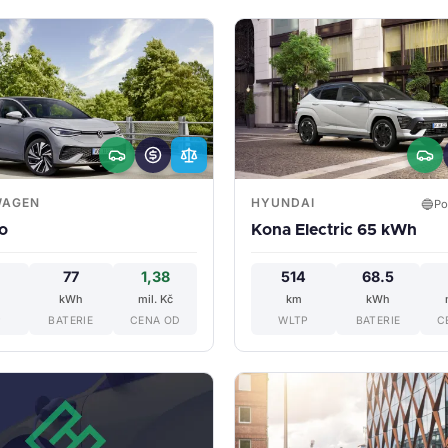
WAGEN
HYUNDAI
🔵
Po
ro
Kona Electric 65 kWh
0
77
1,38
514
68.5
kWh
mil. Kč
km
kWh
P
BATERIE
CENA OD
WLTP
BATERIE
C