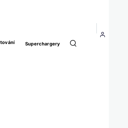
Menu
uživatelského
tování
Superchargery
účtu