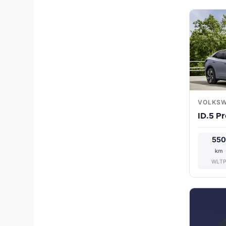
VOLKS
ID.5 P
55
km
WLT