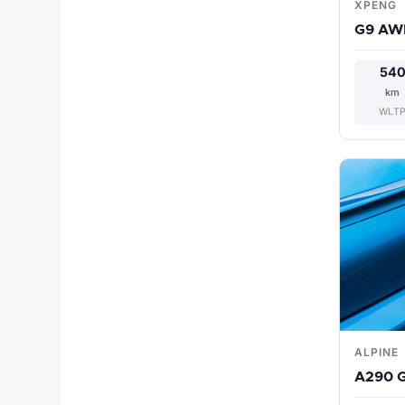
XPENG
G9 AW
54
km
WLT
ALPINE
A290 