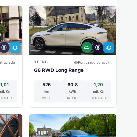
XPENG
🟢
rt vpředu
Port vzadu(vpravo)
G6 RWD Long Range
1,01
525
80.8
1,20
mil. Kč
km
kWh
mil. Kč
ENA OD
WLTP
BATERIE
CENA OD