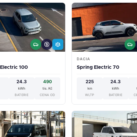
DACIA
Electric 100
Spring Electric 70
24.3
490
225
24.3
kWh
tis. Kč
km
kWh
P
BATERIE
CENA OD
WLTP
BATERIE
C