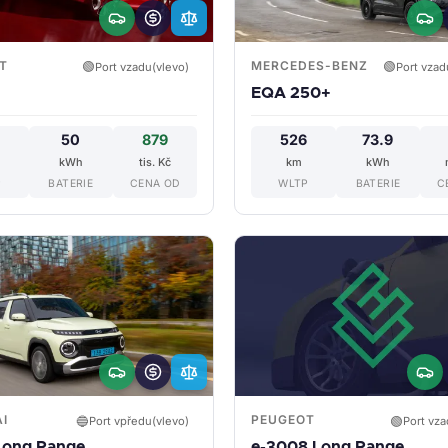
T
MERCEDES-BENZ
🟢
🟢
Port vzadu(vlevo)
Port vzad
EQA 250+
50
879
526
73.9
kWh
tis. Kč
km
kWh
P
BATERIE
CENA OD
WLTP
BATERIE
C
I
PEUGEOT
🔵
🟢
Port vpředu(vlevo)
Port vza
 Long Range
e-3008 Long Range