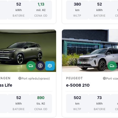
4
52
1,13
380
52
kWh
mil. Kč
km
kWh
P
BATERIE
CENA OD
WLTP
BATERIE
C
WAGEN
PEUGEOT
🔵
🟢
Port vpředu(vpravo)
Port vza
ss Life
e-5008 210
6
52
890
502
73
kWh
tis. Kč
km
kWh
P
BATERIE
CENA OD
WLTP
BATERIE
C