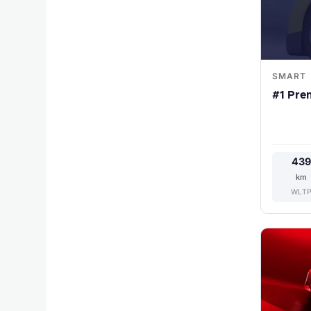
SMART
#1 Pr
43
km
WLT