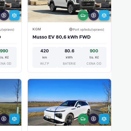
KGM
🔵
u(vpravo)
Port vpředu(vpravo)
D
Musso EV 80,6 kWh FWD
990
420
80.6
900
tis. Kč
km
kWh
tis. Kč
ENA OD
WLTP
BATERIE
CENA OD