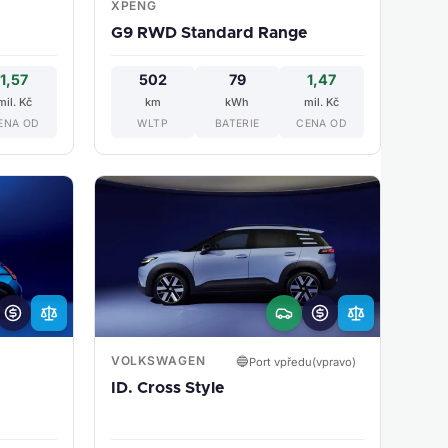
XPENG
G9 RWD Standard Range
1,57
502
79
1,47
mil. Kč
km
kWh
mil. Kč
ENA OD
WLTP
BATERIE
CENA OD
VOLKSWAGEN
🔵
Port vpředu(vpravo)
ID. Cross Style