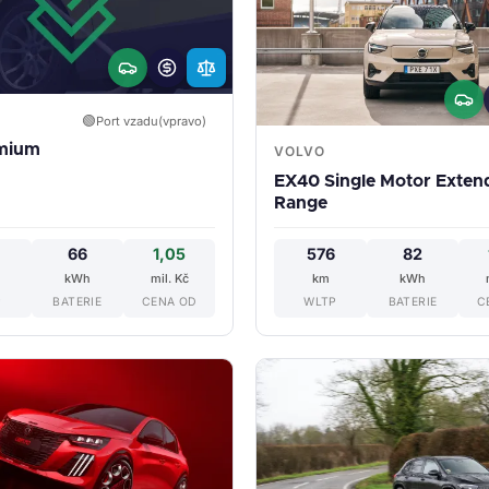
🟢
Port vzadu(vpravo)
emium
VOLVO
EX40 Single Motor Exte
Range
9
66
1,05
576
82
kWh
mil. Kč
km
kWh
P
BATERIE
CENA OD
WLTP
BATERIE
C