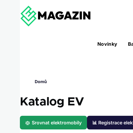
Přejít k hlavnímu obsahu
Hlavní
Novinky
B
Nástroje sub-navigation
navigace
Drobečková
Domů
navigace
Katalog EV
Srovnat elektromobily
📊 Registrace ele