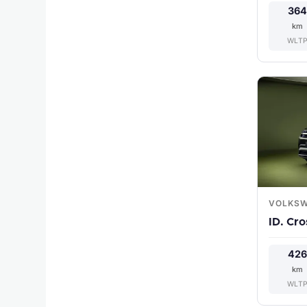
36
km
WLT
VOLKS
ID. Cro
42
km
WLT