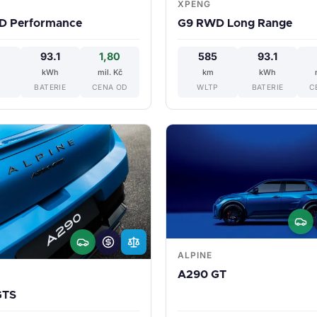
XPENG
D Performance
G9 RWD Long Range
0
93.1
1,80
585
93.1
kWh
mil. Kč
km
kWh
P
BATERIE
CENA OD
WLTP
BATERIE
C
ALPINE
A290 GT
GTS