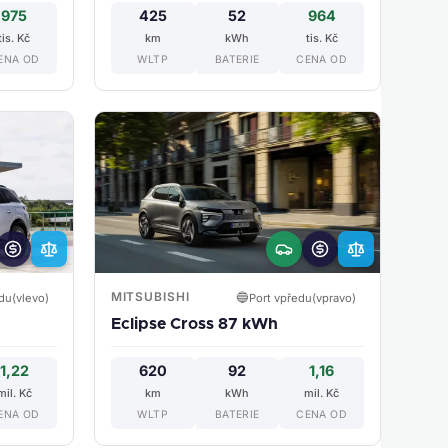
975
425
52
964
tis. Kč
km
kWh
tis. Kč
ENA OD
WLTP
BATERIE
CENA OD
MITSUBISHI
🔵
du(vlevo)
Port vpředu(vpravo)
Eclipse Cross 87 kWh
1,22
620
92
1,16
mil. Kč
km
kWh
mil. Kč
ENA OD
WLTP
BATERIE
CENA OD