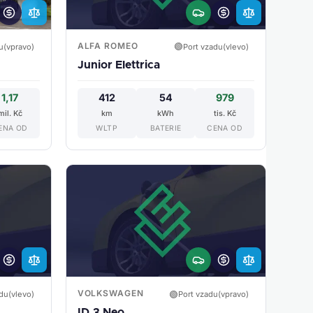
ALFA ROMEO
🟢
u(vpravo)
Port vzadu(vlevo)
Junior Elettrica
1,17
412
54
979
mil. Kč
km
kWh
tis. Kč
ENA OD
WLTP
BATERIE
CENA OD
VOLKSWAGEN
🟢
du(vlevo)
Port vzadu(vpravo)
ID.3 Neo