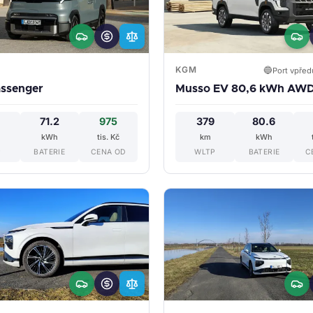
KGM
🔵
Port vpřed
ssenger
Musso EV 80,6 kWh AW
71.2
975
379
80.6
kWh
tis. Kč
km
kWh
P
BATERIE
CENA OD
WLTP
BATERIE
C