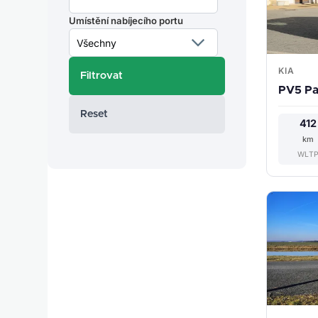
Umístění nabíjecího portu
KIA
PV5 Pa
Reset
412
km
WLT