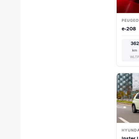
PEUGEO
e-208
362
km
WLT
HYUNDA
Inster