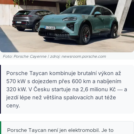
Foto: Porsche Cayenne | zdroj: newsroom.porsche.com
Porsche Taycan kombinuje brutalní výkon až
570 kW s dojezdem přes 600 km a nabíjením
320 kW. V Česku startuje na 2,6 milionu Kč — a
jezdí lépe než většina spalovacích aut téže
ceny.
Porsche Taycan není jen elektromobil. Je to