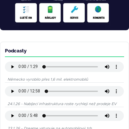
Podcasty
Německo vyrobilo přes 1,6 mil. elektromobilů
24.1.26 - Nabíjecí infrastruktura roste rychleji než prodeje EV
23.1.26 - Dreame vstupuje na automobilový trh