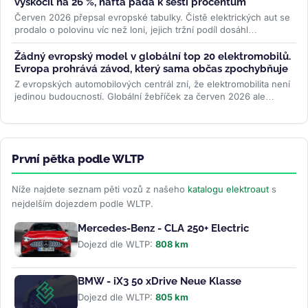
vyskočil na 26 %, nafta padá k šesti procentům
Červen 2026 přepsal evropské tabulky. Čistě elektrických aut se
prodalo o polovinu víc než loni, jejich tržní podíl dosáhl
rekordních 26...
>>
Žádný evropský model v globální top 20 elektromobilů.
Evropa prohrává závod, který sama občas zpochybňuje
Z evropských automobilových centrál zní, že elektromobilita není
jedinou budoucností. Globální žebříček za červen 2026 ale
ukazuje...
>>
První pětka podle WLTP
Níže najdete seznam pěti vozů z našeho
katalogu elektroaut
s
nejdelším dojezdem podle WLTP.
Mercedes-Benz - CLA 250+ Electric
Dojezd dle WLTP:
808 km
BMW - iX3 50 xDrive Neue Klasse
Dojezd dle WLTP:
805 km