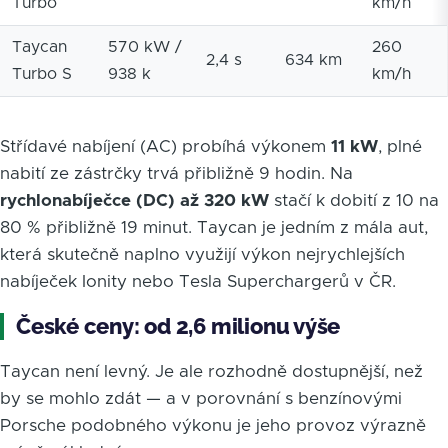
Turbo
km/h
Taycan
570 kW /
260
2,4 s
634 km
Turbo S
938 k
km/h
Střídavé nabíjení (AC) probíhá výkonem
11 kW
, plné
nabití ze zástrčky trvá přibližně 9 hodin. Na
rychlonabíječce (DC) až 320 kW
stačí k dobití z 10 na
80 % přibližně 19 minut. Taycan je jedním z mála aut,
která skutečně naplno využijí výkon nejrychlejších
nabíječek Ionity nebo Tesla Superchargerů v ČR.
České ceny: od 2,6 milionu výše
Taycan není levný. Je ale rozhodně dostupnější, než
by se mohlo zdát — a v porovnání s benzínovými
Porsche podobného výkonu je jeho provoz výrazně