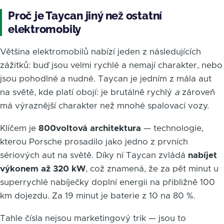
Proč je Taycan jiný než ostatní
elektromobily
Většina elektromobilů nabízí jeden z následujících
zážitků: buď jsou velmi rychlé a nemají charakter, nebo
jsou pohodlné a nudné. Taycan je jedním z mála aut
na světě, kde platí obojí: je brutálně rychlý
a
zároveň
má výraznější charakter než mnohé spalovací vozy.
Klíčem je
800voltová architektura
— technologie,
kterou Porsche prosadilo jako jedno z prvních
sériových aut na světě. Díky ní Taycan zvládá
nabíjet
výkonem až 320 kW
, což znamená, že za pět minut u
superrychlé nabíječky doplní energii na přibližně 100
km dojezdu. Za 19 minut je baterie z 10 na 80 %.
Tahle čísla nejsou marketingový trik — jsou to