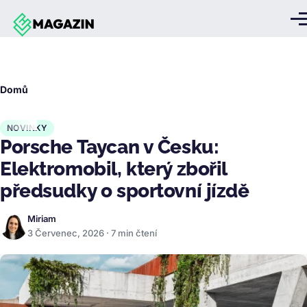
Přejít k hlavnímu obsahu
Me
Drobečková
Domů
navigace
NOVINKY
Porsche Taycan v Česku:
Elektromobil, který zbořil
předsudky o sportovní jízdě
Miriam
3 Červenec, 2026 · 7 min čtení