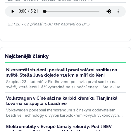
23.1.26 - Co přináší 1000 kW nabíjení od BYD
Nejčtenější články
Nizozemští studenti postavili první solární sanitku na
světě. Stella Juva dojede 715 km a míří do Keni
Skupina 23 studentů z Eindhovenu postavila první sanitku na
světě, která jezdí i léčí výhradně na sluneční energii. Stella Juva
má...
>>
Volkswagen v Číně sází na karbid křemíku. Tianjinská
továrna se spojila s Leadrive
Volkswagen podepsal memorandum s čínským dodavatelem
Leadrive Technology o vývoji karbidokřemíkových výkonových
modulů pro elektromobily....
>>
Elektromobily v Evropě lámaly rekordy: Podíl BEV