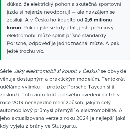
důkaz, že elektrický pohon a skutečná sportovní
jízda si nejenže neodporují — ale navzájem se
zesilují. A v Česku ho koupíte od
2,6 milionu
korun
. Pokud jste se kdy ptali, jestli prémiový
elektromobil může splnit přísné standardy
Porsche, odpověď je jednoznačná: může. A pak
ještě trochu víc.
Série
Jaký elektromobil si koupit v Česku?
se obvykle
věnuje dostupným a praktickým modelům. Tentokrát
uděláme výjimku — protože Porsche Taycan si ji
zaslouží. Toto auto totiž od svého uvedení na trh v
roce 2019 nenápadně mění způsob, jakým celý
automobilový průmysl přemýšlí o elektromobilitě. A
jeho aktualizovaná verze z roku 2024 je nejlepší, jaká
kdy vyjela z brány ve Stuttgartu.