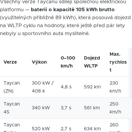
Všechny verze Taycanu sdílejí společnou elektrickou
platformu —
baterii o kapacitě 105 kWh brutto
(využitelných přibližně 89 kWh), která posouvá dojezd
na WLTP cyklu na hodnoty, které ještě před pár lety
nebyly u sportovního auta myslitelné.
Max.
0–100
Dojezd
Verze
Výkon
rychlos
km/h
WLTP
t
Taycan
300 kW /
230
4,8 s
592 km
(ZN)
408 k
km/h
Taycan
250
340 kW
3,7 s
561 km
4S
km/h
Taycan
260
520 kW
2,7 s
634 km