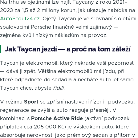
Na trhu se ojetinami lze najít Taycany z roku 2021–
2023 za 1,5 až 2 miliony korun, jak ukazuje nabídka na
AutoScout24.cz
. Ojetý Taycan je ve srovnání s ojetými
spalovacími Porsche finančně velmi zajímavý —
zejména kvůli nízkým nákladům na provoz.
Jak Taycan jezdí — a proč na tom záleží
Taycan je elektromobil, který nekrade vaši pozornost
— dává ji zpět. Většina elektromobilů má jízdu, při
které odpadnete do sedadla a necháte auto jet samo.
Taycan chce, abyste
řídili
.
V režimu
Sport
se zpřísní nastavení řízení i podvozku,
regenerace se zvýší a auto reaguje přesněji. V
kombinaci s
Porsche Active Ride
(aktivní podvozek,
příplatek cca 205 000 Kč) je výsledkem auto, které
absorbuje nerovnosti jako prémiový sedan a přitom v