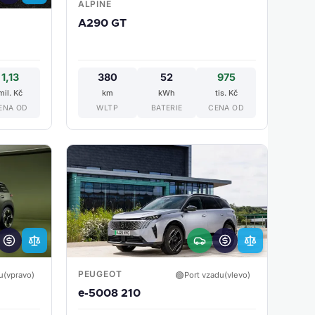
ALPINE
A290 GT
1,13
380
52
975
mil. Kč
km
kWh
tis. Kč
ENA OD
WLTP
BATERIE
CENA OD
PEUGEOT
🟢
u(vpravo)
Port vzadu(vlevo)
e-5008 210