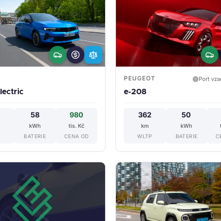
PEUGEOT
🟢
Port vza
lectric
e-208
4
58
980
362
50
kWh
tis. Kč
km
kWh
P
BATERIE
CENA OD
WLTP
BATERIE
C