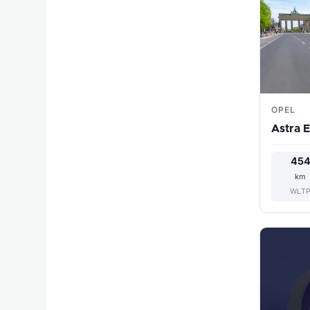
OPEL
Astra E
45
km
WLT