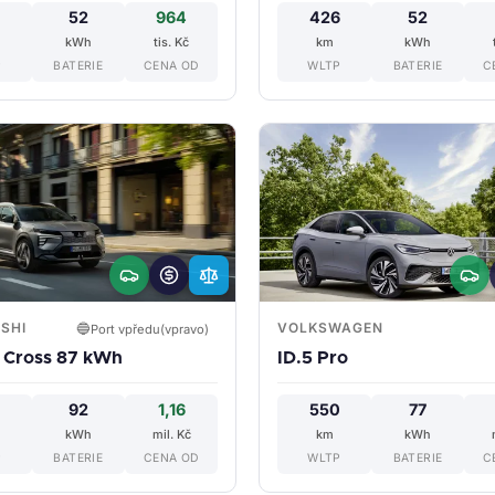
5
52
964
426
52
kWh
tis. Kč
km
kWh
P
BATERIE
CENA OD
WLTP
BATERIE
C
SHI
VOLKSWAGEN
🔵
Port vpředu(vpravo)
e Cross 87 kWh
ID.5 Pro
0
92
1,16
550
77
kWh
mil. Kč
km
kWh
P
BATERIE
CENA OD
WLTP
BATERIE
C