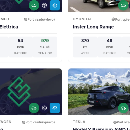
OMEO
HYUNDAI
🟢
🔵
Port vzadu(vlevo)
Port vpře
Elettrica
Inster Long Range
54
979
370
49
kWh
tis. Kč
km
kWh
P
BATERIE
CENA OD
WLTP
BATERIE
C
WAGEN
TESLA
🟢
🟢
Port vzadu(vpravo)
Port vza
eo
Model Y Premium AWD 