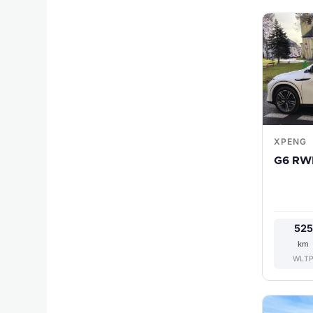
XPENG
G6 RW
525
km
WLT