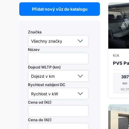
Přidat nový vůz do katalogu
Značka
Název
KIA
PV5 Pa
Dojezd WLTP (km)
397
km
Rychlost nabíjení DC
WLT
Cena od (Kč)
Cena do (Kč)