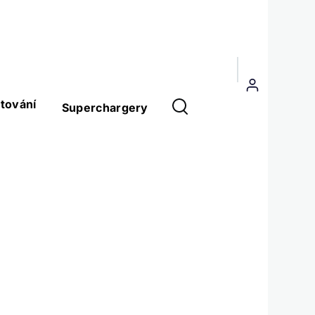
Menu
uživatelského
tování
Superchargery
účtu