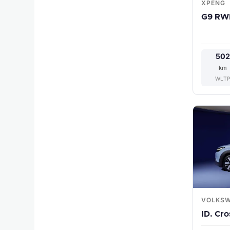
XPENG
G9 RW
50
km
WLT
VOLKS
ID. Cro