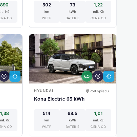
890
502
73
1,22
tis. Kč
km
kWh
mil. Kč
ENA OD
WLTP
BATERIE
CENA OD
HYUNDAI
🔵
Port vpředu
Kona Electric 65 kWh
1,38
514
68.5
1,01
mil. Kč
km
kWh
mil. Kč
ENA OD
WLTP
BATERIE
CENA OD