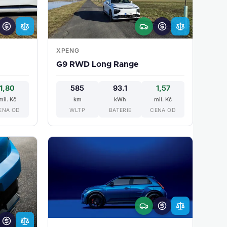
XPENG
G9 RWD Long Range
1,80
585
93.1
1,57
mil. Kč
km
kWh
mil. Kč
ENA OD
WLTP
BATERIE
CENA OD