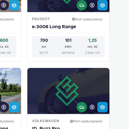
PEUGEOT
🟢
du(vlevo)
Port vzadu(vlevo)
e-3008 Long Range
600
700
101
1,25
tis. Kč
km
kWh
mil. Kč
ENA OD
WLTP
BATERIE
CENA OD
VOLKSWAGEN
🟢
du(vlevo)
Port vzadu(vpravo)
Long
ID. Buzz Pro