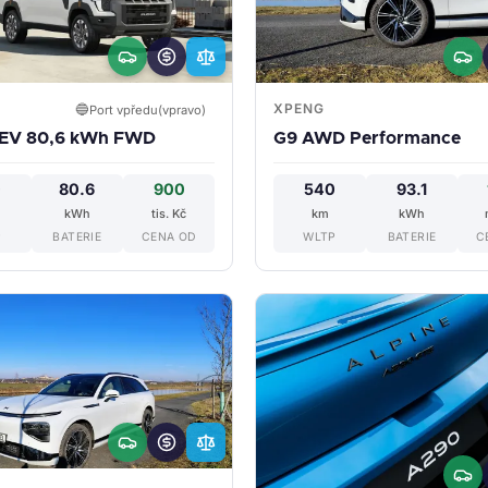
XPENG
🔵
Port vpředu(vpravo)
 EV 80,6 kWh FWD
G9 AWD Performance
0
80.6
900
540
93.1
kWh
tis. Kč
km
kWh
P
BATERIE
CENA OD
WLTP
BATERIE
C