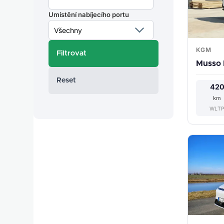
Umístění nabíjecího portu
KGM
Musso
Reset
42
km
WLT