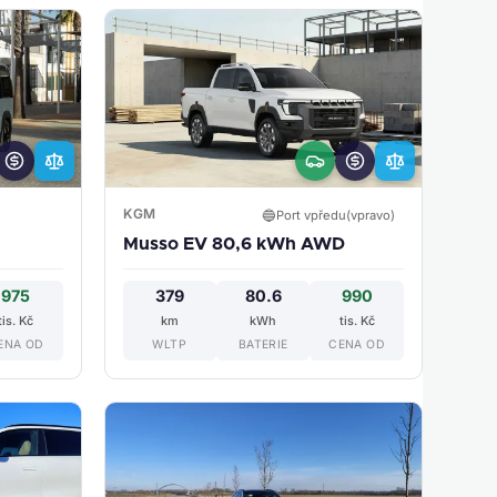
KGM
🔵
Port vpředu(vpravo)
Musso EV 80,6 kWh AWD
975
379
80.6
990
tis. Kč
km
kWh
tis. Kč
ENA OD
WLTP
BATERIE
CENA OD