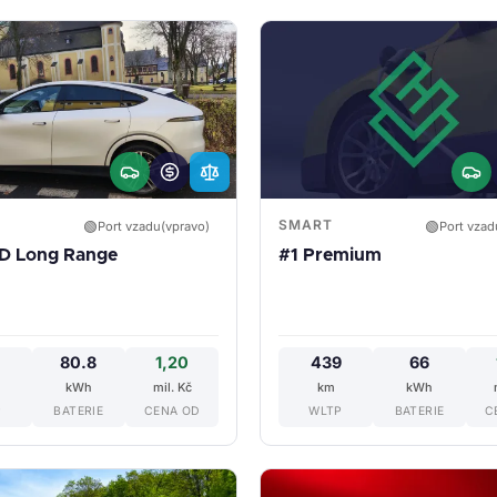
SMART
🟢
🟢
Port vzadu(vpravo)
Port vzad
D Long Range
#1 Premium
80.8
1,20
439
66
kWh
mil. Kč
km
kWh
P
BATERIE
CENA OD
WLTP
BATERIE
C