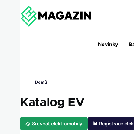
Přejít k hlavnímu obsahu
Hlavní
Novinky
B
Nástroje sub-navigation
navigace
Drobečková
Domů
navigace
Katalog EV
Srovnat elektromobily
📊 Registrace ele