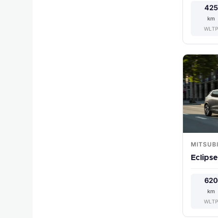
42
km
WLT
MITSUBI
Eclips
62
km
WLT