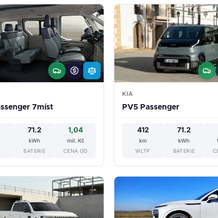
KIA
ssenger 7míst
PV5 Passenger
71.2
1,04
412
71.2
kWh
mil. Kč
km
kWh
P
BATERIE
CENA OD
WLTP
BATERIE
C