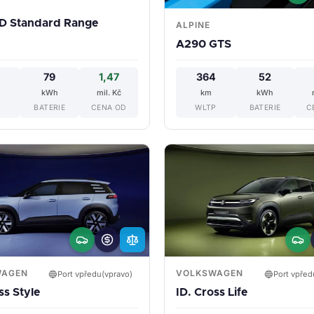
D Standard Range
ALPINE
A290 GTS
2
79
1,47
364
52
kWh
mil. Kč
km
kWh
P
BATERIE
CENA OD
WLTP
BATERIE
C
WAGEN
VOLKSWAGEN
🔵
🔵
Port vpředu(vpravo)
Port vpřed
ss Style
ID. Cross Life