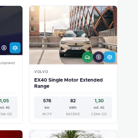
u(vpravo)
VOLVO
EX40 Single Motor Extended
Range
1,05
576
82
1,30
mil. Kč
km
kWh
mil. Kč
ENA OD
WLTP
BATERIE
CENA OD