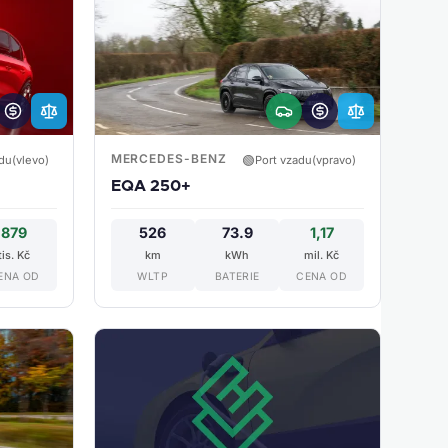
MERCEDES-BENZ
🟢
du(vlevo)
Port vzadu(vpravo)
EQA 250+
879
526
73.9
1,17
tis. Kč
km
kWh
mil. Kč
ENA OD
WLTP
BATERIE
CENA OD