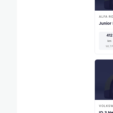
ALFA R
Junior 
412
km
WLT
VOLKS
ID.3 N