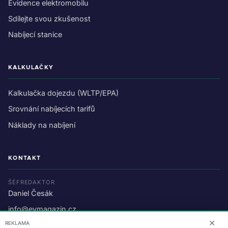
Evidence elektromobilu
Sdílejte svou zkušenost
Nabíjecí stanice
KALKULAČKY
Kalkulačka dojezdu (WLTP/EPA)
Srovnání nabíjecích tarifů
Náklady na nabíjení
KONTAKT
ŠÉFREDAKTOR
Daniel Česák
info@evmagazin.cz
✕
REKLAMA
O nás