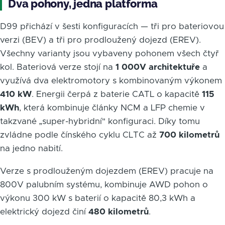
Dva pohony, jedna platforma
D99 přichází v šesti konfiguracích — tři pro bateriovou
verzi (BEV) a tři pro prodloužený dojezd (EREV).
Všechny varianty jsou vybaveny pohonem všech čtyř
kol. Bateriová verze stojí na
1 000V architektuře
a
využívá dva elektromotory s kombinovaným výkonem
410 kW
. Energii čerpá z baterie CATL o kapacitě
115
kWh
, která kombinuje články NCM a LFP chemie v
takzvané „super-hybridní" konfiguraci. Díky tomu
zvládne podle čínského cyklu CLTC až
700 kilometrů
na jedno nabití.
Verze s prodlouženým dojezdem (EREV) pracuje na
800V palubním systému, kombinuje AWD pohon o
výkonu 300 kW s baterií o kapacitě 80,3 kWh a
elektrický dojezd činí
480 kilometrů
.