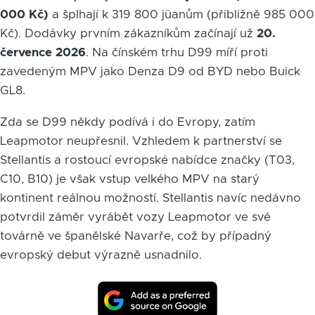
000 Kč)
a šplhají k 319 800 jüanům (přibližně 985 000
Kč). Dodávky prvním zákazníkům začínají už
20.
července 2026
. Na čínském trhu D99 míří proti
zavedeným MPV jako Denza D9 od BYD nebo Buick
GL8.
Zda se D99 někdy podívá i do Evropy, zatím
Leapmotor neupřesnil. Vzhledem k partnerství se
Stellantis a rostoucí evropské nabídce značky (T03,
C10, B10) je však vstup velkého MPV na starý
kontinent reálnou možností. Stellantis navíc nedávno
potvrdil záměr vyrábět vozy Leapmotor ve své
továrně ve španělské Navarře, což by případný
evropský debut výrazně usnadnilo.