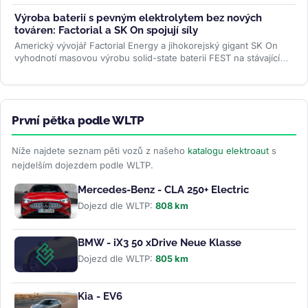
nepovažuje, řidiči ale mluví...
>>
Výroba baterií s pevným elektrolytem bez nových
továren: Factorial a SK On spojují síly
Americký vývojář Factorial Energy a jihokorejský gigant SK On
vyhodnotí masovou výrobu solid-state baterií FEST na stávajících
linkách....
>>
První pětka podle WLTP
Níže najdete seznam pěti vozů z našeho
katalogu elektroaut
s
nejdelším dojezdem podle WLTP.
Mercedes-Benz - CLA 250+ Electric
Dojezd dle WLTP:
808 km
BMW - iX3 50 xDrive Neue Klasse
Dojezd dle WLTP:
805 km
Kia - EV6