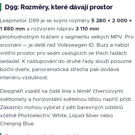
D99: Rozměry, které dávají prostor
Leapmotor D99 je se svými rozměry
5 280 × 2 000 ×
1 880 mm
a rozvorem náprav
3 110 mm
plnohodnotným hráčem v segmentu velkých MPV. Pro
srovnání — je delší než Volkswagen ID. Buzz a nabízí
vnitřní prostor pro sedm cestujících ve třech řadách
sedadel. K nastupování do druhé řady slouží posuvné
boční dveře, panoramatická střecha pak dodává
interiéru vzdušnost.
Designéři vsadili na čisté linie s téměř čtvercovými
světlomety a horizontální světelnou lištou napříč přídí.
Zákazníci mohou vybírat z pěti barevných odstínů
včetně Photoelectric White, Liquid Silver nebo
Chenjing Blue.