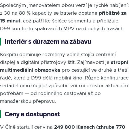
Společným jmenovatelem obou verzí je rychlé nabíjení:
z 30 na 80 % kapacity se baterie dostane
přibližně za
15 minut
, což patří ke špičce segmentu a přibližuje
D99 komfortu spalovacích MPV na dlouhých trasách.
Interiér s důrazem na zábavu
Kokpitu dominuje rozměrný volně stojící centrální
displej a digitální přístrojový štít. Zajímavostí je
stropní
multimediální obrazovka
pro cestující ve druhé a třetí
řadě, která z D99 dělá mobilní kino. Různé konfigurace
sedadel umožňují přizpůsobit vnitřní prostor aktuálním
potřebám — od rodinného cestování až po
manažerskou přepravu.
Ceny a dostupnost
V Číně startují ceny na
249 800 jüanech (zhruba 770