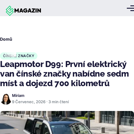
Přejít k hlavnímu obsahu
Me
Drobečková
Domů
navigace
ČÍNSKÉ ZNAČKY
Leapmotor D99: První elektrický
van čínské značky nabídne sedm
míst a dojezd 700 kilometrů
Miriam
9 Červenec, 2026 · 3 min čtení