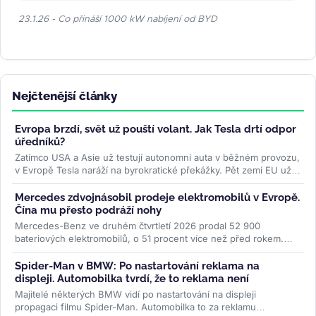
23.1.26 - Co přináší 1000 kW nabíjení od BYD
Nejčtenější články
Evropa brzdí, svět už pouští volant. Jak Tesla drtí odpor
úředníků?
Zatímco USA a Asie už testují autonomní auta v běžném provozu,
v Evropě Tesla naráží na byrokratické překážky. Pět zemí EU už
ale...
>>
Mercedes zdvojnásobil prodeje elektromobilů v Evropě.
Čína mu přesto podráží nohy
Mercedes-Benz ve druhém čtvrtletí 2026 prodal 52 900
bateriových elektromobilů, o 51 procent více než před rokem.
Evropa rostla o 87 procent...
>>
Spider-Man v BMW: Po nastartování reklama na
displeji. Automobilka tvrdí, že to reklama není
Majitelé některých BMW vidí po nastartování na displeji
propagaci filmu Spider-Man. Automobilka to za reklamu