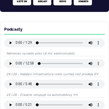
Podcasty
Německo vyrobilo přes 1,6 mil. elektromobilů
24.1.26 - Nabíjecí infrastruktura roste rychleji než prodeje EV
23.1.26 - Dreame vstupuje na automobilový trh