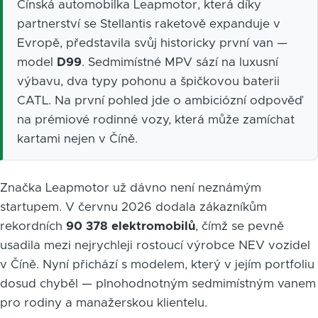
Čínská automobilka Leapmotor, která díky
partnerství se Stellantis raketově expanduje v
Evropě, představila svůj historicky první van —
model
D99
. Sedmimístné MPV sází na luxusní
výbavu, dva typy pohonu a špičkovou baterii
CATL. Na první pohled jde o ambiciózní odpověď
na prémiové rodinné vozy, která může zamíchat
kartami nejen v Číně.
Značka Leapmotor už dávno není neznámým
startupem. V červnu 2026 dodala zákazníkům
rekordních
90 378 elektromobilů
, čímž se pevně
usadila mezi nejrychleji rostoucí výrobce NEV vozidel
v Číně. Nyní přichází s modelem, který v jejím portfoliu
dosud chyběl — plnohodnotným sedmimístným vanem
pro rodiny a manažerskou klientelu.