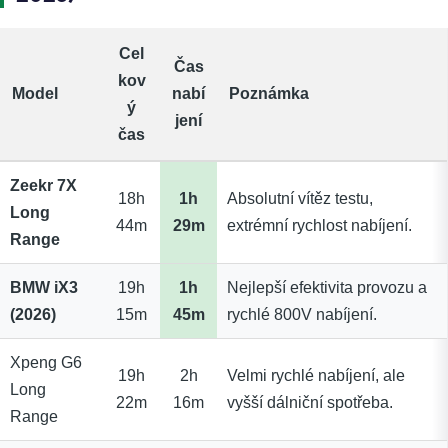
Cel
Čas
kov
Model
nabí
Poznámka
ý
jení
čas
Zeekr 7X
18h
1h
Absolutní vítěz testu,
Long
44m
29m
extrémní rychlost nabíjení.
Range
BMW iX3
19h
1h
Nejlepší efektivita provozu a
(2026)
15m
45m
rychlé 800V nabíjení.
Xpeng G6
19h
2h
Velmi rychlé nabíjení, ale
Long
22m
16m
vyšší dálniční spotřeba.
Range