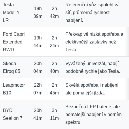
Tesla
Referenční vůz, spolehlivá
19h
2h
Model Y
síť, průměrná rychlost
39m
42m
LR
nabíjení.
Ford Capri
Překvapivě nízká spotřeba a
19h
2h
Extended
efektivnější zastávky než
44m
24m
RWD
Tesla.
Škoda
20h
2h
Vyvážený univerzál, nabíjí
Elroq 85
04m
40m
podobně rychle jako Tesla.
Leapmotor
22h
2h
Skvělá spotřeba i nabíjení,
B10
07m
45m
ale pomalejší jízda.
Bezpečná LFP baterie, ale
BYD
20h
3h
pomalejší nabíjení v horním
Sealion 7
41m
11m
spektru.