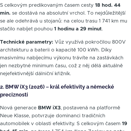
S celkovým predikovaným časem cesty
18 hod. 44
min.
se dostává na absolutní vrchol. To nejdůležitější
se ale odehrává u stojanů: na celou trasu 1 741 km mu
stačilo nabíjet pouhou
1 hodinu a 29 minut
.
Technické parametry:
Vůz využívá pokročilou 800V
architekturu a baterii o kapacitě 100 kWh. Díky
masivnímu nabíjecímu výkonu trávíte na zastávkách
jen nezbytné minimum času, což z něj dělá aktuálně
nejefektivnější dálniční křižník.
2. BMW iX3 (2026) – král efektivity a německé
preciznosti
Nová generace
BMW iX3
, postavená na platformě
Neue Klasse, potvrzuje dominanci tradičních
automobilek v oblasti efektivity. S celkovým časem
19