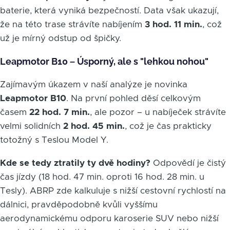
baterie, která vyniká bezpečností. Data však ukazují,
že na této trase strávíte nabíjením
3 hod. 11 min.
, což
už je mírný odstup od špičky.
Leapmotor B10 – Úsporný, ale s "lehkou nohou"
Zajímavým úkazem v naší analýze je novinka
Leapmotor B10
. Na první pohled děsí celkovým
časem
22 hod. 7 min.
, ale pozor – u nabíječek strávíte
velmi solidních
2 hod. 45 min.
, což je čas prakticky
totožný s Teslou Model Y.
Kde se tedy ztratily ty dvě hodiny?
Odpovědí je čistý
čas jízdy (18 hod. 47 min. oproti 16 hod. 28 min. u
Tesly). ABRP zde kalkuluje s nižší cestovní rychlostí na
dálnici, pravděpodobně kvůli vyššímu
aerodynamickému odporu karoserie SUV nebo nižší