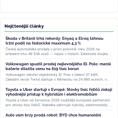
Nejčtenější články
Škoda v Británii trhá rekordy: Enyaq a Elroq táhnou
tržní podíl na historické maximum 4,3 %
Česká automobilka prodala v první polovině roku 2026 na
britském trhu 46 508 vozů — nejvíc v historii. Elektrická dvojka
Enyaq a Elroq...
>>
Volkswagen spustil prodej nejlevnějšího ID. Polo: menší
baterie stlačila cenu na 619 tisíc korun
Volkswagen otevřel objednávky ID. Polo s baterií 37 kWh.
Základní verze Trend startuje v Německu na 24 995 eurech, v
Česku na 619 000 Kč....
>>
Toyota a Uber startují v Evropě: Stovky tisíc řidičů získají
výhodnější přístup k hybridům i elektromobilům
Toyota a Uber od července 2026 rozjíždějí evropské partnerství
pro stovky tisíc řidičů. Nabídka zahrnuje hybridy, elektromobily i
ojetiny...
>>
Auto vám brzy prodá robot: BYD chce humanoidní