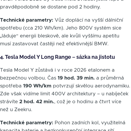
pravděpodobně se dostane pod 2 hodiny.
Technické parametry:
Vůz doplácí na vyšší dálniční
spotřebu (cca 210 Wh/km). Jeho 800V systém sice
„láduje“ energii bleskově, ale kvůli vyššímu apetitu
musí zastavovat častěji než efektivnější BMW.
4. Tesla Model Y Long Range – sázka na jistotu
Tesla Model Y zůstává i v roce 2026 etalonem a
bezpečnou volbou. Čas
19 hod. 39 min.
a průměrná
spotřeba
190 Wh/km
potvrzují skvělou aerodynamiku.
Zde však vidíme limit 400V architektury – u nabíječek
strávíte
2 hod. 42 min.
, což je o hodinu a čtvrt více
než u Zeekru.
Technické parametry:
Pohon zadních kol, využitelná
kapacita baterie a bezkonkurenční integrace sítí