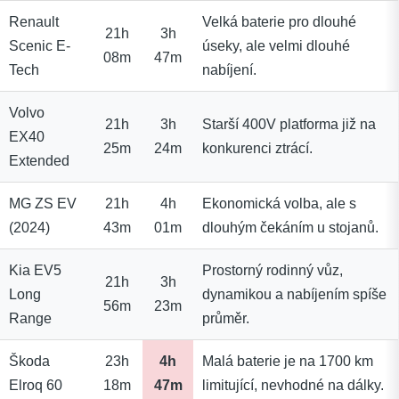
Renault
Velká baterie pro dlouhé
21h
3h
Scenic E-
úseky, ale velmi dlouhé
08m
47m
Tech
nabíjení.
Volvo
21h
3h
Starší 400V platforma již na
EX40
25m
24m
konkurenci ztrácí.
Extended
MG ZS EV
21h
4h
Ekonomická volba, ale s
(2024)
43m
01m
dlouhým čekáním u stojanů.
Kia EV5
Prostorný rodinný vůz,
21h
3h
Long
dynamikou a nabíjením spíše
56m
23m
Range
průměr.
Škoda
23h
4h
Malá baterie je na 1700 km
Elroq 60
18m
47m
limitující, nevhodné na dálky.