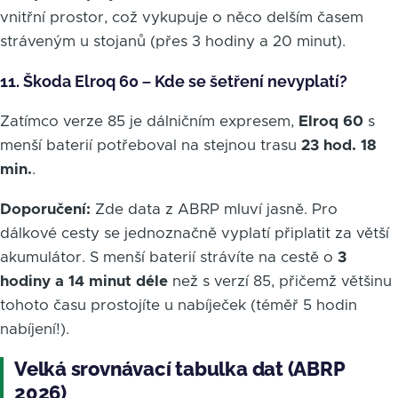
vnitřní prostor, což vykupuje o něco delším časem
stráveným u stojanů (přes 3 hodiny a 20 minut).
11. Škoda Elroq 60 – Kde se šetření nevyplatí?
Zatímco verze 85 je dálničním expresem,
Elroq 60
s
menší baterií potřeboval na stejnou trasu
23 hod. 18
min.
.
Doporučení:
Zde data z ABRP mluví jasně. Pro
dálkové cesty se jednoznačně vyplatí připlatit za větší
akumulátor. S menší baterií strávíte na cestě o
3
hodiny a 14 minut déle
než s verzí 85, přičemž většinu
tohoto času prostojíte u nabíječek (téměř 5 hodin
nabíjení!).
Velká srovnávací tabulka dat (ABRP
2026)