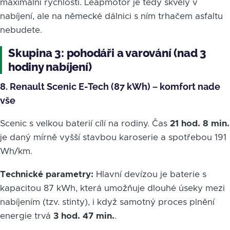
maximální rychlosti. Leapmotor je tedy skvělý v
nabíjení, ale na německé dálnici s ním trhačem asfaltu
nebudete.
Skupina 3: pohodáři a varování (nad 3
hodiny nabíjení)
8. Renault Scenic E-Tech (87 kWh) – komfort nade
vše
Scenic s velkou baterií cílí na rodiny. Čas
21 hod. 8 min.
je daný mírně vyšší stavbou karoserie a spotřebou 191
Wh/km.
Technické parametry:
Hlavní devízou je baterie s
kapacitou 87 kWh, která umožňuje dlouhé úseky mezi
nabíjením (tzv. stinty), i když samotný proces plnění
energie trvá
3 hod. 47 min.
.