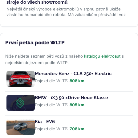
stroje do všech showroomů
Největší čínský výrobce elektromobilů v srpnu patrně ukáže
vlastního humanoidního robota. Má zákazníkům předvádět vozy,
oživovat...
>>
První pětka podle WLTP
Níže najdete seznam pěti vozů z našeho
katalogu elektroaut
s
nejdelším dojezdem podle WLTP.
Mercedes-Benz - CLA 250+ Electric
Dojezd dle WLTP:
808 km
BMW - iX3 50 xDrive Neue Klasse
Dojezd dle WLTP:
805 km
Kia - EV6
Dojezd dle WLTP:
708 km