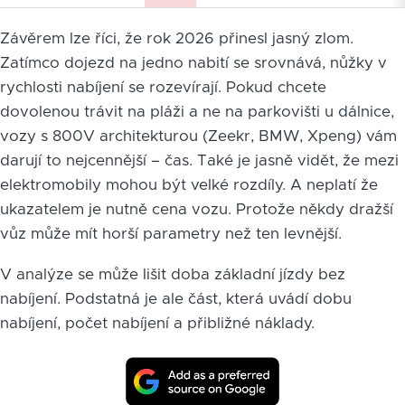
Závěrem lze říci, že rok 2026 přinesl jasný zlom.
Zatímco dojezd na jedno nabití se srovnává, nůžky v
rychlosti nabíjení se rozevírají. Pokud chcete
dovolenou trávit na pláži a ne na parkovišti u dálnice,
vozy s 800V architekturou (Zeekr, BMW, Xpeng) vám
darují to nejcennější – čas. Také je jasně vidět, že mezi
elektromobily mohou být velké rozdíly. A neplatí že
ukazatelem je nutně cena vozu. Protože někdy dražší
vůz může mít horší parametry než ten levnější.
V analýze se může lišit doba základní jízdy bez
nabíjení. Podstatná je ale část, která uvádí dobu
nabíjení, počet nabíjení a přibližné náklady.