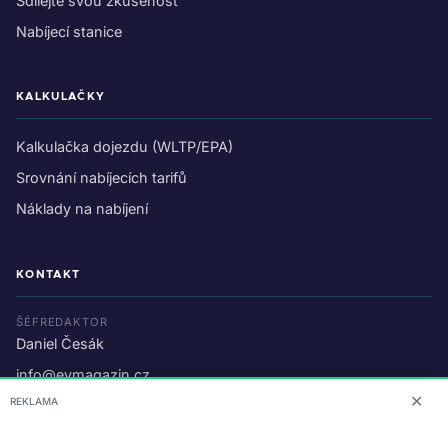
Sdílejte svou zkušenost
Nabíjecí stanice
KALKULAČKY
Kalkulačka dojezdu (WLTP/EPA)
Srovnání nabíjecích tarifů
Náklady na nabíjení
KONTAKT
ŠÉFREDAKTOR
Daniel Česák
info@evmagazin.cz
✕
REKLAMA
O nás
Reklama