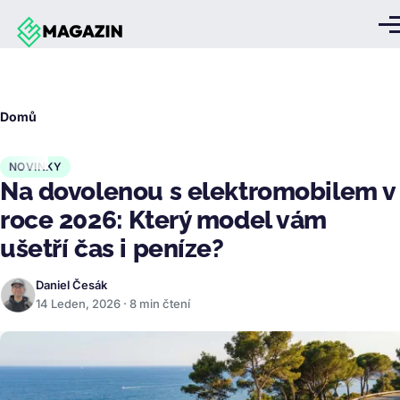
Přejít k hlavnímu obsahu
Me
Drobečková
Domů
navigace
NOVINKY
Na dovolenou s elektromobilem v
roce 2026: Který model vám
ušetří čas i peníze?
Daniel Česák
14 Leden, 2026 · 8 min čtení