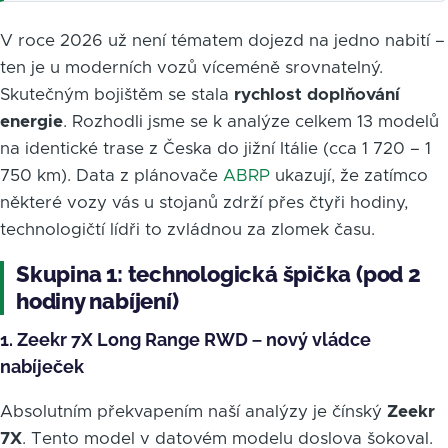
V roce 2026 už není tématem dojezd na jedno nabití –
ten je u moderních vozů víceméně srovnatelný.
Skutečným bojištěm se stala
rychlost doplňování
energie
. Rozhodli jsme se k analýze celkem 13 modelů
na identické trase z Česka do jižní Itálie (cca 1 720 – 1
750 km). Data z plánovače
ABRP
ukazují, že zatímco
některé vozy vás u stojanů zdrží přes čtyři hodiny,
technologičtí lídři to zvládnou za zlomek času.
Skupina 1: technologická špička (pod 2
hodiny nabíjení)
1. Zeekr 7X Long Range RWD – nový vládce
nabíječek
Absolutním překvapením naší analýzy je čínský
Zeekr
7X
. Tento model v datovém modelu doslova šokoval.