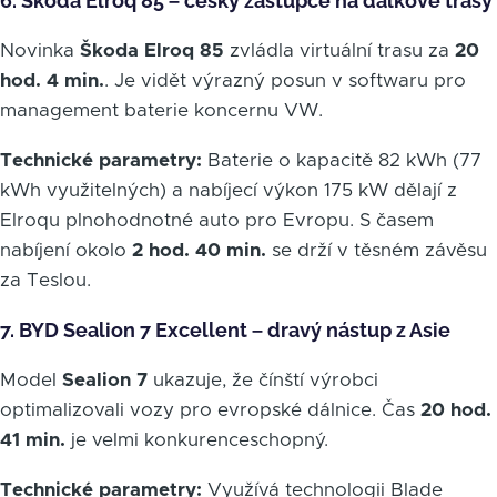
6. Škoda Elroq 85 – český zástupce na dálkové trasy
Novinka
Škoda Elroq 85
zvládla virtuální trasu za
20
hod. 4 min.
. Je vidět výrazný posun v softwaru pro
management baterie koncernu VW.
Technické parametry:
Baterie o kapacitě 82 kWh (77
kWh využitelných) a nabíjecí výkon 175 kW dělají z
Elroqu plnohodnotné auto pro Evropu. S časem
nabíjení okolo
2 hod. 40 min.
se drží v těsném závěsu
za Teslou.
7. BYD Sealion 7 Excellent – dravý nástup z Asie
Model
Sealion 7
ukazuje, že čínští výrobci
optimalizovali vozy pro evropské dálnice. Čas
20 hod.
41 min.
je velmi konkurenceschopný.
Technické parametry:
Využívá technologii Blade