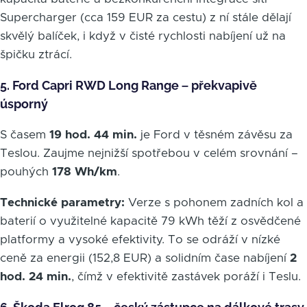
Supercharger (cca 159 EUR za cestu) z ní stále dělají
skvělý balíček, i když v čisté rychlosti nabíjení už na
špičku ztrácí.
5. Ford Capri RWD Long Range – překvapivě
úsporný
S časem
19 hod. 44 min.
je Ford v těsném závěsu za
Teslou. Zaujme nejnižší spotřebou v celém srovnání –
pouhých
178 Wh/km
.
Technické parametry:
Verze s pohonem zadních kol a
baterií o využitelné kapacitě 79 kWh těží z osvědčené
platformy a vysoké efektivity. To se odráží v nízké
ceně za energii (152,8 EUR) a solidním čase nabíjení
2
hod. 24 min.
, čímž v efektivitě zastávek poráží i Teslu.