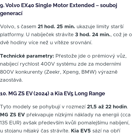
9. Volvo EX40 Single Motor Extended – souboj
generací
Volvo, s časem
21 hod. 25 min.
ukazuje limity starší
platformy. U nabíječek strávíte
3 hod. 24 min.
, což je o
dvě hodiny více než u vítěze srovnání.
Technické parametry:
Přestože jde o prémiový vůz,
nabíjecí rychlost 400V systému zde za moderními
800V konkurenty (Zeekr, Xpeng, BMW) výrazně
zaostává.
10. MG ZS EV (2024) a Kia EV5 Long Range
Tyto modely se pohybují v rozmezí
21,5 až 22 hodin
.
MG ZS EV
překvapuje nízkými náklady na energii (cca
135 EUR) avšak především kvůli pomalejšímu nabíjení,
u stojanu nějaký čas strávíte.
Kia EV5
sází na obří