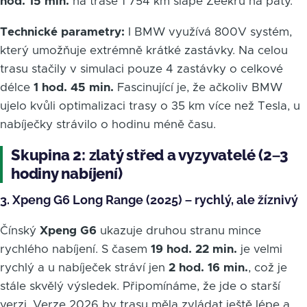
hod. 15 min.
na trase 1 754 km šlape Zeekru na paty.
Technické parametry:
I BMW využívá 800V systém,
který umožňuje extrémně krátké zastávky. Na celou
trasu stačily v simulaci pouze 4 zastávky o celkové
délce
1 hod. 45 min.
Fascinující je, že ačkoliv BMW
ujelo kvůli optimalizaci trasy o 35 km více než Tesla, u
nabíječky strávilo o hodinu méně času.
Skupina 2: zlatý střed a vyzyvatelé (2–3
hodiny nabíjení)
3. Xpeng G6 Long Range (2025) – rychlý, ale žíznivý
Čínský
Xpeng G6
ukazuje druhou stranu mince
rychlého nabíjení. S časem
19 hod. 22 min.
je velmi
rychlý a u nabíječek stráví jen
2 hod. 16 min.
, což je
stále skvělý výsledek. Připomínáme, že jde o starší
verzi. Verze 2026 by trasu měla zvládat ještě lépe a