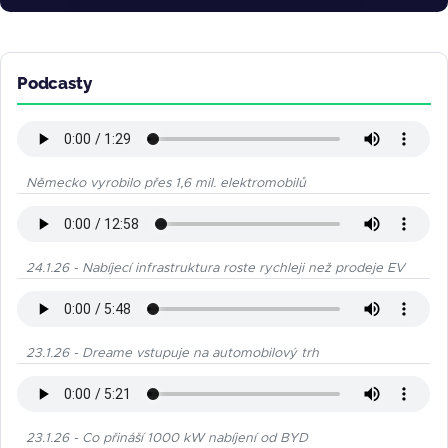
Podcasty
Německo vyrobilo přes 1,6 mil. elektromobilů
24.1.26 - Nabíjecí infrastruktura roste rychleji než prodeje EV
23.1.26 - Dreame vstupuje na automobilový trh
23.1.26 - Co přináší 1000 kW nabíjení od BYD