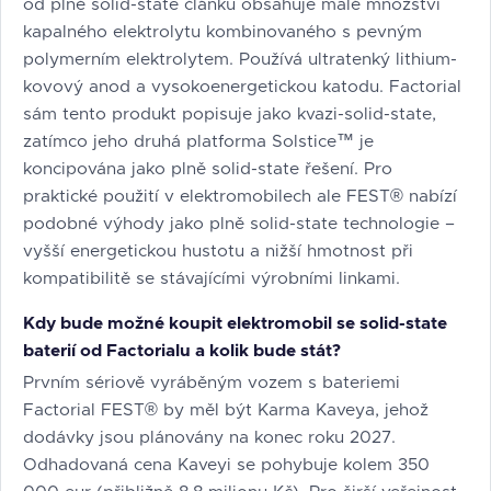
od plně solid-state článků obsahuje malé množství
kapalného elektrolytu kombinovaného s pevným
polymerním elektrolytem. Používá ultratenký lithium-
kovový anod a vysokoenergetickou katodu. Factorial
sám tento produkt popisuje jako kvazi-solid-state,
zatímco jeho druhá platforma Solstice™ je
koncipována jako plně solid-state řešení. Pro
praktické použití v elektromobilech ale FEST® nabízí
podobné výhody jako plně solid-state technologie –
vyšší energetickou hustotu a nižší hmotnost při
kompatibilitě se stávajícími výrobními linkami.
Kdy bude možné koupit elektromobil se solid-state
baterií od Factorialu a kolik bude stát?
Prvním sériově vyráběným vozem s bateriemi
Factorial FEST® by měl být Karma Kaveya, jehož
dodávky jsou plánovány na konec roku 2027.
Odhadovaná cena Kaveyi se pohybuje kolem 350