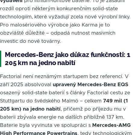
vybavení
pro lithium-iontové baterie. To je zásadní
rozdíl oproti některým konkurenčním solid-state
technologiím, které vyžadují zcela nové výrobní linky.
Pro malosériového výrobce jako Karma je to
obzvláště důležité – odpadá nutnost masivních
investic do nové továrny.
Mercedes-Benz jako důkaz funkčnosti: 1
205 km na jedno nabití
Factorial není neznámým startupem bez referencí. V
září 2025 absolvoval
upravený Mercedes-Benz EQS
osazený solid-state baterií s články Factorial cestu ze
Stuttgartu do švédského Malmö – celkem
749 mil (1
205 km) na jedno nabití
, přičemž po příjezdu mu v
baterii zbývala energie na dalších přibližně 137 km.
Baterie byla vyvinuta ve spolupráci s
Mercedes-AMG
High Performance Powertrains
, tedy technologickým