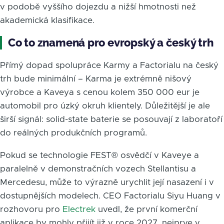
v podobě vyššího dojezdu a nižší hmotnosti než
akademická klasifikace.
Co to znamená pro evropský a český trh
Přímý dopad spolupráce Karmy a Factorialu na český
trh bude minimální – Karma je extrémně nišový
výrobce a Kaveya s cenou kolem 350 000 eur je
automobil pro úzký okruh klientely. Důležitější je ale
širší signál: solid-state baterie se posouvají z laboratoří
do reálných produkčních programů.
Pokud se technologie FEST® osvědčí v Kaveye a
paralelně v demonstračních vozech Stellantisu a
Mercedesu, může to výrazně urychlit její nasazení i v
dostupnějších modelech. CEO Factorialu Siyu Huang v
rozhovoru pro
Electrek
uvedl, že první komerční
aplikace by mohly přijít již v roce 2027, nejprve v