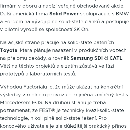
firmám v oboru a nabízí veřejně obchodované akcie.
Další americká firma
Solid Power
spolupracuje s BMW
a Fordem na vývoji plně solid-state článků a postupuje
v pilotní výrobě se společností SK On.
Na asijské straně pracuje na solid-state bateriích
Toyota
, která plánuje nasazení v produkčních vozech
na přelomu dekády, a rovněž
Samsung SDI
či
CATL
.
Většina těchto projektů ale zatím zůstává ve fázi
prototypů a laboratorních testů.
Výhodou Factorialu je, že může ukázat na konkrétní
výsledky v reálném provozu – zejména zmíněný test s
Mercedesem EQS. Na druhou stranu je třeba
poznamenat, že FEST® je technicky kvazi-solid-state
technologie, nikoli plně solid-state řešení. Pro
koncového uživatele je ale důležitější praktický přínos