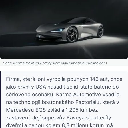
Foto: Karma Kaveya | zdroj: karmaautomotive-europe.com
Firma, která loni vyrobila pouhých 146 aut, chce
jako první v USA nasadit solid-state baterie do
sériového osobáku. Karma Automotive vsadila
na technologii bostonského Factorialu, která v
Mercedesu EQS zvládla 1 205 km bez
zastavení. Její supervůz Kaveya s butterfly
dveřmi a cenou kolem 8,8 milionu korun má