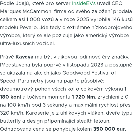
Podle údajů, které pro server
InsideEVs
uvedl CEO
Marques McCammon, firma od svého založení prodala
celkem asi 1 000 vozů a v roce 2025 vyrobila 146 kusů
modelu Revero. Jde tedy o extrémně nízkoobrojového
výrobce, který se ale pozicuje jako americký výrobce
ultra-luxusních vozidel.
Právě
Kaveya
má být vlajkovou lodí nové éry značky.
Představena byla poprvé v listopadu 2023 a postupně
se ukázala na akcích jako Goodwood Festival of
Speed. Parametry jsou na papíře působivé:
dvoumotrový pohon všech kol o celkovém výkonu
1
180 koní
a točivém momentu
1 720 Nm
, zrychlení z 0
na 100 km/h pod 3 sekundy a maximální rychlost přes
320 km/h. Karoserie je z uhlíkových vláken, dveře typu
butterfly a design připomínající stealth letoun.
Odhadovaná cena se pohybuje kolem
350 000 eur
,