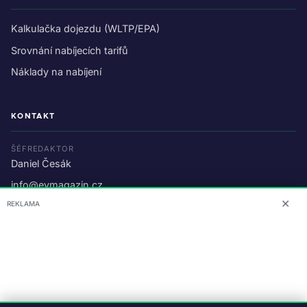
Kalkulačka dojezdu (WLTP/EPA)
Srovnání nabíjecích tarifů
Náklady na nabíjení
KONTAKT
ŠÉFREDAKTOR
Daniel Česák
info@evmagazin.cz
✕
REKLAMA
O nás
Reklama