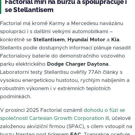
Factorial míří na burzu a spolupracuje i
se Stellantisem
Factorial má kromě Karmy a Mercedesu navázánu
spolupráci i s dalšími velkými automobilkami –
konkrétně se
Stellantisem
,
Hyundai Motor
a
Kia
.
Stellantis podle dostupných informací plánuje nasadit
Factorialovy baterie do demonstračního vozového
parku elektrického
Dodge Charger Daytona
.
Laboratorní testy Stellantisu ověřily 77Ah články s
vysokou energetickou hustotou, rychlým nabíjením a
robustním výkonem i v extrémních teplotních
podmínkách.
V prosinci 2025 Factorial oznámil
dohodu o fúzi se
společností Cartesian Growth Corporation III
, účelově
založenou akviziční firmou (SPAC), s cílem vstoupit na
burzu Nasdaq pod tickerem
FAC
. Transakce oceňuje