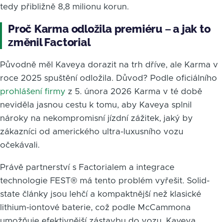
tedy přibližně 8,8 milionu korun.
Proč Karma odložila premiéru – a jak to
změnil Factorial
Původně měl Kaveya dorazit na trh dříve, ale Karma v
roce 2025 spuštění odložila. Důvod? Podle oficiálního
prohlášení firmy
z 5. února 2026 Karma v té době
neviděla jasnou cestu k tomu, aby Kaveya splnil
nároky na nekompromisní jízdní zážitek, jaký by
zákazníci od amerického ultra-luxusního vozu
očekávali.
Právě partnerství s Factorialem a integrace
technologie FEST® má tento problém vyřešit. Solid-
state články jsou lehčí a kompaktnější než klasické
lithium-iontové baterie, což podle McCammona
umožňuje efektivnější zástavbu do vozu. Kaveya