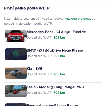
První pětka podle WLTP
Níže najdete seznam pěti vozů z našeho
katalogu elektroaut
s
nejdelším dojezdem podle WLTP.
Mercedes-Benz - CLA 250+ Electric
Dojezd dle WLTP:
808 km
BMW - iX3 50 xDrive Neue Klasse
Dojezd dle WLTP:
805 km
Kia - EV6
Dojezd dle WLTP:
708 km
Tesla - Model 3 Long Range RWD
Dojezd dle WLTP:
702 km
Peugeot - e-3008 Long Range