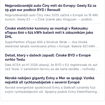
Nejprodávanější auto Číny míří do Evropy: Geely E2 za
19 490 eur podbízí BYD i Renault
Nejprodávanější auto Číny roku 2025 začíná v Evropě na 19 490
eurech. Geely E2 — v Číně známé jako Xingyuan — podbízí
BYD...
>>
Čínské elektrické kamiony se montují v Rakousku:
eTopas 600 s 621 kWh baterií míří k zákazníkům jako
DHL
SuperPanther eTopas 600 a Sinotruk Sitrak — dva čínské
elektrické tahače montované přímo v Evropě. Baterie 621 kWh od
CATL, reálný...
>>
Detail, který v datech zapadl: Čínské BYD v Evropě
svrhlo Teslu
Data ACEA za H1 2026 ukazují, že BYD v EU registrovala víc aut
než Tesla. V samotném červnu se ale karta obrátila – rozhodly
ceny paliv i...
>>
Norské nabíjecí giganty Eviny a Mer se spojují. Vzniká
největší síť rychlonabíječek v severní Evropě
Norské energetické společnosti Eviny a Statkraft oznámily fúzi
svých rychlodobíjecích sítí. Spojený podnik Eviny Elektrifisering
bude mít...
>>