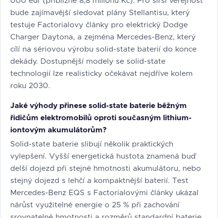
000 eur (přibližně 8,8 milionu Kč). Pro širší veřejnost
bude zajímavější sledovat plány Stellantisu, který
testuje Factorialovy články pro elektrický Dodge
Charger Daytona, a zejména Mercedes-Benz, který
cílí na sériovou výrobu solid-state baterií do konce
dekády. Dostupnější modely se solid-state
technologií lze realisticky očekávat nejdříve kolem
roku 2030.
Jaké výhody přinese solid-state baterie běžným
řidičům elektromobilů oproti současným lithium-
iontovým akumulátorům?
Solid-state baterie slibují několik praktických
vylepšení. Vyšší energetická hustota znamená buď
delší dojezd při stejné hmotnosti akumulátoru, nebo
stejný dojezd s lehčí a kompaktnější baterií. Test
Mercedes-Benz EQS s Factorialovými články ukázal
nárůst využitelné energie o 25 % při zachování
srovnatelné hmotnosti a rozměrů standardní baterie.