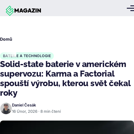
Přejít k hlavnímu obsahu
Me
Drobečková
Domů
navigace
BATERIE A TECHNOLOGIE
Solid-state baterie v americkém
supervozu: Karma a Factorial
spouští výrobu, kterou svět čekal
roky
Daniel Česák
16 Únor, 2026 · 8 min čtení