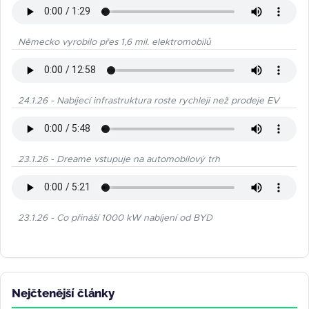
Německo vyrobilo přes 1,6 mil. elektromobilů
24.1.26 - Nabíjecí infrastruktura roste rychleji než prodeje EV
23.1.26 - Dreame vstupuje na automobilový trh
23.1.26 - Co přináší 1000 kW nabíjení od BYD
Nejčtenější články