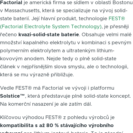
Factorial
je americká firma se sídlem v oblasti Bostonu
v Massachusetts, která se specializuje na vývoj solid-
state baterií. Její hlavní produkt, technologie
FEST®
(Factorial Electrolyte System Technology)
, je přesněji
řečeno
kvazi-solid-state baterie
. Obsahuje velmi malé
množství kapalného elektrolytu v kombinaci s pevným
polymerním elektrolytem a ultratenkým lithium-
kovovým anodem. Nejde tedy o plně solid-state
článek v nejpřísnějším slova smyslu, ale o technologii,
která se mu výrazně přibližuje.
Vedle FEST® má Factorial ve vývoji i platformu
Solstice™
, která představuje plně solid-state koncept.
Na komerční nasazení je ale zatím dál.
Klíčovou výhodou FEST® z pohledu výrobců je
kompatibilita s až 80 % stávajícího výrobního