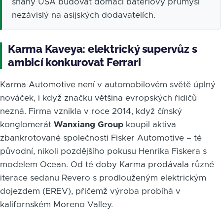
snahy USA budovat domácí bateriový průmysl
nezávislý na asijských dodavatelích.
Karma Kaveya: elektrický supervůz s
ambicí konkurovat Ferrari
Karma Automotive není v automobilovém světě úplný
nováček, i když značku většina evropských řidičů
nezná. Firma vznikla v roce 2014, když čínský
konglomerát
Wanxiang Group
koupil aktiva
zbankrotované společnosti Fisker Automotive – té
původní, nikoli pozdějšího pokusu Henrika Fiskera s
modelem Ocean. Od té doby Karma prodávala různé
iterace sedanu Revero s prodlouženým elektrickým
dojezdem (EREV), přičemž výroba probíhá v
kalifornském Moreno Valley.