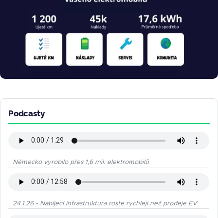
Podcasty
Německo vyrobilo přes 1,6 mil. elektromobilů
24.1.26 - Nabíjecí infrastruktura roste rychleji než prodeje EV