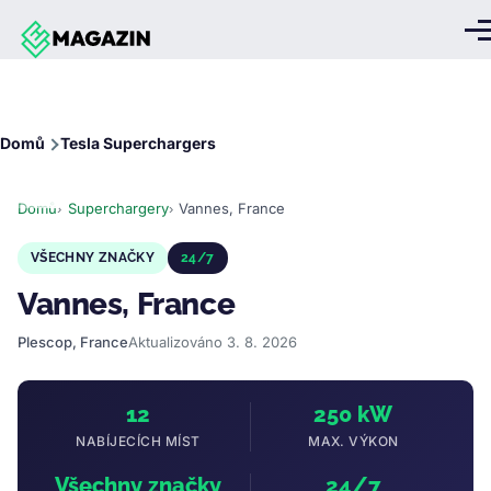
Přejít k hlavnímu obsahu
Me
Drobečková
Domů
Tesla Superchargers
navigace
Domů
Superchargery
Vannes, France
VŠECHNY ZNAČKY
24/7
Vannes, France
Plescop, France
Aktualizováno 3. 8. 2026
12
250 kW
NABÍJECÍCH MÍST
MAX. VÝKON
Všechny značky
24/7