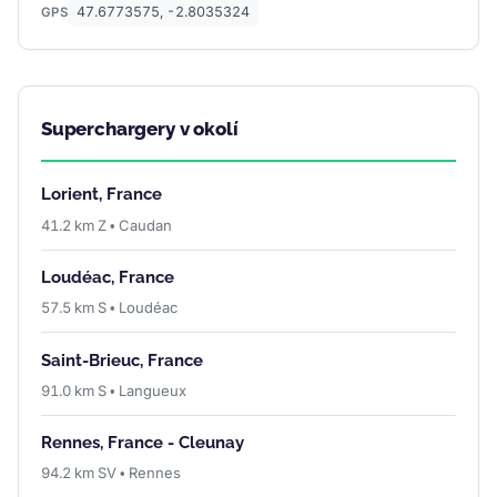
47.6773575, -2.8035324
GPS
Superchargery v okolí
Lorient, France
41.2 km Z • Caudan
Loudéac, France
57.5 km S • Loudéac
Saint-Brieuc, France
91.0 km S • Langueux
Rennes, France - Cleunay
94.2 km SV • Rennes