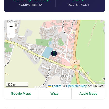
KOMPATIBILITA
DOSTUPNOST
+
−
300 m
Leaflet
|
©
OpenStreetMap
contributors
Google Maps
Waze
Apple Maps