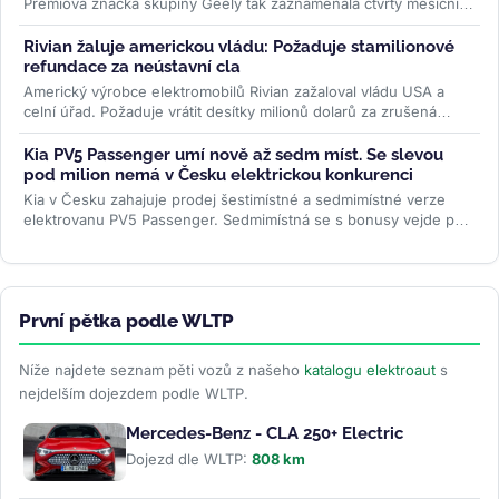
Prémiová značka skupiny Geely tak zaznamenala čtvrtý měsíční
rekord po...
>>
Rivian žaluje americkou vládu: Požaduje stamilionové
refundace za neústavní cla
Americký výrobce elektromobilů Rivian zažaloval vládu USA a
celní úřad. Požaduje vrátit desítky milionů dolarů za zrušená
Trumpova...
>>
Kia PV5 Passenger umí nově až sedm míst. Se slevou
pod milion nemá v Česku elektrickou konkurenci
Kia v Česku zahajuje prodej šestimístné a sedmimístné verze
elektrovanu PV5 Passenger. Sedmimístná se s bonusy vejde pod
milion korun —...
>>
První pětka podle WLTP
Níže najdete seznam pěti vozů z našeho
katalogu elektroaut
s
nejdelším dojezdem podle WLTP.
Mercedes-Benz - CLA 250+ Electric
Dojezd dle WLTP:
808 km