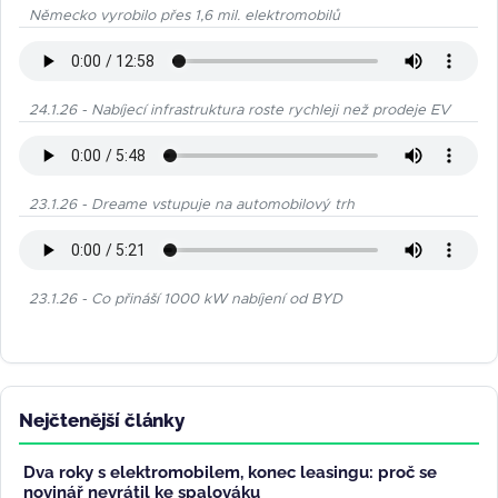
Německo vyrobilo přes 1,6 mil. elektromobilů
24.1.26 - Nabíjecí infrastruktura roste rychleji než prodeje EV
23.1.26 - Dreame vstupuje na automobilový trh
23.1.26 - Co přináší 1000 kW nabíjení od BYD
Nejčtenější články
Dva roky s elektromobilem, konec leasingu: proč se
novinář nevrátil ke spalováku