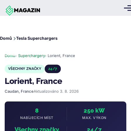
Přejít k hlavnímu obsahu
Me
Drobečková
Domů
Tesla Superchargers
navigace
Domů
Superchargery
Lorient, France
VŠECHNY ZNAČKY
24/7
Lorient, France
Caudan, France
Aktualizováno 3. 8. 2026
8
250 kW
NABÍJECÍCH MÍST
MAX. VÝKON
Všechny značky
24/7