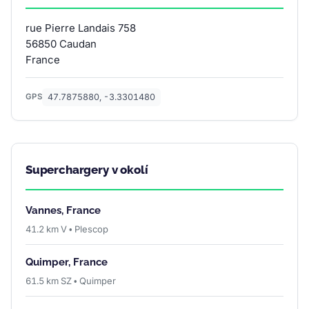
rue Pierre Landais 758
56850 Caudan
France
47.7875880, -3.3301480
GPS
Superchargery v okolí
Vannes, France
41.2 km V • Plescop
Quimper, France
61.5 km SZ • Quimper