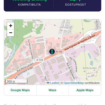
KOMPATIBILITA
DOSTUPNOST
+
−
300 m
Leaflet
|
©
OpenStreetMap
contributors
Google Maps
Waze
Apple Maps