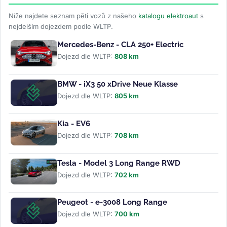
Níže najdete seznam pěti vozů z našeho
katalogu elektroaut
s
nejdelším dojezdem podle WLTP.
Mercedes-Benz - CLA 250+ Electric
Dojezd dle WLTP:
808 km
BMW - iX3 50 xDrive Neue Klasse
Dojezd dle WLTP:
805 km
Kia - EV6
Dojezd dle WLTP:
708 km
Tesla - Model 3 Long Range RWD
Dojezd dle WLTP:
702 km
Peugeot - e-3008 Long Range
Dojezd dle WLTP:
700 km