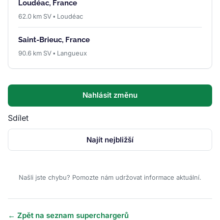
Loudéac, France
62.0 km SV • Loudéac
Saint-Brieuc, France
90.6 km SV • Langueux
Nahlásit změnu
Sdílet
Najít nejbližší
Našli jste chybu? Pomozte nám udržovat informace aktuální.
← Zpět na seznam superchargerů