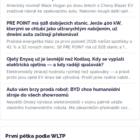
Americký novinář Mack Hogan po dvou letech s Chevy Blazer EV
zvažoval návrat ke spalovacímu autu. Nakonec koupil další ojetý
elektromobil...
>>
PRE POINT má 928 dobíjecích stanic. Jenže 400 kW,
kterými se chlubí jako ultrarychlým nabíjením, už
dnešní auta začínají překonávat
Pražská energetika hlásí za první pololetí 2026 nárůst spotřeby o
42 % a 32 nových stanic. Síť PRE POINT má už 928 stanic a 1
468...
>>
Ojetý Enyaq už je levnější než Kodiaq. Kdy se vyplatí
elektrická ojetina — a kdy raději spalovák?
Elektromobily ztrácejí hodnotu rychleji než spalováky — a právě
proto jsou ojetá EV dnes tak výhodná. Prošli jsme reálné nabídky
na...
>>
Auto vám brzy prodá robot: BYD chce humanoidní
stroje do všech showroomů
Největší čínský výrobce elektromobilů v srpnu patrně ukáže
vlastního humanoidního robota. Má zákazníkům předvádět vozy,
oživovat...
>>
První pětka podle WLTP