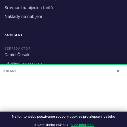
Srovnání nabíjecích tarifů
Náklady na nabíjení
KONTAKT
ŠÉFREDAKTOR
Daniel Česák
info@evmagazin.cz
✕
REKLAMA
O nás
Reklama
© 2026 EV Magazin.
Podmínky a ochrana dat
.
Na tomto webu používáme soubory cookies pro zlepšení vašeho
Data:
CC BY-NC-SA 4.0
·
© OpenStreetMap
uživatelského zážitku.
Více informací