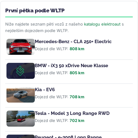
První pětka podle WLTP
Níže najdete seznam pěti vozů z našeho
katalogu elektroaut
s
nejdelším dojezdem podle WLTP.
Mercedes-Benz - CLA 250+ Electric
Dojezd dle WLTP:
808 km
BMW - iX3 50 xDrive Neue Klasse
Dojezd dle WLTP:
805 km
Kia - EV6
Dojezd dle WLTP:
708 km
Tesla - Model 3 Long Range RWD
Dojezd dle WLTP:
702 km
Peugeot - e-3008 Long Range