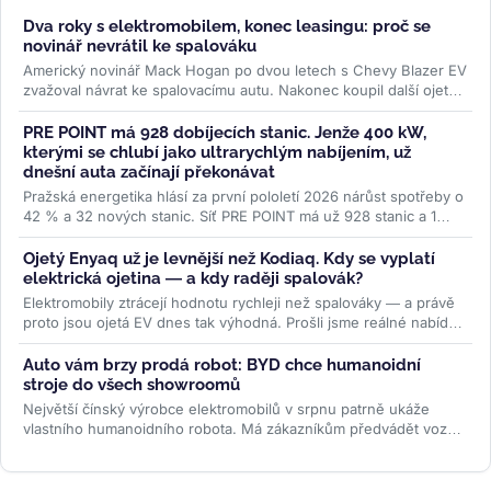
Dva roky s elektromobilem, konec leasingu: proč se
novinář nevrátil ke spalováku
Americký novinář Mack Hogan po dvou letech s Chevy Blazer EV
zvažoval návrat ke spalovacímu autu. Nakonec koupil další ojetý
elektromobil...
>>
PRE POINT má 928 dobíjecích stanic. Jenže 400 kW,
kterými se chlubí jako ultrarychlým nabíjením, už
dnešní auta začínají překonávat
Pražská energetika hlásí za první pololetí 2026 nárůst spotřeby o
42 % a 32 nových stanic. Síť PRE POINT má už 928 stanic a 1
468...
>>
Ojetý Enyaq už je levnější než Kodiaq. Kdy se vyplatí
elektrická ojetina — a kdy raději spalovák?
Elektromobily ztrácejí hodnotu rychleji než spalováky — a právě
proto jsou ojetá EV dnes tak výhodná. Prošli jsme reálné nabídky
na...
>>
Auto vám brzy prodá robot: BYD chce humanoidní
stroje do všech showroomů
Největší čínský výrobce elektromobilů v srpnu patrně ukáže
vlastního humanoidního robota. Má zákazníkům předvádět vozy,
oživovat...
>>