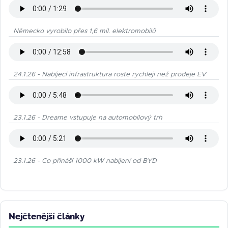
Německo vyrobilo přes 1,6 mil. elektromobilů
24.1.26 - Nabíjecí infrastruktura roste rychleji než prodeje EV
23.1.26 - Dreame vstupuje na automobilový trh
23.1.26 - Co přináší 1000 kW nabíjení od BYD
Nejčtenější články