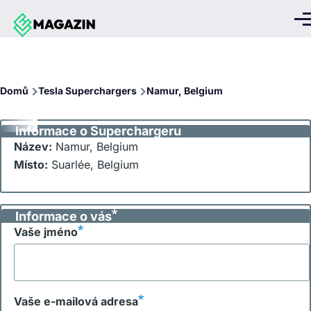
Přejít k hlavnímu obsahu
Me
Drobečková
Domů
Tesla Superchargers
Namur, Belgium
navigace
Informace o Superchargeru
Název:
Namur, Belgium
Místo:
Suarlée, Belgium
Informace o vás
Vaše jméno
Vaše e-mailová adresa