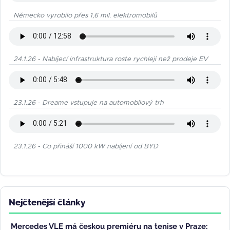
Německo vyrobilo přes 1,6 mil. elektromobilů
24.1.26 - Nabíjecí infrastruktura roste rychleji než prodeje EV
23.1.26 - Dreame vstupuje na automobilový trh
23.1.26 - Co přináší 1000 kW nabíjení od BYD
Nejčtenější články
Mercedes VLE má českou premiéru na tenise v Praze: