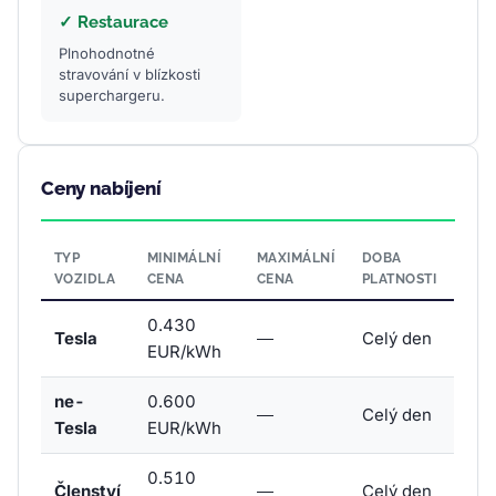
✓ Restaurace
Plnohodnotné
stravování v blízkosti
superchargeru.
Ceny nabíjení
TYP
MINIMÁLNÍ
MAXIMÁLNÍ
DOBA
VOZIDLA
CENA
CENA
PLATNOSTI
0.430
Tesla
—
Celý den
EUR/kWh
ne-
0.600
—
Celý den
Tesla
EUR/kWh
0.510
Členství
—
Celý den