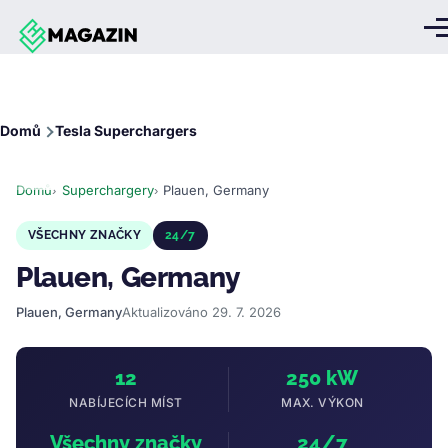
Přejít k hlavnímu obsahu
Me
Drobečková
Domů
Tesla Superchargers
navigace
Domů
Superchargery
Plauen, Germany
VŠECHNY ZNAČKY
24/7
Plauen, Germany
Plauen, Germany
Aktualizováno 29. 7. 2026
12
250 kW
NABÍJECÍCH MÍST
MAX. VÝKON
Všechny značky
24/7