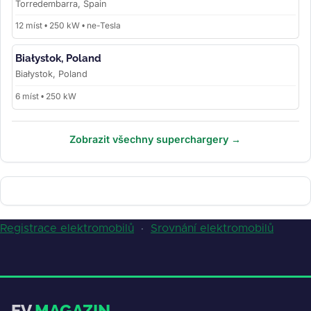
Torredembarra, Spain
12 míst • 250 kW • ne-Tesla
Białystok, Poland
Białystok, Poland
6 míst • 250 kW
Zobrazit všechny superchargery →
Registrace elektromobilů
·
Srovnání elektromobilů
EV
MAGAZIN