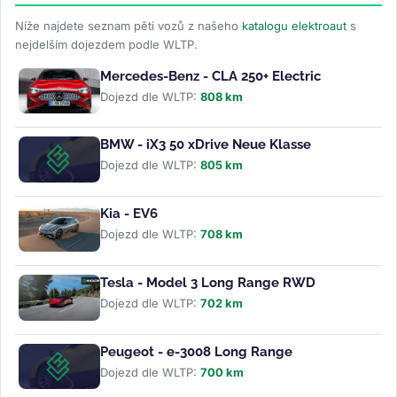
Níže najdete seznam pěti vozů z našeho
katalogu elektroaut
s
nejdelším dojezdem podle WLTP.
Mercedes-Benz - CLA 250+ Electric
Dojezd dle WLTP:
808 km
BMW - iX3 50 xDrive Neue Klasse
Dojezd dle WLTP:
805 km
Kia - EV6
Dojezd dle WLTP:
708 km
Tesla - Model 3 Long Range RWD
Dojezd dle WLTP:
702 km
Peugeot - e-3008 Long Range
Dojezd dle WLTP:
700 km