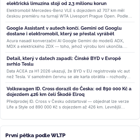
elektrická limuzína stojí od 2,3 milionu korun
Elektromobil Mercedes-Benz VLE s dojezdem až 707 km měl
českou premiéru na turnaji WTA Livesport Prague Open. Podle
konfigurátoru automobilky...
>>
Google Assistant v autech končí. Gemini od Googlu
dostane i elektromobil, který se přestal vyrábět
Acura nasadí konverzační AI Google Gemini do modelů ADX,
MDX a elektrického ZDX — toho, jehož výrobu loni ukončila.
Přidává se k vlně,...
>>
Detail, který v datech zapadl: Čínské BYD v Evropě
svrhlo Teslu
Data ACEA za H1 2026 ukazují, že BYD v EU registrovala víc aut
než Tesla. V samotném červnu se ale karta obrátila – rozhodly
ceny paliv i...
>>
Volkswagen ID. Cross dorazil do Česka: od 890 000 Kč a
dojezdem 426 km čelí Škodě Elroq
Předprodej ID. Cross v Česku odstartoval — objednat lze verze
Life a Style od 890 000 Kč s dojezdem až 426 km. Levnější
Trend za 691 000 Kč...
>>
První pětka podle WLTP