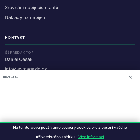
Srovnání nabíjecích tarifů
Náklady na nabíjení
KONTAKT
ŠÉFREDAKTOR
Daniel Česák
info@evmagazin.cz
✕
REKLAMA
O nás
Reklama
© 2026 EV Magazin.
Podmínky a ochrana dat
.
Na tomto webu používáme soubory cookies pro zlepšení vašeho
Data:
CC BY-NC-SA 4.0
·
© OpenStreetMap
uživatelského zážitku.
Více informací
Tvorba webu:
Studiografix