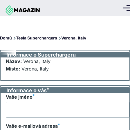
Přejít k hlavnímu obsahu
Me
Drobečková
Domů
Tesla Superchargers
Verona, Italy
navigace
Informace o Superchargeru
Název:
Verona, Italy
Místo:
Verona, Italy
Informace o vás
Vaše jméno
Vaše e-mailová adresa