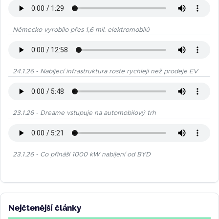
Německo vyrobilo přes 1,6 mil. elektromobilů
24.1.26 - Nabíjecí infrastruktura roste rychleji než prodeje EV
23.1.26 - Dreame vstupuje na automobilový trh
23.1.26 - Co přináší 1000 kW nabíjení od BYD
Nejčtenější články