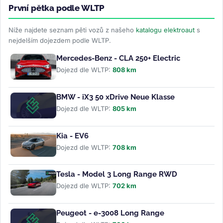
První pětka podle WLTP
Níže najdete seznam pěti vozů z našeho
katalogu elektroaut
s
nejdelším dojezdem podle WLTP.
Mercedes-Benz - CLA 250+ Electric
Dojezd dle WLTP:
808 km
BMW - iX3 50 xDrive Neue Klasse
Dojezd dle WLTP:
805 km
Kia - EV6
Dojezd dle WLTP:
708 km
Tesla - Model 3 Long Range RWD
Dojezd dle WLTP:
702 km
Peugeot - e-3008 Long Range