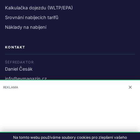
Kalkulačka dojezdu (WLTP/EPA)
Srovnání nabíjecích tarifů
Náklady na nabíjení
KONTAKT
ŠÉFREDAKTOR
Daniel Česák
info@evmagazin.cz
✕
REKLAMA
O nás
Reklama
© 2026 EV Magazin.
Podmínky a ochrana dat
.
Na tomto webu používáme soubory cookies pro zlepšení vašeho