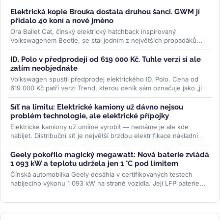
Elektrická kopie Brouka dostala druhou šanci. GWM jí
přidalo 40 koní a nové jméno
Ora Ballet Cat, čínský elektrický hatchback inspirovaný
Volkswagenem Beetle, se stal jedním z největších propadáků
značky GWM. Za čtyři...
>>
ID. Polo v předprodeji od 619 000 Kč. Tuhle verzi si ale
zatím neobjednáte
Volkswagen spustil předprodej elektrického ID. Polo. Cena od
619 000 Kč patří verzi Trend, kterou ceník sám označuje jako „již
brzy"....
>>
Síť na limitu: Elektrické kamiony už dávno nejsou
problém technologie, ale elektrické přípojky
Elektrické kamiony už umíme vyrobit — nemáme je ale kde
nabíjet. Distribuční síť je největší brzdou elektrifikace nákladní
dopravy....
>>
Geely pokořilo magický megawatt: Nová baterie zvládá
1 093 kW a teplotu udržela jen 1 °C pod limitem
Čínská automobilka Geely dosáhla v certifikovaných testech
nabíjecího výkonu 1 093 kW na straně vozidla. Její LFP baterie
Aegis Gold Brick...
>>